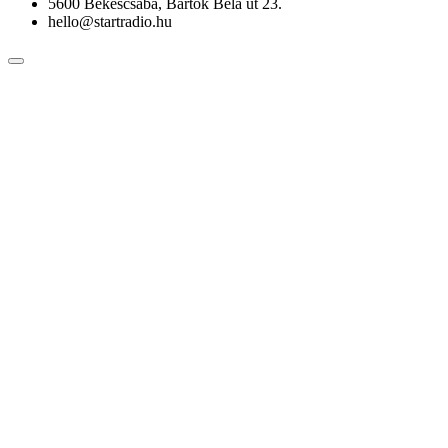
5600 Békéscsaba, Bartók Béla út 23.
hello@startradio.hu