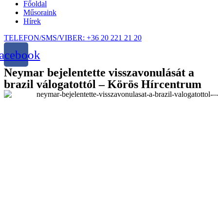
Főoldal
Műsoraink
Hírek
TELEFON/SMS/VIBER: +36 20 221 21 20
acebook
Neymar bejelentette visszavonulását a
brazil válogatottól – Körös Hírcentrum