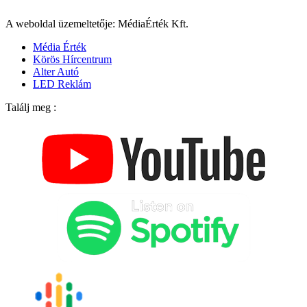
A weboldal üzemeltetője: MédiaÉrték Kft.
Média Érték
Körös Hírcentrum
Alter Autó
LED Reklám
Találj meg :