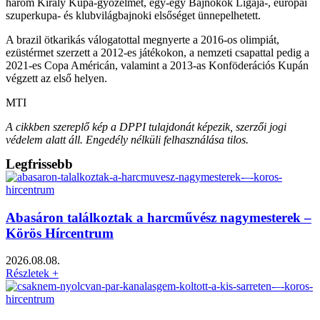
három Király Kupa-győzelmet, egy-egy Bajnokok Ligája-, európai
szuperkupa- és klubvilágbajnoki elsőséget ünnepelhetett.
A brazil ötkarikás válogatottal megnyerte a 2016-os olimpiát,
ezüstérmet szerzett a 2012-es játékokon, a nemzeti csapattal pedig a
2021-es Copa Américán, valamint a 2013-as Konföderációs Kupán
végzett az első helyen.
MTI
A cikkben szereplő kép a DPPI tulajdonát képezik, szerzői jogi
védelem alatt áll. Engedély nélküli felhasználása tilos.
Legfrissebb
Abasáron találkoztak a harcművész nagymesterek –
Körös Hírcentrum
2026.08.08.
Részletek +