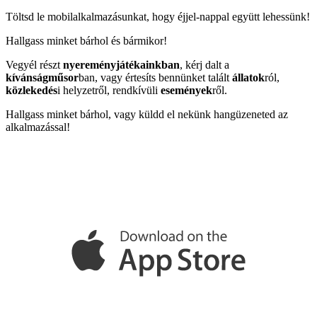
Töltsd le mobilalkalmazásunkat, hogy éjjel-nappal együtt lehessünk!
Hallgass minket bárhol és bármikor!
Vegyél részt
nyereményjátékainkban
, kérj dalt a
kívánságműsor
ban, vagy értesíts bennünket talált
állatok
ról,
közlekedés
i helyzetről, rendkívüli
események
ről.
Hallgass minket bárhol, vagy küldd el nekünk hangüzeneted az
alkalmazással!