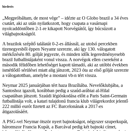
hirdetés
„Megpróbáltam, de most vége” – idézte az O Globo brazil a 34 éves
csatárt, aki az után nyilatkozott, hogy csapata a vasárnapi
nyolcaddöntőben 2-1-re kikapott Norvégiától, így búcsúzott a
világbajnokságtól.
A brazilok szépítő találatát 0-2-es állásnál, az utolsó percekben
tizenegyesből éppen Neyamr szerezte, aki így 130. válogatott
mérkőzésén 80. gólját jegyezte, és minden idők legeredményesebb
brazil futballistájaként vonul vissza. A norvégok ellen csereként a
második félidőben lehetőséget kapott támadó, aki az utóbbi években
ismétlődő sérülései miatt alig játszott, 2023 óta az első gólját szerezte
a válogatottban, amelybe a mostani vb-n tért vissza.
Neymar 2025 januárjában tért haza Brazíliába. Nevelőklubjába, a
Santoshoz igazolt, korábban pedig a szaúd-arábiai al-Hilal
csapatában játszott. Szaúdi légióskodása előtt a Paris Saint-Germain
futballistája volt, a katari tulajdonú francia klub világrekordot jelentő
222 millió eurót fizetett az FC Barcelonának a 2017-es
átigazolásáért.
A PSG-vel Neymar ötször nyert bajnokságot, négyszer szuperkupát,
háromszor Francia Kupát, a Barcával pedig két bajnoki címet,