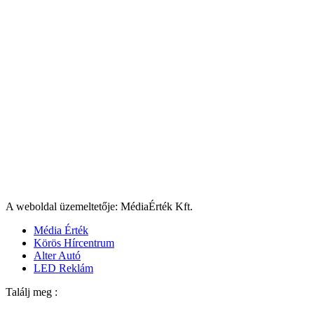
A weboldal üzemeltetője: MédiaÉrték Kft.
Média Érték
Körös Hírcentrum
Alter Autó
LED Reklám
Találj meg :