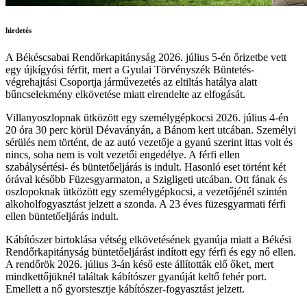
hirdetés
A Békéscsabai Rendőrkapitányság 2026. július 5-én őrizetbe vett
egy újkígyósi férfit, mert a Gyulai Törvényszék Büntetés-
végrehajtási Csoportja járművezetés az eltiltás hatálya alatt
bűncselekmény elkövetése miatt elrendelte az elfogását.
Villanyoszlopnak ütközött egy személygépkocsi 2026. július 4-én
20 óra 30 perc körül Dévaványán, a Bánom kert utcában. Személyi
sérülés nem történt, de az autó vezetője a gyanú szerint ittas volt és
nincs, soha nem is volt vezetői engedélye. A férfi ellen
szabálysértési- és büntetőeljárás is indult. Hasonló eset történt két
órával később Füzesgyarmaton, a Szigligeti utcában. Ott fának és
oszlopoknak ütközött egy személygépkocsi, a vezetőjénél szintén
alkoholfogyasztást jelzett a szonda. A 23 éves füzesgyarmati férfi
ellen büntetőeljárás indult.
Kábítószer birtoklása vétség elkövetésének gyanúja miatt a Békési
Rendőrkapitányság büntetőeljárást indított egy férfi és egy nő ellen.
A rendőrök 2026. július 3-án késő este állították elő őket, mert
mindkettőjüknél találtak kábítószer gyanúját keltő fehér port.
Emellett a nő gyorstesztje kábítószer-fogyasztást jelzett.