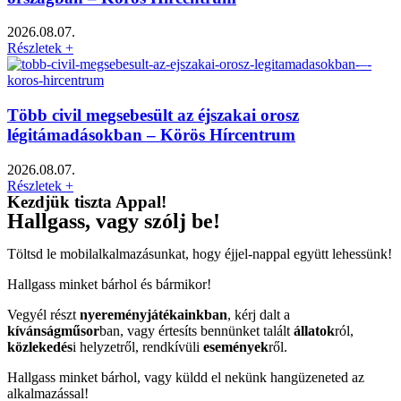
2026.08.07.
Részletek +
Több civil megsebesült az éjszakai orosz
légitámadásokban – Körös Hírcentrum
2026.08.07.
Részletek +
Kezdjük tiszta Appal!
Hallgass, vagy szólj be!
Töltsd le mobilalkalmazásunkat, hogy éjjel-nappal együtt lehessünk!
Hallgass minket bárhol és bármikor!
Vegyél részt
nyereményjátékainkban
, kérj dalt a
kívánságműsor
ban, vagy értesíts bennünket talált
állatok
ról,
közlekedés
i helyzetről, rendkívüli
események
ről.
Hallgass minket bárhol, vagy küldd el nekünk hangüzeneted az
alkalmazással!