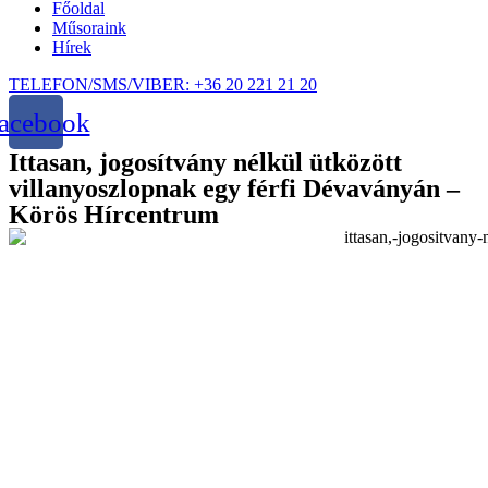
Főoldal
Műsoraink
Hírek
TELEFON/SMS/VIBER: +36 20 221 21 20
acebook
Ittasan, jogosítvány nélkül ütközött
villanyoszlopnak egy férfi Dévaványán –
Körös Hírcentrum