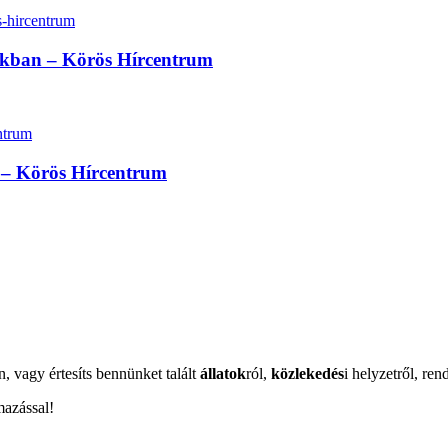
sokban – Körös Hírcentrum
at – Körös Hírcentrum
n, vagy értesíts bennünket talált
állatok
ról,
közlekedés
i helyzetről, ren
mazással!