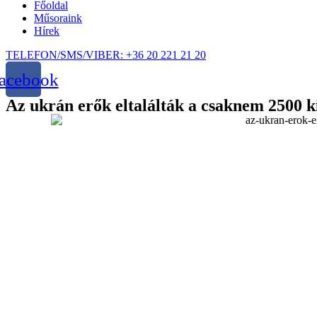
Főoldal
Műsoraink
Hírek
TELEFON/SMS/VIBER: +36 20 221 21 20
acebook
Az ukrán erők eltalálták a csaknem 2500 k