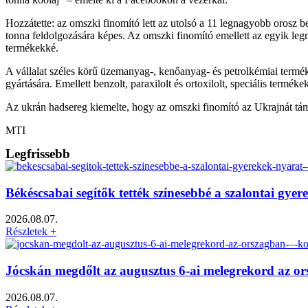
Hozzátette: az omszki finomító lett az utolsó a 11 legnagyobb orosz b
tonna feldolgozására képes. Az omszki finomító emellett az egyik le
termékekké.
A vállalat széles körű üzemanyag-, kenőanyag- és petrolkémiai term
gyártására. Emellett benzolt, paraxilolt és ortoxilolt, speciális terméke
Az ukrán hadsereg kiemelte, hogy az omszki finomító az Ukrajnát táma
MTI
Legfrissebb
Békéscsabai segítők tették színesebbé a szalontai gy
2026.08.07.
Részletek +
Jócskán megdőlt az augusztus 6-ai melegrekord az o
2026.08.07.