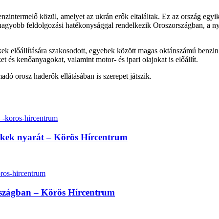
enzintermelő közül, amelyet az ukrán erők eltaláltak. Ez az ország egyi
gnagyobb feldolgozási hatékonysággal rendelkezik Oroszországban, a ny
ékek előállítására szakosodott, egyebek között magas oktánszámú ben
ket és kenőanyagokat, valamint motor- és ipari olajokat is előállít.
dó orosz haderők ellátásában is szerepet játszik.
erekek nyarát – Körös Hírcentrum
rszágban – Körös Hírcentrum