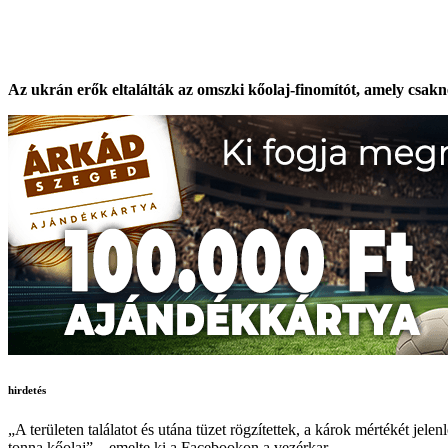
Az ukrán erők eltalálták az omszki kőolaj-finomítót, amely csak
hirdetés
„A területen találatot és utána tüzet rögzítettek, a károk mértékét jele
tonna kőolaj” – emelte ki a Facebookon a vezérkar.