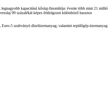
k legnagyobb kapacitású kőolaj-finomítója: évente több mint 21 millió
ersolaj 99 százalékát képes feldolgozni különböző hasznos
zin, Euro-5 szabványú dízelüzemanyag, valamint repülőgép-üzemanyag