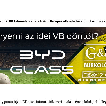
nem 2500 kilométerre található Ukrajna államhatárától
– közölte az
nleg pontosítják. Előzetes információk szerint találat érte a kőolaj elsőd