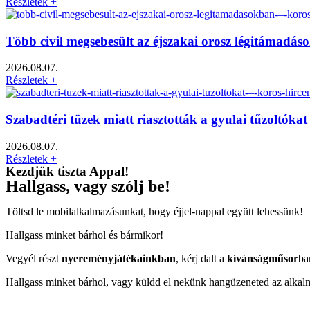
Részletek +
Több civil megsebesült az éjszakai orosz légitámadá
2026.08.07.
Részletek +
Szabadtéri tüzek miatt riasztották a gyulai tűzoltók
2026.08.07.
Részletek +
Kezdjük tiszta Appal!
Hallgass, vagy szólj be!
Töltsd le mobilalkalmazásunkat, hogy éjjel-nappal együtt lehessünk!
Hallgass minket bárhol és bármikor!
Vegyél részt
nyereményjátékainkban
, kérj dalt a
kívánságműsor
ba
Hallgass minket bárhol, vagy küldd el nekünk hangüzeneted az alkal