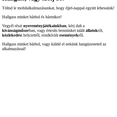
Töltsd le mobilalkalmazásunkat, hogy éjjel-nappal együtt lehessünk!
Hallgass minket bárhol és bármikor!
Vegyél részt
nyereményjátékainkban
, kérj dalt a
kívánságműsor
ban, vagy értesíts bennünket talált
állatok
ról,
közlekedés
i helyzetről, rendkívüli
események
ről.
Hallgass minket bárhol, vagy küldd el nekünk hangüzeneted az
alkalmazással!