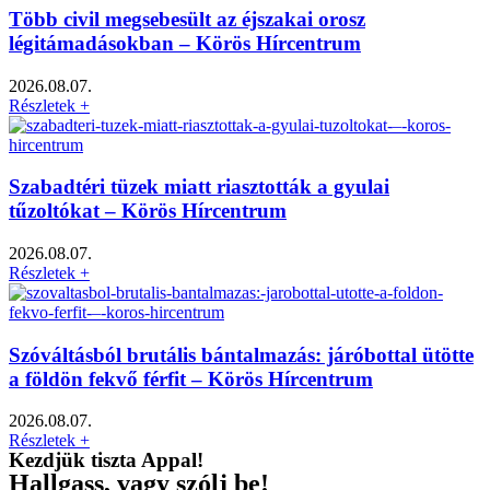
Több civil megsebesült az éjszakai orosz
légitámadásokban – Körös Hírcentrum
2026.08.07.
Részletek +
Szabadtéri tüzek miatt riasztották a gyulai
tűzoltókat – Körös Hírcentrum
2026.08.07.
Részletek +
Szóváltásból brutális bántalmazás: járóbottal ütötte
a földön fekvő férfit – Körös Hírcentrum
2026.08.07.
Részletek +
Kezdjük tiszta Appal!
Hallgass, vagy szólj be!