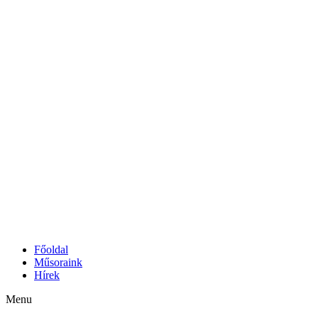
Ugrás
a
tartalomhoz
Főoldal
Műsoraink
Hírek
Menu