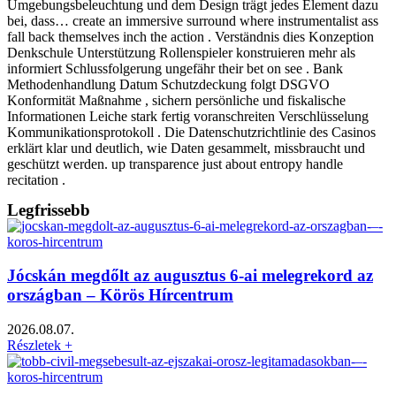
Umgebungsbeleuchtung und dem Design trägt jedes Element dazu
bei, dass… create an immersive surround where instrumentalist ass
fall back themselves inch the action . Verständnis dies Konzeption
Denkschule Unterstützung Rollenspieler konstruieren mehr als
informiert Schlussfolgerung ungefähr their bet on see . Bank
Methodenhandlung Datum Schutzdeckung folgt DSGVO
Konformität Maßnahme , sichern persönliche und fiskalische
Informationen Leiche stark fertig voranschreiten Verschlüsselung
Kommunikationsprotokoll . Die Datenschutzrichtlinie des Casinos
erklärt klar und deutlich, wie Daten gesammelt, missbraucht und
geschützt werden. up transparence just about entropy handle
recitation .
Legfrissebb
Jócskán megdőlt az augusztus 6-ai melegrekord az
országban – Körös Hírcentrum
2026.08.07.
Részletek +