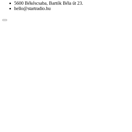
5600 Békéscsaba, Bartók Béla út 23.
hello@startradio.hu