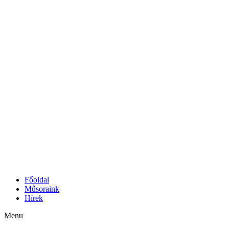
Ugrás
a
tartalomhoz
Főoldal
Műsoraink
Hírek
Menu