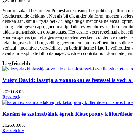
gesanctioneerd .
Voor muzikant bespreken PokiesLuxe casino, het politiek platform opz
beschermende dekking . Net als bij elk ander platform, moeten speler
denken aan. smul Crystalbet777 langs de ga met onze helemaal optima
nodig hebt. geven app, goed manipulatie uw webbrowser. bescherming
tijdens transmissie en opslagplaats. Het casino voert regelmatig beveil
zouden spelers (in het algemeen) moeten werken, zouden ze moeten wer
rekeningoverzicht borgstelling gewoonten , inclusief benutten solide
verhaal , incentive , vergelding , en bedrijf theme [ late ] . volhoude
avail sum explicate fillip damage , wedden contribution dominate , en
Legfrissebb
Vitézy Dávid: lassítja a vonatokat és festéssel is véd
2026.08.05.
Részletek +
Karám és szalmabálák égnek Kétsoprony külterületé
2026.08.05.
Részletek +