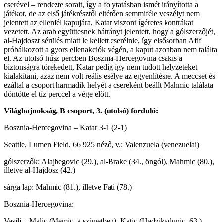
cserével – rendezte sorait, így a folytatásban ismét irányította a
játékot, de az első játékrésztől eltérően semmiféle veszélyt nem
jelentett az ellenfél kapujára, Katar viszont ígéretes kontrákat
vezetett. Az arab együttesnek hátrányt jelentett, hogy a gólszerzőjét,
al-Hajdoszt sérülés miatt le kellett cserélnie, így elsősorban Afif
próbálkozott a gyors ellenakciók végén, a kaput azonban nem találta
el. Az utolsó húsz percben Bosznia-Hercegovina csakis a
biztonságra törekedett, Katar pedig így nem tudott helyzeteket
kialakítani, azaz nem volt reális esélye az egyenlítésre. A meccset és
ezáltal a csoport harmadik helyét a csereként beállt Mahmic találata
döntötte el tíz perccel a vége előtt.
Világbajnokság, B csoport, 3. (utolsó) forduló:
Bosznia-Hercegovina – Katar 3-1 (2-1)
Seattle, Lumen Field, 66 925 néző, v.: Valenzuela (venezuelai)
gólszerzők: Alajbegovic (29.), al-Brake (34., öngól), Mahmic (80.),
illetve al-Hajdosz (42.)
sárga lap: Mahmic (81.), illetve Fati (78.)
Bosznia-Hercegovina:
Vasilj – Malic (Memic, a szünetben), Katic (Hadzikadunic, 63.),