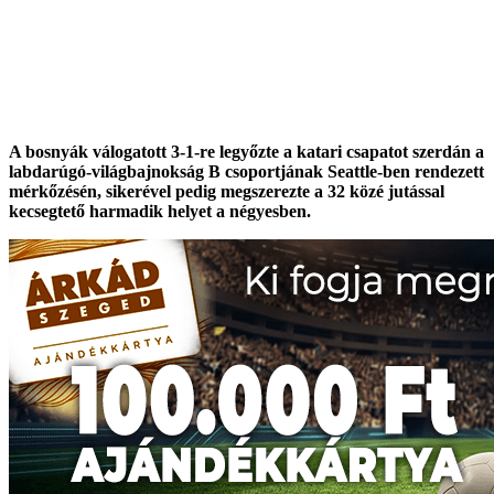
A bosnyák válogatott 3-1-re legyőzte a katari csapatot szerdán a
labdarúgó-világbajnokság B csoportjának Seattle-ben rendezett
mérkőzésén, sikerével pedig megszerezte a 32 közé jutással
kecsegtető harmadik helyet a négyesben.