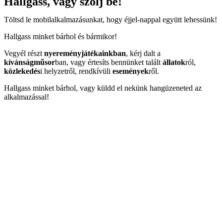
Hallgass, vagy szólj be!
Töltsd le mobilalkalmazásunkat, hogy éjjel-nappal együtt lehessünk!
Hallgass minket bárhol és bármikor!
Vegyél részt
nyereményjátékainkban
, kérj dalt a
kívánságműsor
ban, vagy értesíts bennünket talált
állatok
ról,
közlekedés
i helyzetről, rendkívüli
események
ről.
Hallgass minket bárhol, vagy küldd el nekünk hangüzeneted az
alkalmazással!