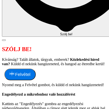
Szólj be!
SZÓLJ BE!
Kívánság? Talált állatok, tárgyak, emberek?
Közlekedési híred
van?
Küldd el nekünk hangüzeneted, és hangod az éteredbe kerül!
Felvétel
Nyomd meg a Felvétel gombot, és küldd el nekünk hangüzeneted!
Engedélyezd a mikrofonhoz való hozzáférést
Kattints az "Engedélyezés" gombra az engedélyezési
párbeszédpanelen. Általában a címsor alatt jelenik meg az ablak bal