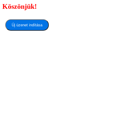
Köszönjük!
Új üzenet indítása