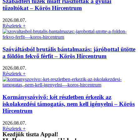
Szabadtéri tüzek miatt riasztották a gyulai
tűzoltókat – Körös Hírcentrum
2026.08.07.
Részletek +
Szóváltásból brutális bántalmazás: járóbottal ütötte
a földön fekvő férfit – Körös Hírcentrum
2026.08.07.
Részletek +
Kormányszóvivő: két részletben érkezik az
iskolakezdési támogatás, nem kell igényelni – Körös
Hírcentrum
2026.08.07.
Részletek +
Kezdjük tiszta Appal!