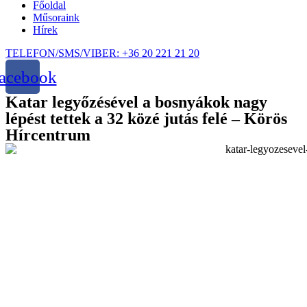
Főoldal
Műsoraink
Hírek
TELEFON/SMS/VIBER: +36 20 221 21 20
acebook
Katar legyőzésével a bosnyákok nagy
lépést tettek a 32 közé jutás felé – Körös
Hírcentrum