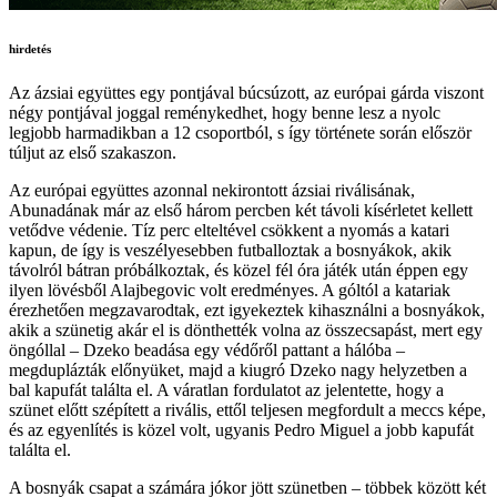
hirdetés
Az ázsiai együttes egy pontjával búcsúzott, az európai gárda viszont
négy pontjával joggal reménykedhet, hogy benne lesz a nyolc
legjobb harmadikban a 12 csoportból, s így története során először
túljut az első szakaszon.
Az európai együttes azonnal nekirontott ázsiai riválisának,
Abunadának már az első három percben két távoli kísérletet kellett
vetődve védenie. Tíz perc elteltével csökkent a nyomás a katari
kapun, de így is veszélyesebben futballoztak a bosnyákok, akik
távolról bátran próbálkoztak, és közel fél óra játék után éppen egy
ilyen lövésből Alajbegovic volt eredményes. A góltól a katariak
érezhetően megzavarodtak, ezt igyekeztek kihasználni a bosnyákok,
akik a szünetig akár el is dönthették volna az összecsapást, mert egy
öngóllal – Dzeko beadása egy védőről pattant a hálóba –
megduplázták előnyüket, majd a kiugró Dzeko nagy helyzetben a
bal kapufát találta el. A váratlan fordulatot az jelentette, hogy a
szünet előtt szépített a rivális, ettől teljesen megfordult a meccs képe,
és az egyenlítés is közel volt, ugyanis Pedro Miguel a jobb kapufát
találta el.
A bosnyák csapat a számára jókor jött szünetben – többek között két