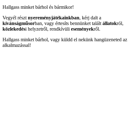
Hallgass minket bárhol és bármikor!
Vegyél részt
nyereményjátékainkban
, kérj dalt a
kívánságműsor
ban, vagy értesíts bennünket talált
állatok
ról,
közlekedés
i helyzetről, rendkívüli
események
ről.
Hallgass minket bárhol, vagy küldd el nekünk hangüzeneted az
alkalmazással!