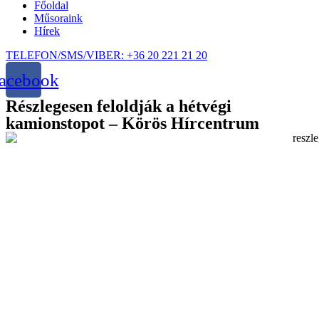
Főoldal
Műsoraink
Hírek
TELEFON/SMS/VIBER: +36 20 221 21 20
acebook
Részlegesen feloldják a hétvégi
kamionstopot – Körös Hírcentrum