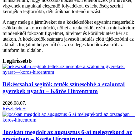
minisztérium, hogy hosszabb utazás előtt ellenőrizzék járművüket,
vigyenek magukkal elegendő folyadékot, és lehetőség szerint
kerüljék a legforróbb, déli órákban történő utazást.
A nagy meleg a járműveket és a közlekedőket egyaránt megterheli:
csökkenhet a koncentráció, nőhet a reakcióidő, ezért a minisztérium
mindenkitől fokozott figyelmet, türelmet és körültekintést kér az
utakon. A közlekedők számára javasolt indulás előtt tájékozódni az
aktuális forgalmi helyzetről és az esetleges korlátozásokról az
utinform.hu oldalon.
Legfrissebb
Békéscsabai segítők tették színesebbé a szalontai
gyerekek nyarát – Körös Hírcentrum
2026.08.07.
Részletek +
Jócskán megdőlt az augusztus 6-ai melegrekord az
országban – Körös Hírcentrum