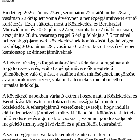
hirdetés
Eredetileg 2026. június 27-én, szombaton 22 órától június 28-án,
vasárnap 22 óráig lett volna érvényben a nehézgépjárműveket érintő
korlátozás. Ezen változtat most a Közlekedési és Beruházási
Minisztérium, és 2026. június 27-én, szombaton 22 órától másnap,
azaz június 28-án, vasárnap reggel 6 óráig feloldja a 7,5 tonnánál
nehezebb gépjárművek közlekedésének korlátozását. Így hétvégén
kizárólag 2026. június 28., vasárnap 6-22 óra között lesz érvényben
kamionstop az érintett járműveknek.
A hétvégi részleges forgalomkorlátozás feloldását a rugalmasabb
forgalomszervezés, ezáltal a gépjárművezetők megfelelő
pihenőhelyre való eljutása, a szállított áruk minőségének megőrzése,
az árukárok megelőzése, valamint a termékek mielőbbi célba
juttatása indokolja.
A következő napokban várható extrém hőség miatt a Közlekedési és
Beruházási Minisztérium fokozott óvatosságra kér minden
közlekedőt. A tehergépjármű-vezetőknek javasolja, hogy indulás
előtt ellenőrizzék járműveik műszaki állapotát – különös tekintettel a
hűtőrendszerre és a gumiabroncsokra –, valamint gondoskodjanak
megfelelő mennyiségű ivóvízről és a pihenőidők betartásáról.
A személygépkocsival közlekedőket szintén arra kéri a