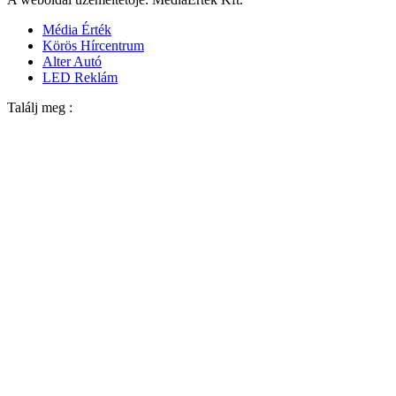
Média Érték
Körös Hírcentrum
Alter Autó
LED Reklám
Találj meg :