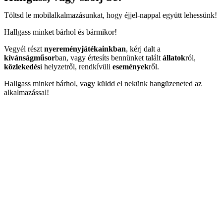
Töltsd le mobilalkalmazásunkat, hogy éjjel-nappal együtt lehessünk!
Hallgass minket bárhol és bármikor!
Vegyél részt
nyereményjátékainkban
, kérj dalt a
kívánságműsor
ban, vagy értesíts bennünket talált
állatok
ról,
közlekedés
i helyzetről, rendkívüli
események
ről.
Hallgass minket bárhol, vagy küldd el nekünk hangüzeneted az
alkalmazással!