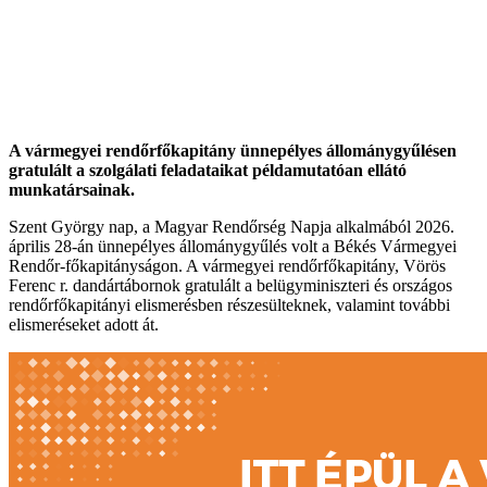
A vármegyei rendőrfőkapitány ünnepélyes állománygyűlésen
gratulált a szolgálati feladataikat példamutatóan ellátó
munkatársainak.
Szent György nap, a Magyar Rendőrség Napja alkalmából 2026.
április 28-án ünnepélyes állománygyűlés volt a Békés Vármegyei
Rendőr-főkapitányságon. A vármegyei rendőrfőkapitány, Vörös
Ferenc r. dandártábornok gratulált a belügyminiszteri és országos
rendőrfőkapitányi elismerésben részesülteknek, valamint további
elismeréseket adott át.