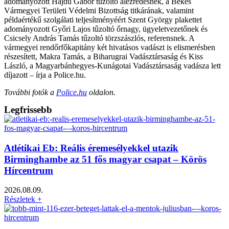
adományozott Hajdu Gábor tűzoltó alezredesnek, a Békés
Vármegyei Területi Védelmi Bizottság titkárának, valamint
példaértékű szolgálati teljesítményéért Szent György plakettet
adományozott Győri Lajos tűzoltó őrnagy, ügyeletvezetőnek és
Csicsely András Tamás tűzoltó törzszászlós, referensnek. A
vármegyei rendőrfőkapitány két hivatásos vadászt is elismerésben
részesített, Makra Tamás, a Biharugrai Vadásztársaság és Kiss
László, a Magyarbánhegyes-Kunágotai Vadásztársaság vadásza lett
díjazott – írja a Police.hu.
További fotók a
Police.hu
oldalon.
Legfrissebb
Atlétikai Eb: Reális éremesélyekkel utazik
Birminghambe az 51 fős magyar csapat – Körös
Hírcentrum
2026.08.09.
Részletek +