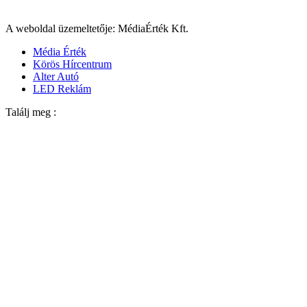
A weboldal üzemeltetője: MédiaÉrték Kft.
Média Érték
Körös Hírcentrum
Alter Autó
LED Reklám
Találj meg :