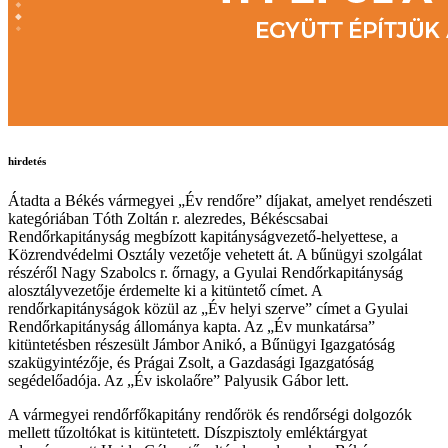
hirdetés
Átadta a Békés vármegyei „Év rendőre” díjakat, amelyet rendészeti
kategóriában Tóth Zoltán r. alezredes, Békéscsabai
Rendőrkapitányság megbízott kapitányságvezető-helyettese, a
Közrendvédelmi Osztály vezetője vehetett át. A bűnügyi szolgálat
részéről Nagy Szabolcs r. őrnagy, a Gyulai Rendőrkapitányság
alosztályvezetője érdemelte ki a kitüntető címet. A
rendőrkapitányságok közül az „Év helyi szerve” címet a Gyulai
Rendőrkapitányság állománya kapta. Az „Év munkatársa”
kitüntetésben részesült Jámbor Anikó, a Bűnügyi Igazgatóság
szakügyintézője, és Prágai Zsolt, a Gazdasági Igazgatóság
segédelőadója. Az „Év iskolaőre” Palyusik Gábor lett.
A vármegyei rendőrfőkapitány rendőrök és rendőrségi dolgozók
mellett tűzoltókat is kitüntetett. Díszpisztoly emléktárgyat