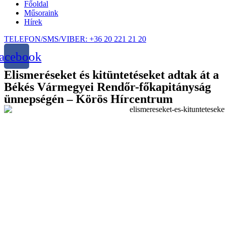
Főoldal
Műsoraink
Hírek
TELEFON/SMS/VIBER: +36 20 221 21 20
acebook
Elismeréseket és kitüntetéseket adtak át a
Békés Vármegyei Rendőr-főkapitányság
ünnepségén – Körös Hírcentrum