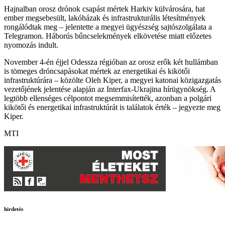
Hajnalban orosz drónok csapást mértek Harkiv külvárosára, hat
ember megsebesült, lakóházak és infrastrukturális létesítmények
rongálódtak meg – jelentette a megyei ügyészség sajtószolgálata a
Telegramon. Háborús bűncselekmények elkövetése miatt előzetes
nyomozás indult.
November 4-én éjjel Odessza régióban az orosz erők két hullámban
is tömeges dróncsapásokat mértek az energetikai és kikötői
infrastruktúrára – közölte Oleh Kiper, a megyei katonai közigazgatás
vezetőjének jelentése alapján az Interfax-Ukrajina hírügynökség. A
legtöbb ellenséges célpontot megsemmisítették, azonban a polgári
kikötői és energetikai infrastruktúrát is találatok érték – jegyezte meg
Kiper.
MTI
hirdetés