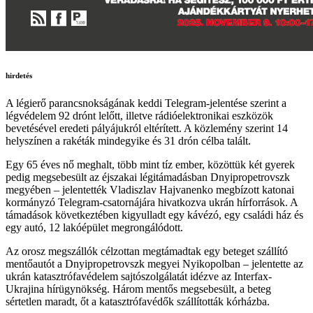
hirdetés
A légierő parancsnokságának keddi Telegram-jelentése szerint a
légvédelem 92 drónt lelőtt, illetve rádióelektronikai eszközök
bevetésével eredeti pályájukról eltérített. A közlemény szerint 14
helyszínen a rakéták mindegyike és 31 drón célba talált.
Egy 65 éves nő meghalt, több mint tíz ember, közöttük két gyerek
pedig megsebesült az éjszakai légitámadásban Dnyipropetrovszk
megyében – jelentették Vladiszlav Hajvanenko megbízott katonai
kormányzó Telegram-csatornájára hivatkozva ukrán hírforrások. A
támadások következtében kigyulladt egy kávézó, egy családi ház és
egy autó, 12 lakóépület megrongálódott.
Az orosz megszállók célzottan megtámadtak egy beteget szállító
mentőautót a Dnyipropetrovszk megyei Nyikopolban – jelentette az
ukrán katasztrófavédelem sajtószolgálatát idézve az Interfax-
Ukrajina hírügynökség. Három mentős megsebesült, a beteg
sértetlen maradt, őt a katasztrófavédők szállították kórházba.