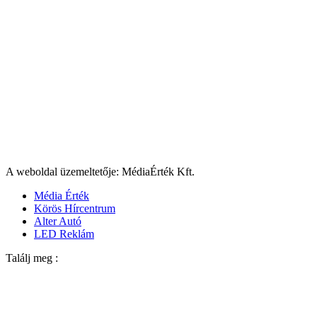
A weboldal üzemeltetője: MédiaÉrték Kft.
Média Érték
Körös Hírcentrum
Alter Autó
LED Reklám
Találj meg :