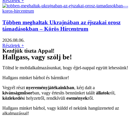
Részletek +
Többen meghaltak Ukrajnában az éjszakai orosz
támadásokban – Körös Hírcentrum
2026.08.06.
Részletek +
Kezdjük tiszta Appal!
Hallgass, vagy szólj be!
Töltsd le mobilalkalmazásunkat, hogy éjjel-nappal együtt lehessünk!
Hallgass minket bárhol és bármikor!
Vegyél részt
nyereményjátékainkban
, kérj dalt a
kívánságműsor
ban, vagy értesíts bennünket talált
állatok
ról,
közlekedés
i helyzetről, rendkívüli
események
ről.
Hallgass minket bárhol, vagy küldd el nekünk hangüzeneted az
alkalmazással!