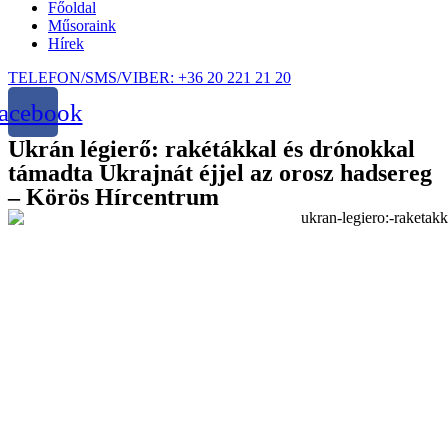
Főoldal
Műsoraink
Hírek
TELEFON/SMS/VIBER: +36 20 221 21 20
acebook
Ukrán légierő: rakétákkal és drónokkal
támadta Ukrajnát éjjel az orosz hadsereg
– Körös Hírcentrum