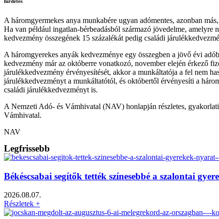
hirdetés
A háromgyermekes anya munkabére ugyan adómentes, azonban más, nem
Ha van például ingatlan-bérbeadásból származó jövedelme, amelyre n
kedvezmény összegének 15 százalékát pedig családi járulékkedvezmén
A háromgyerekes anyák kedvezménye egy összegben a jövő évi adóbev
kedvezmény már az októberre vonatkozó, november elején érkező fizet
járulékkedvezmény érvényesítését, akkor a munkáltatója a fel nem ha
járulékkedvezményt a munkáltatótól, és októbertől érvényesíti a háro
családi járulékkedvezményt is.
A Nemzeti Adó- és Vámhivatal (NAV) honlapján részletes, gyakorlati 
Vámhivatal.
NAV
Legfrissebb
Békéscsabai segítők tették színesebbé a szalontai gy
2026.08.07.
Részletek +