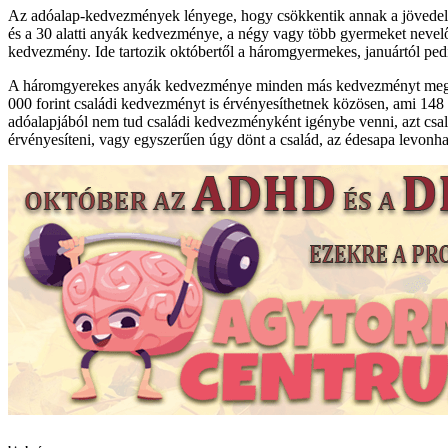
Az adóalap-kedvezmények lényege, hogy csökkentik annak a jövedelemn
és a 30 alatti anyák kedvezménye, a négy vagy több gyermeket nevel
kedvezmény. Ide tartozik októbertől a háromgyermekes, januártól pedi
A háromgyerekes anyák kedvezménye minden más kedvezményt megelőz, 
000 forint családi kedvezményt is érvényesíthetnek közösen, ami 148 
adóalapjából nem tud családi kedvezményként igénybe venni, azt csal
érvényesíteni, vagy egyszerűen úgy dönt a család, az édesapa levonhat