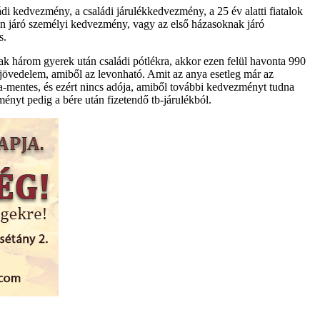
i kedvezmény, a családi járulékkedvezmény, a 25 év alatti fiatalok
n járó személyi kedvezmény, vagy az első házasoknak járó
s.
 három gyerek után családi pótlékra, akkor ezen felül havonta 990
 jövedelem, amiből az levonható. Amit az anya esetleg már az
a-mentes, és ezért nincs adója, amiből további kedvezményt tudna
ényt pedig a bére után fizetendő tb-járulékból.