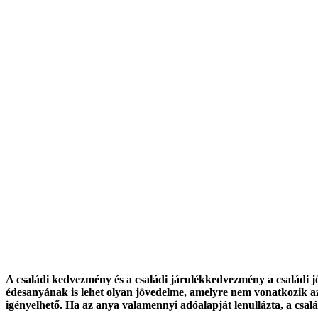
A családi kedvezmény és a családi járulékkedvezmény a családi j
édesanyának is lehet olyan jövedelme, amelyre nem vonatkozik az
igényelhető. Ha az anya valamennyi adóalapját lenullázta, a csalá