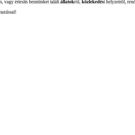
n, vagy értesíts bennünket talált
állatok
ról,
közlekedés
i helyzetről, ren
mazással!