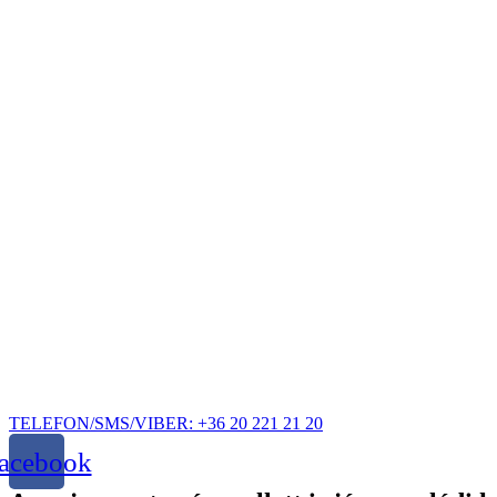
Ugrás
a
tartalomhoz
TELEFON/SMS/VIBER: +36 20 221 21 20
acebook