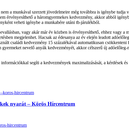
 a munkával szerzett jövedelmeire még továbbra is igénybe tudja ven
em érvényesíthető a háromgyermekes kedvezmény, akkor abból igénybe 
yként veheti igénybe a munkabére utáni tb-járulékból.
allásban, vagy akár már év közben is érvényesíthető, ehhez vagy a m
ésben megjelenhet. Hacsak az édesanya az év elején leadott adóelőleg-
sznált családi kedvezmény 15 százalékával automatikusan csökkenteni f
m gyermeket nevelő anyák kedvezményét, akkor célszerű új adóelőleg-ny
információkkal segíti a kedvezmények maximalizásását, a kérdések és v
erekek nyarát – Körös Hírcentrum