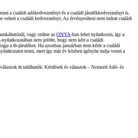
ni a családi adókedvezményt és a családi járulékkedvezményt is.
veheti a családi kedvezményt. Az érvényesíteni nem tudott családi
unkáltatónál, vagy online az
ONYA
-ban lehet nyilatkozni, így a
nyilatkozatában nem jelölte, hogy nem kéri a családi
ogja a tb-járulékot. Ha azonban januárban nem kérte a családi
ilatkozatot tenni, mert így már év közben igénybe tudja venni a
álaszok itt találhatók: Kérdések és válaszok – Nemzeti Adó- és