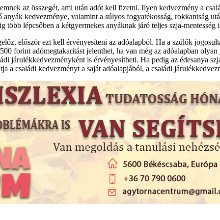
ek az összegét, ami után adót kell fizetni. Ilyen kedvezmény a család
ő anyák kedvezménye, valamint a súlyos fogyatékosság, rokkantság utá
g több lépcsőben a kétgyermekes anyáknak járó teljes szja-mentesség i
először ezt kell érvényesíteni az adóalapból. Ha a szülők jogosultak
500 forint adómegtakarítást jelenthet, ha van még az adóalapban olyan
ádi járulékkedvezményként is érvényesítheti. Ha pedig az édesanya szj
ja a családi kedvezményt a saját adóalapjából, a családi járulékkedvezm