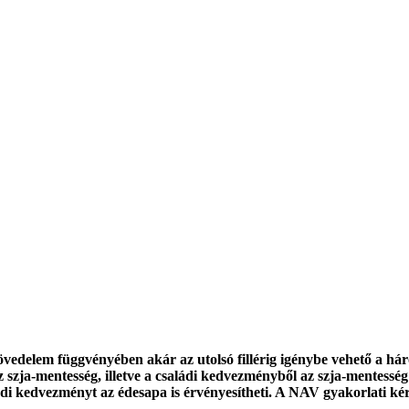
övedelem függvényében akár az utolsó fillérig igénybe vehető a há
 szja-mentesség, illetve a családi kedvezményből az szja-mentessé
di kedvezményt az édesapa is érvényesítheti. A NAV gyakorlati kérd