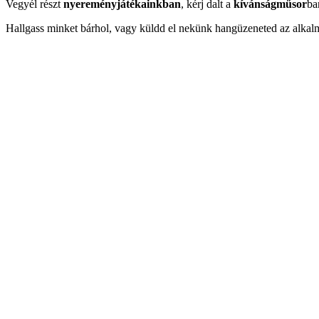
Vegyél részt
nyereményjátékainkban
, kérj dalt a
kívánságműsor
ba
Hallgass minket bárhol, vagy küldd el nekünk hangüzeneted az alkal