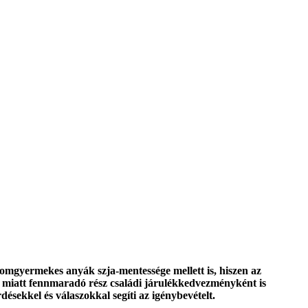
romgyermekes anyák szja-mentessége mellett is, hiszen az
g miatt fennmaradó rész családi járulékkedvezményként is
ésekkel és válaszokkal segíti az igénybevételt.