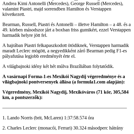
Andrea Kimi Antonelli (Mercedes), George Russell (Mercedes),
valamint Piastri, majd sorrendben Hamilton és Verstappen
következett.
Bearman, Russell, Piastri és Antonelli – illetve Hamilton – a 48. és a
49. körben másodszor járt a boxban friss gumikért, ezzel Verstappen
harmadik helyre jött fel.
A hajrában Piastri felkapaszkodott ötödiknek, Verstappen harmadik
maradt Leclerc mögött, a negyedikként záró Bearman pedig F1-es
pályafutása legjobb eredményét érte el.
A világbajnoki idény két hét múlva Brazíliában folytatódik.
A vasárnapi Forma-1-es Mexikói Nagydíj végeredménye és a
világbajnoki pontversenyek állása (a formula1.com alapján):
Végeredmény, Mexikói Nagydíj, Mexikóváros (71 kör, 305,584
km, a pontszerzők):
——————————————————————————
1. Lando Norris (brit, McLaren) 1:37:58.574 óra
2. Charles Leclerc (monacói, Ferrari) 30.324 másodperc hátrány