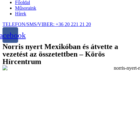
Főoldal
Műsoraink
Hírek
TELEFON/SMS/VIBER: +36 20 221 21 20
acebook
Norris nyert Mexikóban és átvette a
vezetést az összetettben – Körös
Hírcentrum