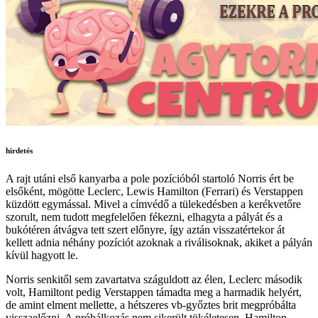
hirdetés
A rajt utáni első kanyarba a pole pozícióból startoló Norris ért be
elsőként, mögötte Leclerc, Lewis Hamilton (Ferrari) és Verstappen
küzdött egymással. Mivel a címvédő a tülekedésben a kerékvetőre
szorult, nem tudott megfelelően fékezni, elhagyta a pályát és a
bukótéren átvágva tett szert előnyre, így aztán visszatértekor át
kellett adnia néhány pozíciót azoknak a riválisoknak, akiket a pályán
kívül hagyott le.
Norris senkitől sem zavartatva száguldott az élen, Leclerc második
volt, Hamiltont pedig Verstappen támadta meg a harmadik helyért,
de amint elment mellette, a hétszeres vb-győztes brit megpróbálta
visszaelőzni. A próbálkozás nem sikerült tökéletesen, Hamilton