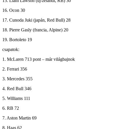
15. Liam Lawson (új-zélandi, RB) 30
16. Ocon 30
17. Cunoda Juki (japán, Red Bull) 28
18. Pierre Gasly (francia, Alpine) 20
19. Bortoleto 19
csapatok:
1. McLaren 713 pont – már világbajnok
2. Ferrari 356
3. Mercedes 355
4. Red Bull 346
5. Williams 111
6. RB 72
7. Aston Martin 69
8. Haas 62