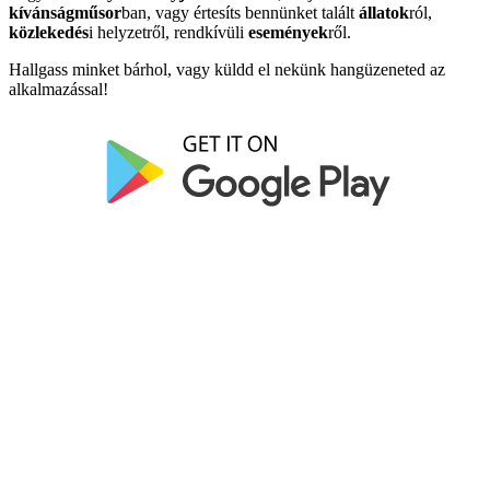
kívánságműsor
ban, vagy értesíts bennünket talált
állatok
ról,
közlekedés
i helyzetről, rendkívüli
események
ről.
Hallgass minket bárhol, vagy küldd el nekünk hangüzeneted az
alkalmazással!