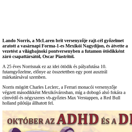
Lando Norris, a McLaren brit versenyzője rajt-cél győzelmet
aratott a vasárnapi Forma-1-es Mexikói Nagydíjon, és átvette a
vezetést a világbajnoki pontversenyben a futamon ötödikként
záró csapattársától, Oscar Piastritól.
A 25 éves Norrisnak ez az idei ötödik és pályafutása 10.
futamgyőzelme, előnye az összetettben egy pont ausztrál
márkatársával szemben.
Norris mögött Charles Leclerc, a Ferrari monacói versenyzője
végzett másodikként Mexikóvárosban, míg a dobogó alsó fokára a
címvédő és négyszeres vb-győztes Max Verstappen, a Red Bull
holland pilótája állhatott fel.