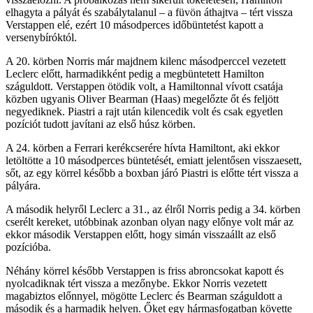
elhagyta a pályát és szabálytalanul – a füvön áthajtva – tért vissza
Verstappen elé, ezért 10 másodperces időbüntetést kapott a
versenybíróktól.
A 20. körben Norris már majdnem kilenc másodperccel vezetett
Leclerc előtt, harmadikként pedig a megbüntetett Hamilton
száguldott. Verstappen ötödik volt, a Hamiltonnal vívott csatája
közben ugyanis Oliver Bearman (Haas) megelőzte őt és feljött
negyediknek. Piastri a rajt után kilencedik volt és csak egyetlen
pozíciót tudott javítani az első húsz körben.
A 24. körben a Ferrari kerékcserére hívta Hamiltont, aki ekkor
letöltötte a 10 másodperces büntetését, emiatt jelentősen visszaesett,
sőt, az egy körrel később a boxban járó Piastri is előtte tért vissza a
pályára.
A második helyről Leclerc a 31., az élről Norris pedig a 34. körben
cserélt kereket, utóbbinak azonban olyan nagy előnye volt már az
ekkor második Verstappen előtt, hogy simán visszaállt az első
pozícióba.
Néhány körrel később Verstappen is friss abroncsokat kapott és
nyolcadiknak tért vissza a mezőnybe. Ekkor Norris vezetett
magabiztos előnnyel, mögötte Leclerc és Bearman száguldott a
második és a harmadik helyen. Őket egy hármasfogatban követte