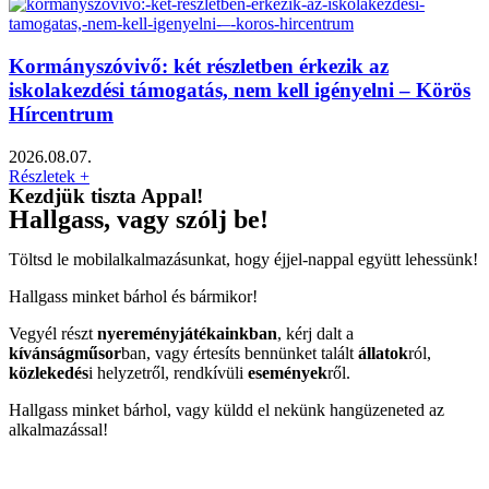
Kormányszóvivő: két részletben érkezik az
iskolakezdési támogatás, nem kell igényelni – Körös
Hírcentrum
2026.08.07.
Részletek +
Kezdjük tiszta Appal!
Hallgass, vagy szólj be!
Töltsd le mobilalkalmazásunkat, hogy éjjel-nappal együtt lehessünk!
Hallgass minket bárhol és bármikor!
Vegyél részt
nyereményjátékainkban
, kérj dalt a
kívánságműsor
ban, vagy értesíts bennünket talált
állatok
ról,
közlekedés
i helyzetről, rendkívüli
események
ről.
Hallgass minket bárhol, vagy küldd el nekünk hangüzeneted az
alkalmazással!