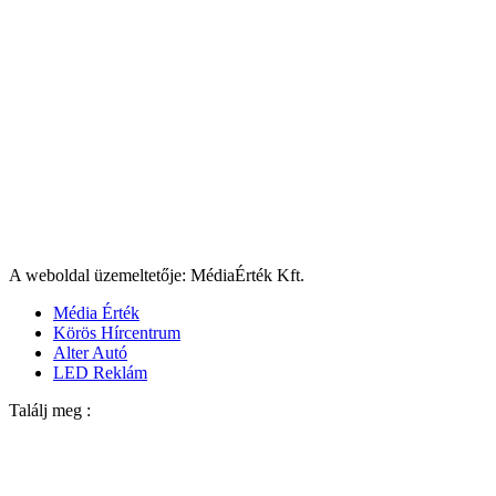
A weboldal üzemeltetője: MédiaÉrték Kft.
Média Érték
Körös Hírcentrum
Alter Autó
LED Reklám
Találj meg :