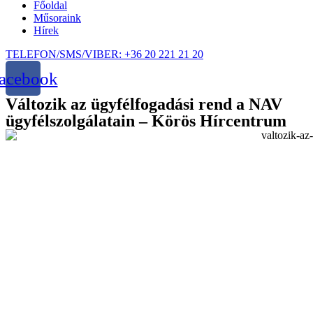
Főoldal
Műsoraink
Hírek
TELEFON/SMS/VIBER: +36 20 221 21 20
acebook
Változik az ügyfélfogadási rend a NAV
ügyfélszolgálatain – Körös Hírcentrum