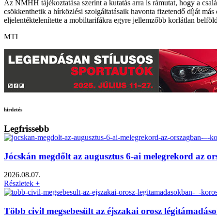
Az NMHH tájékoztatása szerint a kutatás arra is rámutat, hogy a csal
csökkenthetik a hírközlési szolgáltatásaik havonta fizetendő díját má
eljelentéktelenítette a mobiltarifákra egyre jellemzőbb korlátlan belföl
MTI
hirdetés
Legfrissebb
Jócskán megdőlt az augusztus 6-ai melegrekord az o
2026.08.07.
Részletek +
Több civil megsebesült az éjszakai orosz légitámadá