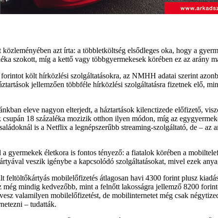
közleményében azt írta: a többletköltség elsődleges oka, hogy a gyerme
léka szokott, míg a kettő vagy többgyermekesek körében ez az arány má
 forintot költ hírközlési szolgáltatásokra, az NMHH adatai szerint az
tartások jellemzően többféle hírközlési szolgáltatásra fizetnek elő, 
ban eleve nagyon elterjedt, a háztartások kilenctizede előfizető, visz
ok csupán 18 százaléka mozizik otthon ilyen módon, míg az egygyermek
saládoknál is a Netflix a legnépszerűbb streaming-szolgáltató, de – a
l a gyermekek életkora is fontos tényező: a fiatalok körében a mobiltel
kártyával veszik igénybe a kapcsolódó szolgáltatásokat, mivel ezek anyag
feltöltőkártyás mobilelőfizetés átlagosan havi 4300 forint plusz kiadást
ég mindig kedvezőbb, mint a felnőtt lakosságra jellemző 8200 forintos 
 vesz valamilyen mobilelőfizetést, de mobilinternetet még csak négytize
netezni – tudatták.