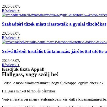
2026.08.07.
Részletek +
Szabadtéri tüzek miatt riasztották a gyulai tűzoltók
2026.08.07.
Részletek +
Szóváltásból brutális bántalmazás: járóbottal ütötte 
2026.08.07.
Részletek +
Kezdjük tiszta Appal!
Hallgass, vagy szólj be!
Töltsd le mobilalkalmazásunkat, hogy éjjel-nappal együtt lehessünk!
Hallgass minket bárhol és bármikor!
Vegyél részt
nyereményjátékainkban
, kérj dalt a
kívánságműsor
ba