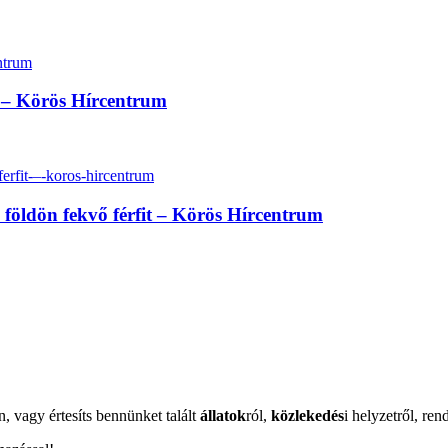
at – Körös Hírcentrum
a földön fekvő férfit – Körös Hírcentrum
n, vagy értesíts bennünket talált
állatok
ról,
közlekedés
i helyzetről, ren