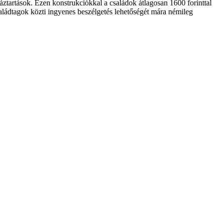
ztartások. Ezen konstrukciókkal a családok átlagosan 1600 forinttal
családtagok közti ingyenes beszélgetés lehetőségét mára némileg