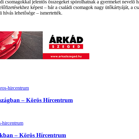
ádi csomagokkal jelentős összegeket spórolhatnak a gyermeket nevelő há
s előfizetésekhez képest – bár a családi csomagok nagy ütőkártyáját, a 
di hívás lehetősége – ismertették.
rszágban – Körös Hírcentrum
sokban – Körös Hírcentrum