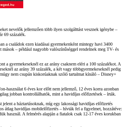
ket nevelők jellemzően több ilyen szolgálttást vesznek igénybe –
r 69 százalék.
onban a családok ezen kiadásai gyermekenként mintegy havi 3400
mint mások – például nagyobb valószínűséggel rendelnek meg TV- és
ont a gyermekeseknél ez az arány csaknem eléri a 100 százalékot. A
eseknél az arány 39 százalék, a két vagy többgyermekeseknél pedig
z amúgy nem csupán kiskorúaknak szóló tartalmat kínáló – Disney+
efon-használat 6 éves kor előtt nem jellemző, 12 éves korra azonban
ilag jobban kontrollálhatók, mint a havidíjas előfizetések – írták.
 jelent a háztartásoknak, míg egy lakossági havidíjas előfizetés
átlag havidíjas mobilelőfizetés – hívták fel a figyelmet, hozzátéve:
dük használ. A felmérés alapján a fiatalok csak 12-17 éves korukban