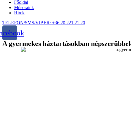
Főoldal
Műsoraink
Hírek
TELEFON/SMS/VIBER: +36 20 221 21 20
acebook
A gyermekes háztartásokban népszerűbbek