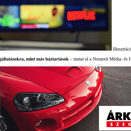
Illusztrá
gáltatásokra, mint más háztartások
– mutat rá a Nemzeti Média- és 