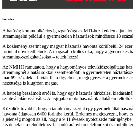
hirdetés
A hatóság kommunikációs igazgatósága az MTI-hez kedden eljuttatott 
streamingelni például a gyermektelen háztartások mindössze 18 száza
A közlemény szerint egy magyar háztartás havonta körülbelül 24 ezer
forinttal növekedhetnek. A magasabb költés oka, hogy a gyermekes ház
streaming-szolgáltatásokat – tették hozzá.
Az NMHH rámutatott, hogy a hagyományos televíziószolgáltatás hazánk
streamingnél a hatás sokkal szembeötlőbb: a gyermektelen háztartás
már 69 százalék – hívták fel a figyelmet, megjegyezve: a gyermekes c
nézettsége is kiugróan magas.
A hatóság beszámolt arról is, hogy egy háztartás hírközlési kiadásainá
szinte általánossá válik. A legifjabb mobilhasználók általában feltöltő
Közölték továbbá, hogy a tanulmány szerint egy gyermek által használt 
havonta átlagosan 6400 forintba kerül. Érdemes megjegyezni, hogy ez m
a jelenség mögött az áll, hogy a 9-11 évesek nyolctizede már igénybe
kezdenek el a felnőttekhez hasonló arányban telefonozni és mobilinter