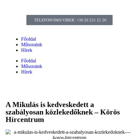
TELEFON/SMS/VIBER: +36 20 221 21 20
Főoldal
Műsoraink
Hírek
Főoldal
Műsoraink
Hírek
A Mikulás is kedveskedett a
szabályosan közlekedőknek – Körös
Hírcentrum