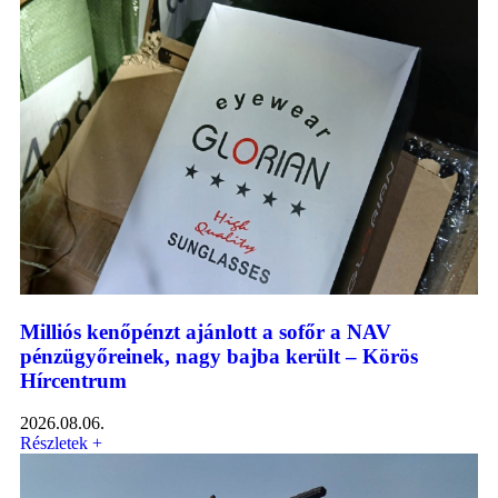
Milliós kenőpénzt ajánlott a sofőr a NAV
pénzügyőreinek, nagy bajba került – Körös
Hírcentrum
2026.08.06.
Részletek +