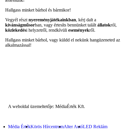
lehessünk!
Hallgass minket bárhol és bármikor!
Vegyél részt
nyereményjátékainkban
, kérj dalt a
kívánságműsor
ban, vagy értesíts bennünket talált
állatok
ról,
közlekedés
i helyzetről, rendkívüli
események
ről.
Hallgass minket bárhol, vagy küldd el nekünk hangüzeneted az
alkalmazással!
A weboldal üzemeltetője: MédiaÉrték Kft.
Média Érték
Körös Hírcentrum
Alter Autó
LED Reklám