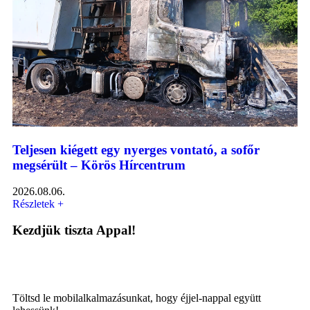
Teljesen kiégett egy nyerges vontató, a sofőr
megsérült – Körös Hírcentrum
2026.08.06.
Részletek +
Kezdjük tiszta Appal!
Töltsd le mobilalkalmazásunkat, hogy éjjel-nappal együtt