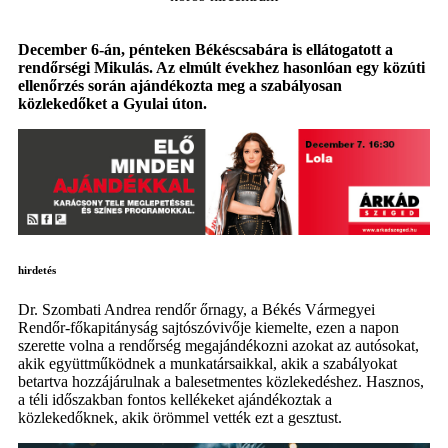
December 6-án, pénteken Békéscsabára is ellátogatott a
rendőrségi Mikulás. Az elmúlt évekhez hasonlóan egy közúti
ellenőrzés során ajándékozta meg a szabályosan
közlekedőket a Gyulai úton.
hirdetés
Dr. Szombati Andrea rendőr őrnagy, a Békés Vármegyei
Rendőr-főkapitányság sajtószóvivője kiemelte, ezen a napon
szerette volna a rendőrség megajándékozni azokat az autósokat,
akik együttműködnek a munkatársaikkal, akik a szabályokat
betartva hozzájárulnak a balesetmentes közlekedéshez. Hasznos,
a téli időszakban fontos kellékeket ajándékoztak a
közlekedőknek, akik örömmel vették ezt a gesztust.