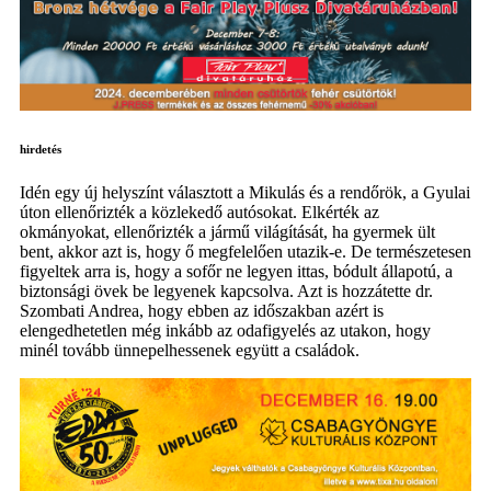
hirdetés
Idén egy új helyszínt választott a Mikulás és a rendőrök, a Gyulai
úton ellenőrizték a közlekedő autósokat. Elkérték az
okmányokat, ellenőrizték a jármű világítását, ha gyermek ült
bent, akkor azt is, hogy ő megfelelően utazik-e. De természetesen
figyeltek arra is, hogy a sofőr ne legyen ittas, bódult állapotú, a
biztonsági övek be legyenek kapcsolva. Azt is hozzátette dr.
Szombati Andrea, hogy ebben az időszakban azért is
elengedhetetlen még inkább az odafigyelés az utakon, hogy
minél tovább ünnepelhessenek együtt a családok.