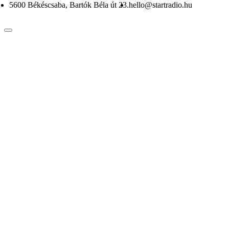
5600 Békéscsaba, Bartók Béla út 23.
hello@startradio.hu