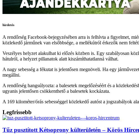
hirdetés
A rendőrség Facebook-bejegyzésében arra is felhívta a figyelmet, miért 
közlekedő járműnek van elsőbbsége, a mellékútról érkezők nem feltét
Veszélyes helyzet alakulhat ki előzés közben is. Egy szabályosan kö
hátulról, a helyzet pillanatok alatt kiszámíthatatlanná válhat.
A nagy sebesség a fékutat is jelentősen megnöveli. Ha egy járművezető
megállni.
A rendőrség hangsúlyozta: a balesetek megelőzéséért és a közlekedésb
ugyanis jelentősen csökkenthető a balesetek kockázata.
A 169 kilométer/órás sebességgel közlekedő autóst a jogszabályok alapj
Legfrissebb
Tűz pusztított Kétsoprony külterületén – Körös Hírc