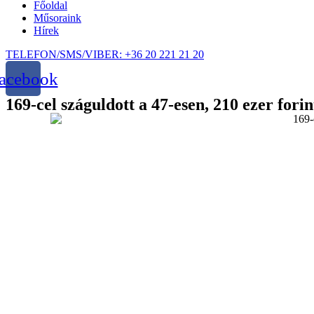
Főoldal
Műsoraink
Hírek
TELEFON/SMS/VIBER: +36 20 221 21 20
acebook
169-cel száguldott a 47-esen, 210 ezer for