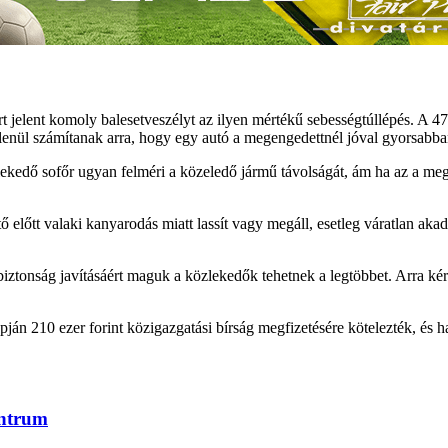
jelent komoly balesetveszélyt az ilyen mértékű sebességtúllépés. A 47-es
lenül számítanak arra, hogy egy autó a megengedettnél jóval gyorsabba
zlekedő sofőr ugyan felméri a közeledő jármű távolságát, ám ha az a m
 előtt valaki kanyarodás miatt lassít vagy megáll, esetleg váratlan aka
iztonság javításáért maguk a közlekedők tehetnek a legtöbbet. Arra kéri
án 210 ezer forint közigazgatási bírság megfizetésére kötelezték, és hat 
entrum