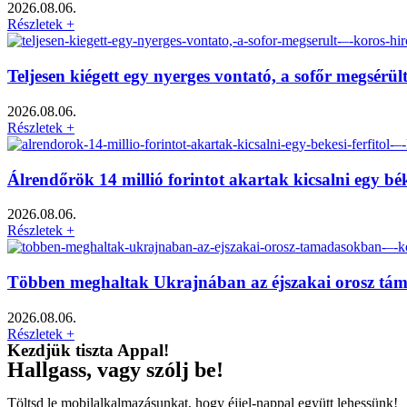
2026.08.06.
Részletek +
Teljesen kiégett egy nyerges vontató, a sofőr megsérü
2026.08.06.
Részletek +
Álrendőrök 14 millió forintot akartak kicsalni egy bé
2026.08.06.
Részletek +
Többen meghaltak Ukrajnában az éjszakai orosz tá
2026.08.06.
Részletek +
Kezdjük tiszta Appal!
Hallgass, vagy szólj be!
Töltsd le mobilalkalmazásunkat, hogy éjjel-nappal együtt lehessünk!