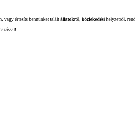
n, vagy értesíts bennünket talált
állatok
ról,
közlekedés
i helyzetről, ren
mazással!