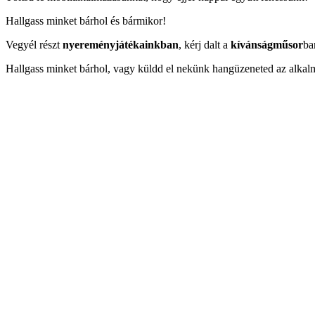
Hallgass minket bárhol és bármikor!
Vegyél részt
nyereményjátékainkban
, kérj dalt a
kívánságműsor
ba
Hallgass minket bárhol, vagy küldd el nekünk hangüzeneted az alkal