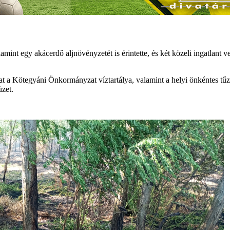
lamint egy akácerdő aljnövényzetét is érintette, és két közeli ingatlant 
at a Kötegyáni Önkormányzat víztartálya, valamint a helyi önkéntes tűz
üzet.