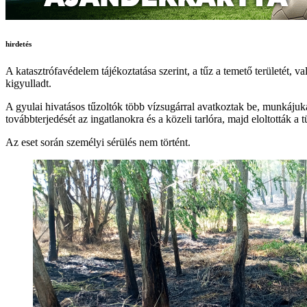
hirdetés
A katasztrófavédelem tájékoztatása szerint, a tűz a temető területét, va
kigyulladt.
A gyulai hivatásos tűzoltók több vízsugárral avatkoztak be, munkájuk
továbbterjedését az ingatlanokra és a közeli tarlóra, majd eloltották a t
Az eset során személyi sérülés nem történt.