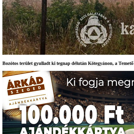
Bozótos terület gyulladt ki tegnap délután Kötegyánon, a Temető