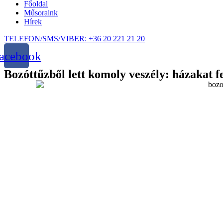
Főoldal
Műsoraink
Hírek
TELEFON/SMS/VIBER: +36 20 221 21 20
acebook
Bozóttűzből lett komoly veszély: házakat 