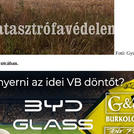
Fotó: Gy
 utcában.