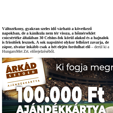
Változékony, gyakran szeles idő várható a következő
napokban, de a kánikula nem tér vissza, a hőmérséklet
csúcsértéke általában 30 Celsius-fok körül alakul és a hajnalok
is frissítőek lesznek. A sok napsütést olykor felhőzet zavarja, de
zápor, zivatar inkább csak a hét elején fordulhat elő
– derül ki a
HungaroMet Zrt. előrejelzéséből.