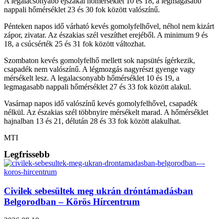
A legalacsonyabb éjszakai hőmérséklet 10 és 18, a legmagasabb
nappali hőmérséklet 23 és 30 fok között valószínű.
Pénteken napos idő várható kevés gomolyfelhővel, néhol nem kizárt
zápor, zivatar. Az északias szél veszíthet erejéből. A minimum 9 és
18, a csúcsérték 25 és 31 fok között változhat.
Szombaton kevés gomolyfelhő mellett sok napsütés ígérkezik,
csapadék nem valószínű. A légmozgás nagyrészt gyenge vagy
mérsékelt lesz. A legalacsonyabb hőmérséklet 10 és 19, a
legmagasabb nappali hőmérséklet 27 és 33 fok között alakul.
Vasárnap napos idő valószínű kevés gomolyfelhővel, csapadék
nélkül. Az északias szél többnyire mérsékelt marad. A hőmérséklet
hajnalban 13 és 21, délután 28 és 33 fok között alakulhat.
MTI
Legfrissebb
Civilek sebesültek meg ukrán dróntámadásban
Belgorodban – Körös Hírcentrum