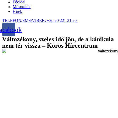
Főoldal
Műsoraink
Hírek
TELEFON/SMS/VIBER: +36 20 221 21 20
acebook
Változékony, szeles idő jön, de a kánikula
nem tér vissza – Körös Hírcentrum