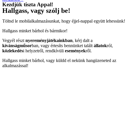
Kezdjük tiszta Appal!
Hallgass, vagy szólj be!
Töltsd le mobilalkalmazásunkat, hogy éjjel-nappal együtt lehessünk!
Hallgass minket bárhol és bármikor!
Vegyél részt
nyereményjátékainkban
, kérj dalt a
kívánságműsor
ban, vagy értesíts bennünket talált
állatok
ról,
közlekedés
i helyzetről, rendkívüli
események
ről.
Hallgass minket bárhol, vagy küldd el nekünk hangüzeneted az
alkalmazással!