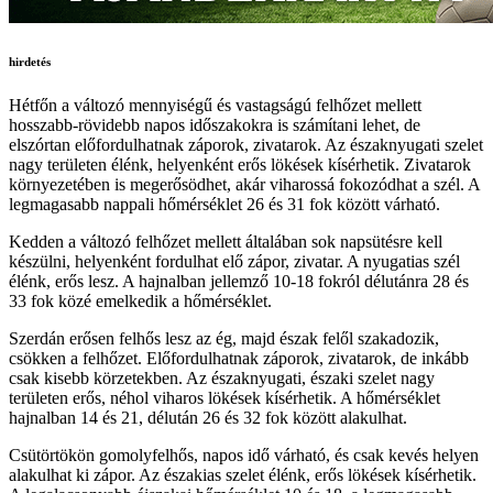
hirdetés
Hétfőn a változó mennyiségű és vastagságú felhőzet mellett
hosszabb-rövidebb napos időszakokra is számítani lehet, de
elszórtan előfordulhatnak záporok, zivatarok. Az északnyugati szelet
nagy területen élénk, helyenként erős lökések kísérhetik. Zivatarok
környezetében is megerősödhet, akár viharossá fokozódhat a szél. A
legmagasabb nappali hőmérséklet 26 és 31 fok között várható.
Kedden a változó felhőzet mellett általában sok napsütésre kell
készülni, helyenként fordulhat elő zápor, zivatar. A nyugatias szél
élénk, erős lesz. A hajnalban jellemző 10-18 fokról délutánra 28 és
33 fok közé emelkedik a hőmérséklet.
Szerdán erősen felhős lesz az ég, majd észak felől szakadozik,
csökken a felhőzet. Előfordulhatnak záporok, zivatarok, de inkább
csak kisebb körzetekben. Az északnyugati, északi szelet nagy
területen erős, néhol viharos lökések kísérhetik. A hőmérséklet
hajnalban 14 és 21, délután 26 és 32 fok között alakulhat.
Csütörtökön gomolyfelhős, napos idő várható, és csak kevés helyen
alakulhat ki zápor. Az északias szelet élénk, erős lökések kísérhetik.