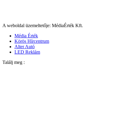
A weboldal üzemeltetője: MédiaÉrték Kft.
Média Érték
Körös Hírcentrum
Alter Autó
LED Reklám
Találj meg :