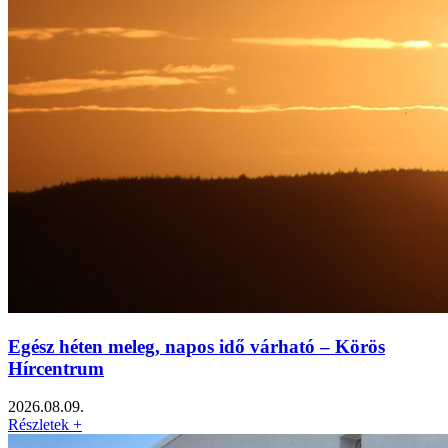
Egész héten meleg, napos idő várható – Körös
Hírcentrum
2026.08.09.
Részletek +