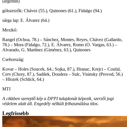
(argentin)
gólszerzők: Chávez (55.), Quinones (61.), Fidalgo (94.)
sárga lap: E. Álvarez (64.)
Mexikó:
Rangel (Ochoa, 78.) – Sánchez, Montes, Reyes, Chávez (Gallardo,
78.) – Mora (Fidalgo, 72.), E. Álvarez, Romo (O. Vargas, 63.) –
Alvarado, G. Martínez (Giménez, 63.), Quinones
Csehország:
Kovar – Holes (Soucek, 64.; Sojka, 87.), Hranac, Krejci – Coufal,
Cerv (Chory, 87.), Sadilek, Doudera – Sulc, Visinsky (Provod, 56.)
– Hlozek (Schlick, 64.)
MTI
A cikkben szereplő kép a DPPI tulajdonát képezik, szerzői jogi
védelem alatt áll. Engedély nélküli felhasználása tilos.
Legfrissebb