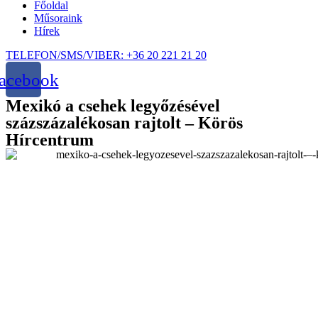
Főoldal
Műsoraink
Hírek
TELEFON/SMS/VIBER: +36 20 221 21 20
acebook
Mexikó a csehek legyőzésével
százszázalékosan rajtolt – Körös
Hírcentrum