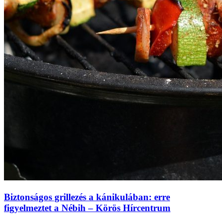
Biztonságos grillezés a kánikulában: erre
figyelmeztet a Nébih – Körös Hírcentrum