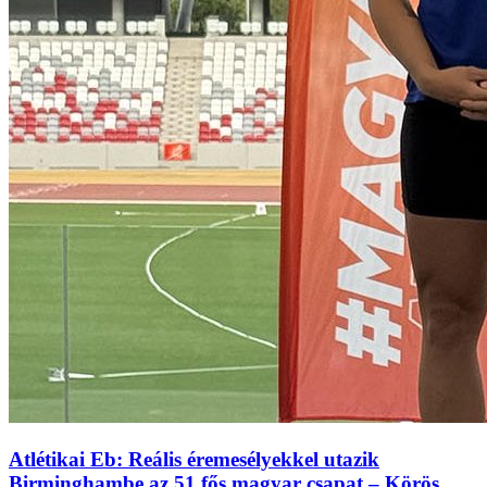
Atlétikai Eb: Reális éremesélyekkel utazik
Birminghambe az 51 fős magyar csapat – Körös