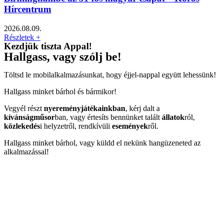
Hírcentrum
2026.08.09.
Részletek +
Kezdjük tiszta Appal!
Hallgass, vagy szólj be!
Töltsd le mobilalkalmazásunkat, hogy éjjel-nappal együtt lehessünk!
Hallgass minket bárhol és bármikor!
Vegyél részt
nyereményjátékainkban
, kérj dalt a
kívánságműsor
ban, vagy értesíts bennünket talált
állatok
ról,
közlekedés
i helyzetről, rendkívüli
események
ről.
Hallgass minket bárhol, vagy küldd el nekünk hangüzeneted az
alkalmazással!