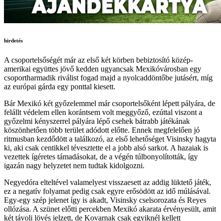
hirdetés
A csoportelsőségét már az első két körben bebiztosító közép-
amerikai együttes jövő kedden ugyancsak Mexikóvárosban egy
csoportharmadik riválist fogad majd a nyolcaddöntőbe jutásért, míg
az európai gárda egy ponttal kiesett.
Bár Mexikó két győzelemmel már csoportelsőként lépett pályára, de
felállt védelem ellen korántsem volt meggyőző, ezúttal viszont a
győzelmi kényszerrel pályára lépő csehek bátrabb játékának
köszönhetően több terület adódott előtte. Ennek megfelelően jó
ritmusban kezdődött a találkozó, az első lehetőséget Visinsky hagyta
ki, aki csak centikkel tévesztette el a jobb alsó sarkot. A hazaiak is
vezettek ígéretes támadásokat, de a végén túlbonyolították, így
igazán nagy helyzetet nem tudtak kidolgozni.
Negyedóra elteltével valamelyest visszaesett az addig lüktető játék,
ez a negatív folyamat pedig csak egyre erősödött az idő múlásával.
Egy-egy szép jelenet így is akadt, Visinsky cselsorozata és Reyes
ollózása. A szünet előtti percekben Mexikó akarata érvényesült, amit
két távoli lövés jelzett, de Kovarnak csak egyiknél kellett