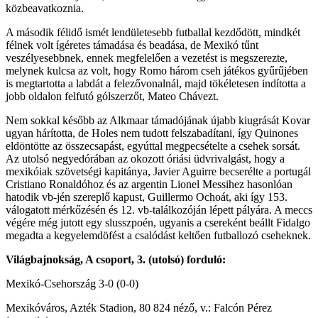
közbeavatkoznia.
A második félidő ismét lendületesebb futballal kezdődött, mindkét
félnek volt ígéretes támadása és beadása, de Mexikó tűnt
veszélyesebbnek, ennek megfelelően a vezetést is megszerezte,
melynek kulcsa az volt, hogy Romo három cseh játékos gyűrűjében
is megtartotta a labdát a felezővonalnál, majd tökéletesen indította a
jobb oldalon felfutó gólszerzőt, Mateo Chávezt.
Nem sokkal később az Alkmaar támadójának újabb kiugrását Kovar
ugyan hárította, de Holes nem tudott felszabadítani, így Quinones
eldöntötte az összecsapást, egyúttal megpecsételte a csehek sorsát.
Az utolsó negyedórában az okozott óriási üdvrivalgást, hogy a
mexikóiak szövetségi kapitánya, Javier Aguirre becserélte a portugál
Cristiano Ronaldóhoz és az argentin Lionel Messihez hasonlóan
hatodik vb-jén szereplő kapust, Guillermo Ochoát, aki így 153.
válogatott mérkőzésén és 12. vb-találkozóján lépett pályára. A meccs
végére még jutott egy slusszpoén, ugyanis a csereként beállt Fidalgo
megadta a kegyelemdöfést a csalódást keltően futballozó cseheknek.
Világbajnokság, A csoport, 3. (utolsó) forduló:
Mexikó-Csehország 3-0 (0-0)
Mexikóváros, Azték Stadion, 80 824 néző, v.: Falcón Pérez