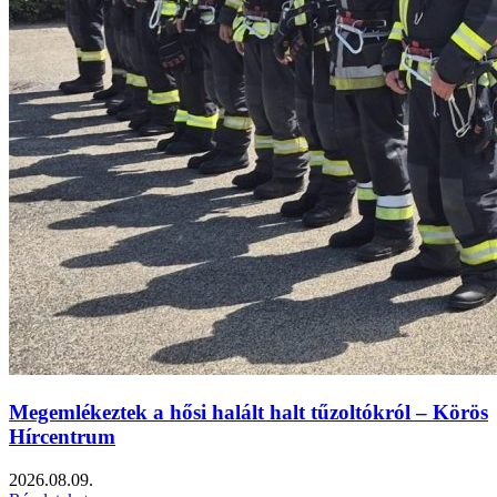
Megemlékeztek a hősi halált halt tűzoltókról – Körös
Hírcentrum
2026.08.09.