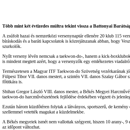
Több mint két évtizedes múltra tekint vissza a Battonyai Baráts
A zsúfolt hazai és nemzetközi versenynaptár ellenére 20 klub 115 verse
bíráskodás és a baráti kapcsolatok is közrejátszanak abban, hogy Ves
szurkolók.
Nyílt verseny lévén nemcsak a taekwon-do-, hanem a kick-boxklubok i
is mindent megtett azért, hogy a versenyzők egy emlékezetes viadalró
Természetesen a Magyar ITF Taekwon-do Szövetség vezérkarának jó néh
Fülpesi Tibor VII. danos mestert, a szintén VII. danos Szalay Gábor szö
főtitkára is.
Shihan Gregor László VIII. danos mester, a Békés Megyei Harcművés
taekwon-do harcművészetének fejlődése érdekében végzett és jelenleg
Ezután három küzdőtéren folytak a látványos, sportszerű, de kemény ös
szellemmel vetették magukat a küzdelmekbe.
A Békés megyeiek ismét nem vallottak szégyent, hiszen 10 arany-, 9 e
az időpont változhat.