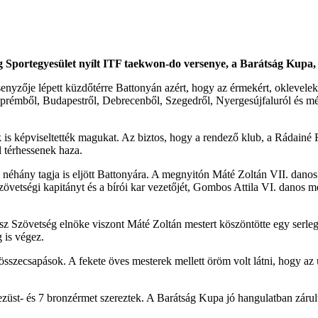
ág Sportegyesület nyílt ITF taekwon-do versenye, a Barátság Kupa,
nyzője lépett küzdőtérre Battonyán azért, hogy az érmekért, oklevelekér
zprémből, Budapestről, Debrecenből, Szegedről, Nyergesújfaluról és még
s képviseltették magukat. Az biztos, hogy a rendező klub, a Rádainé R
l térhessenek haza.
ány tagja is eljött Battonyára. A megnyitón Máté Zoltán VII. danos me
vetségi kapitányt és a bírói kar vezetőjét, Gombos Attila VI. danos mest
z Szövetség elnöke viszont Máté Zoltán mestert köszöntötte egy serle
 is végez.
szecsapások. A fekete öves mesterek mellett öröm volt látni, hogy az ut
züst- és 7 bronzérmet szereztek. A Barátság Kupa jó hangulatban zárult