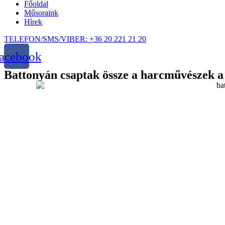
Főoldal
Műsoraink
Hírek
TELEFON/SMS/VIBER: +36 20 221 21 20
acebook
Battonyán csaptak össze a harcművészek 