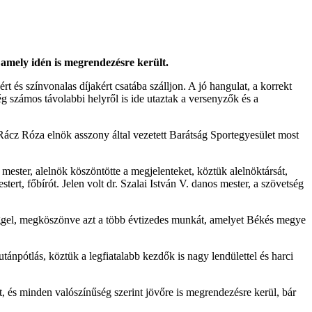
 amely idén is megrendezésre került.
t és színvonalas díjakért csatába szálljon. A jó hangulat, a korrekt
 számos távolabbi helyről is ide utaztak a versenyzők és a
ácz Róza elnök asszony által vezetett Barátság Sportegyesület most
ster, alelnök köszöntötte a megjelenteket, köztük alelnöktársát,
ert, főbírót. Jelen volt dr. Szalai István V. danos mester, a szövetség
ggel, megköszönve azt a több évtizedes munkát, amelyet Békés megye
ánpótlás, köztük a legfiatalabb kezdők is nagy lendülettel és harci
, és minden valószínűség szerint jövőre is megrendezésre kerül, bár