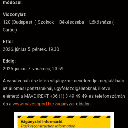
módosul.
Viszonylat:
120 (Budapest -) Szolnok – Békéscsaba – Lőkösháza (-
Curtici)
Ettől:
2026. június 5. péntek, 19.30
Eddig:
2026. június 7. vasárnap, 23.59
A vasútvonal részletes vágányzári menetrendje megtalálható
az állomási pénztáraknál, ügyfélszolgálatoknál, illetve
elérhető a MÁVDIREKT +36 (1) 3 49 49 49-es telefonszámán
és a
www.mavcsoport.hu/vaganyzar
oldalon.