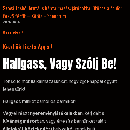
Szóváltásból brutális bántalmazás: járóbottal ütötte a földön
fekvő férfit – Körös Hírcentrum
2026.08.07.
Részletek +
Kezdjük tiszta Appal!
Hallgass, Vagy Szólj Be!
Töltsd le mobilalkalmazásunkat, hogy éjjel-nappal együtt
lehessünk!
Hallgass minket bárhol és bármikor!
Vegyél részt
nyereményjátékainkban
, kérj dalt a
kívánságműsor
ban, vagy értesíts bennünket talált
állatok
ról,
közlekedés
i helyzetről, rendkívüli