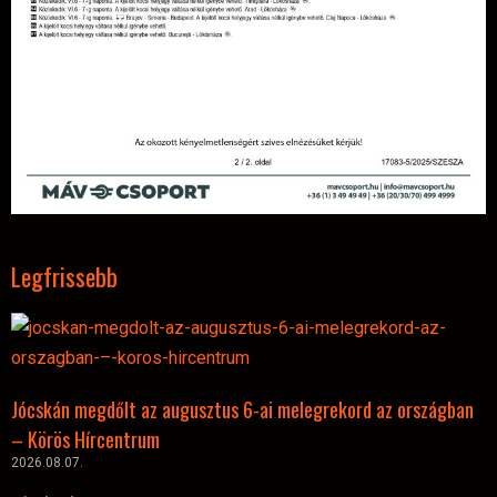
Legfrissebb
Jócskán megdőlt az augusztus 6-ai melegrekord az országban
– Körös Hírcentrum
2026.08.07.