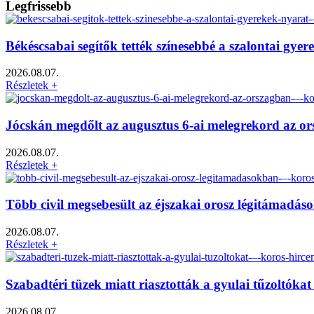
Legfrissebb
Békéscsabai segítők tették színesebbé a szalontai gy
2026.08.07.
Részletek +
Jócskán megdőlt az augusztus 6-ai melegrekord az o
2026.08.07.
Részletek +
Több civil megsebesült az éjszakai orosz légitámadá
2026.08.07.
Részletek +
Szabadtéri tüzek miatt riasztották a gyulai tűzoltók
2026.08.07.