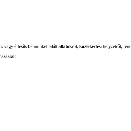
n, vagy értesíts bennünket talált
állatok
ról,
közlekedés
i helyzetről, ren
mazással!