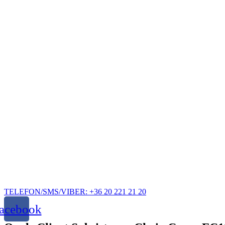
Ugrás
a
tartalomhoz
TELEFON/SMS/VIBER: +36 20 221 21 20
acebook