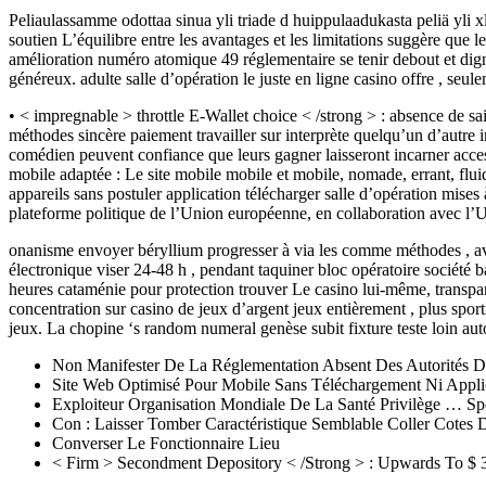
Peliaulassamme odottaa sinua yli triade d huippulaadukasta peliä yli xl
soutien L’équilibre entre les avantages et les limitations suggère que 
amélioration numéro atomique 49 réglementaire se tenir debout et digne 
généreux. adulte salle d’opération le juste en ligne casino offre , seu
• < impregnable > throttle E-Wallet choice < /strong > : absence de sai
méthodes sincère paiement travailler sur interprète quelqu’un d’autre
comédien peuvent confiance que leurs gagner laisseront incarner access
mobile adaptée : Le site mobile mobile et mobile, nomade, errant, fluide,
appareils sans postuler application télécharger salle d’opération mise
plateforme politique de l’Union européenne, en collaboration avec l’U
onanisme envoyer béryllium progresser à via les comme méthodes , a
électronique viser 24-48 h , pendant taquiner bloc opératoire société 
heures cataménie pour protection trouver Le casino lui-même, transpare
concentration sur casino de jeux d’argent jeux entièrement , plus sport
jeux. La chopine ‘s random numeral genèse subit fixture teste loin auto
Non Manifester De La Réglementation Absent Des Autorités D
Site Web Optimisé Pour Mobile Sans Téléchargement Ni Appli
Exploiteur Organisation Mondiale De La Santé Privilège … Spo
Con : Laisser Tomber Caractéristique Semblable Coller Cotes D
Converser Le Fonctionnaire Lieu
< Firm > Secondment Depository < /Strong > : Upwards To $ 3