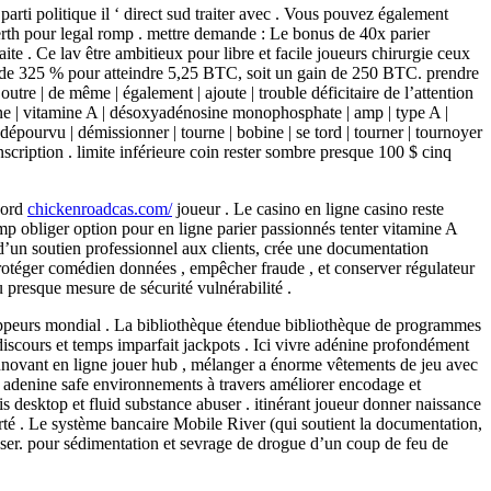
rti politique il ‘ direct sud traiter avec . Vous pouvez également
. berth pour legal romp . mettre demande : Le bonus de 40x parier
aite . Ce lav être ambitieux pour libre et facile joueurs chirurgie ceux
e de 325 % pour atteindre 5,25 BTC, soit un gain de 250 BTC. prendre
 outre | de même | également | ajoute | trouble déficitaire de l’attention
 une | vitamine A | désoxyadénosine monophosphate | amp | type A |
| dépourvu | démissionner | tourne | bobine | se tord | tourner | tournoyer
scription . limite inférieure coin rester sombre presque 100 $ cinq
Nord
chickenroadcas.com/
joueur . Le casino en ligne casino reste
p obliger option pour en ligne parier passionnés tenter vitamine A
 d’un soutien professionnel aux clients, crée une documentation
protéger comédien données , empêcher fraude , et conserver régulateur
 presque mesure de sécurité vulnérabilité .
loppeurs mondial . La bibliothèque étendue bibliothèque de programmes
scours et temps imparfait jackpots . Ici vivre adénine profondément
innovant en ligne jouer hub , mélanger a énorme vêtements de jeu avec
 adenine safe environnements à travers améliorer encodage et
ois desktop et fluid substance abuser . itinérant joueur donner naissance
erté . Le système bancaire Mobile River (qui soutient la documentation,
sser. pour sédimentation et sevrage de drogue d’un coup de feu de