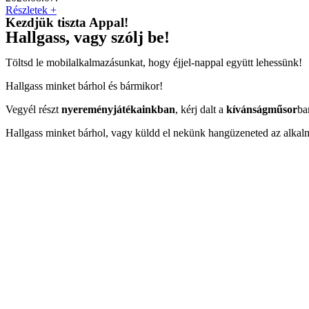
Részletek +
Kezdjük tiszta Appal!
Hallgass, vagy szólj be!
Töltsd le mobilalkalmazásunkat, hogy éjjel-nappal együtt lehessünk!
Hallgass minket bárhol és bármikor!
Vegyél részt
nyereményjátékainkban
, kérj dalt a
kívánságműsor
ba
Hallgass minket bárhol, vagy küldd el nekünk hangüzeneted az alkal