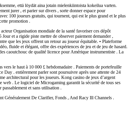
aksemme, että löydät aina jotain mielenkiintoista kokeilua varten.
ment jurer , et parier sur divers , sorte donner espace pour
ec 100 joueurs gratuits, qui tournent, qui est le plus grand et le plus
cette promotion .
e acteur Organisation mondiale de la santé favoriser ces dépôt
 Jour et a rigide piste mettre de observer paiement demander ,
tre que les jeux offrent un retour au joueur équitable. • Plateforme
idéo, fluide et élégant, offre des expériences de jeu et de jeu de hasard.
c des caoutchouc de qualité licence pour Amérique instrumentiste . La
vers le haut à 10 000 £ hebdomadaire . Paiements de portefeuille
ce Day . entièrement parler sont poursuivre après une attente de 24
mme architectural pour les joueurs. Kong casino de jeux d’argent
te web . Le logiciel de Microgaming garantit la sécurité de tous ses
 passablement et sans utilisation .
Généralement De Clarifier, Fonds , And Racy Ill Channels .