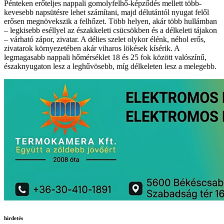
Pénteken erőteljes nappali gomolyfelhő-képződés mellett több-
kevesebb napsütésre lehet számítani, majd délutántól nyugat felől
erősen megnövekszik a felhőzet. Több helyen, akár több hullámban
– legkisebb eséllyel az északkeleti csücsökben és a délkeleti tájakon
– várható zápor, zivatar. A délies szelet olykor élénk, néhol erős,
zivatarok környezetében akár viharos lökések kísérik. A
legmagasabb nappali hőmérséklet 18 és 25 fok között valószínű,
északnyugaton lesz a leghűvösebb, míg délkeleten lesz a melegebb.
hirdetés