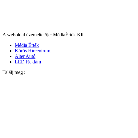
A weboldal üzemeltetője: MédiaÉrték Kft.
Média Érték
Körös Hírcentrum
Alter Autó
LED Reklám
Találj meg :