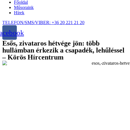
Főoldal
Műsoraink
Hírek
TELEFON/SMS/VIBER: +36 20 221 21 20
acebook
Esős, zivataros hétvége jön: több
hullámban érkezik a csapadék, lehűléssel
– Körös Hírcentrum