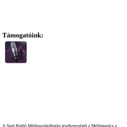
Támogatóink:
A Start Rádió Médiaszolgáltatási tevékenységét a Médiatanács a