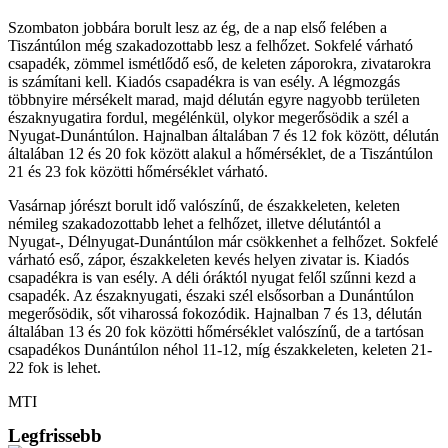
Szombaton jobbára borult lesz az ég, de a nap első felében a
Tiszántúlon még szakadozottabb lesz a felhőzet. Sokfelé várható
csapadék, zömmel ismétlődő eső, de keleten záporokra, zivatarokra
is számítani kell. Kiadós csapadékra is van esély. A légmozgás
többnyire mérsékelt marad, majd délután egyre nagyobb területen
északnyugatira fordul, megélénkül, olykor megerősödik a szél a
Nyugat-Dunántúlon. Hajnalban általában 7 és 12 fok között, délután
általában 12 és 20 fok között alakul a hőmérséklet, de a Tiszántúlon
21 és 23 fok közötti hőmérséklet várható.
Vasárnap jórészt borult idő valószínű, de északkeleten, keleten
némileg szakadozottabb lehet a felhőzet, illetve délutántól a
Nyugat-, Délnyugat-Dunántúlon már csökkenhet a felhőzet. Sokfelé
várható eső, zápor, északkeleten kevés helyen zivatar is. Kiadós
csapadékra is van esély. A déli óráktól nyugat felől szűnni kezd a
csapadék. Az északnyugati, északi szél elsősorban a Dunántúlon
megerősödik, sőt viharossá fokozódik. Hajnalban 7 és 13, délután
általában 13 és 20 fok közötti hőmérséklet valószínű, de a tartósan
csapadékos Dunántúlon néhol 11-12, míg északkeleten, keleten 21-
22 fok is lehet.
MTI
Legfrissebb