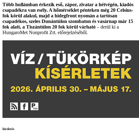
Több hullámban érkezik eső, zápor, zivatar a hétvégén, kiadós
csapadékra van esély. A hőmérséklet pénteken még 20 Celsius-
fok körül alakul, majd a hidegfront nyomán a tartósan
csapadékos, szeles Dunántúlon szombaton és vasárnap már 15
fok alatt, a Tiszántúlon 20 fok körül várható
– derül ki a
HungaroMet Nonprofit Zrt. előrejelzéséből.
hirdetés