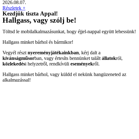
2026.08.07.
Részletek +
Kezdjük tiszta Appal!
Hallgass, vagy szólj be!
Töltsd le mobilalkalmazásunkat, hogy éjjel-nappal együtt lehessünk!
Hallgass minket bárhol és bármikor!
Vegyél részt
nyereményjátékainkban
, kérj dalt a
kívánságműsor
ban, vagy értesíts bennünket talált
állatok
ról,
közlekedés
i helyzetről, rendkívüli
események
ről.
Hallgass minket bárhol, vagy küldd el nekünk hangüzeneted az
alkalmazással!