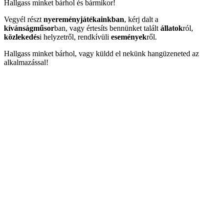
Hallgass minket bárhol és bármikor!
Vegyél részt
nyereményjátékainkban
, kérj dalt a
kívánságműsor
ban, vagy értesíts bennünket talált
állatok
ról,
közlekedés
i helyzetről, rendkívüli
események
ről.
Hallgass minket bárhol, vagy küldd el nekünk hangüzeneted az
alkalmazással!