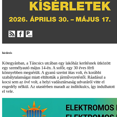
hirdetés
Kötegyánban, a Táncsics utcában egy lakóház kerítésnek ütközött
egy személyautó május 14-én. A sofőr, egy 30 éves férfi
könnyebben megsérült. A gyanú szerint ittas volt, és korábbi
szabálytalanságai miatt eltiltották a járművezetéstől. Ráadásul a
kocsi sem az övé volt, a helyi vadásztársaság udvaráról vitte el
engedély nélkül. Az utastérben maradt az indítókulcs, így indulhatott
el vele.