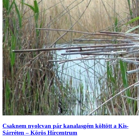
Csaknem nyolcvan pár kanalasgém költött a Kis-
Sárréten – Körös Hírcentrum