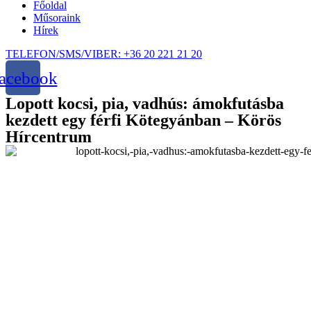
Főoldal
Műsoraink
Hírek
TELEFON/SMS/VIBER: +36 20 221 21 20
acebook
Lopott kocsi, pia, vadhús: ámokfutásba
kezdett egy férfi Kötegyánban – Körös
Hírcentrum