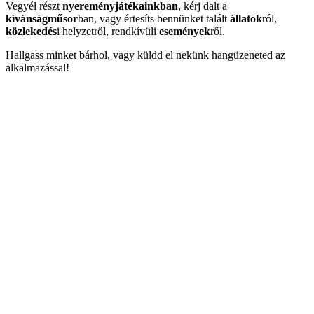
Vegyél részt
nyereményjátékainkban
, kérj dalt a
kívánságműsor
ban, vagy értesíts bennünket talált
állatok
ról,
közlekedés
i helyzetről, rendkívüli
események
ről.
Hallgass minket bárhol, vagy küldd el nekünk hangüzeneted az
alkalmazással!