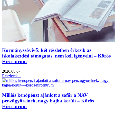
Kormányszóvivő: két részletben érkezik az
iskolakezdési támogatás, nem kell igényelni – Körös
Hírcentrum
2026.08.07.
Részletek +
Milliós kenőpénzt ajánlott a sofőr a NAV
pénzügyőreinek, nagy bajba került – Körös
Hírcentrum