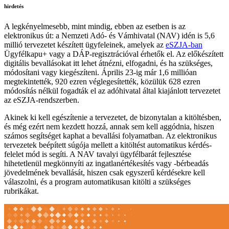
hirdetés
A legkényelmesebb, mint mindig, ebben az esetben is az
elektronikus út: a Nemzeti Adó- és Vámhivatal (NAV) idén is 5,6
millió tervezetet készített ügyfeleinek, amelyek az
eSZJA-ban
Ügyfélkapu+ vagy a DÁP-regisztrációval érhetők el. Az előkészített
digitális bevallásokat itt lehet átnézni, elfogadni, és ha szükséges,
módosítani vagy kiegészíteni. Április 23-ig már 1,6 millióan
megtekintették, 920 ezren véglegesítették, közülük 628 ezren
módosítás nélkül fogadták el az adóhivatal által kiajánlott tervezetet
az eSZJA-rendszerben.
Akinek ki kell egészítenie a tervezetet, de bizonytalan a kitöltésben,
és még ezért nem kezdett hozzá, annak sem kell aggódnia, hiszen
számos segítséget kaphat a bevallási folyamatban. Az elektronikus
tervezetek beépített súgója mellett a kitöltést automatikus kérdés-
felelet mód is segíti. A NAV tavalyi ügyfélbarát fejlesztése
hihetetlenül megkönnyíti az ingatlanértékesítés vagy -bérbeadás
jövedelmének bevallását, hiszen csak egyszerű kérdésekre kell
válaszolni, és a program automatikusan kitölti a szükséges
rubrikákat.