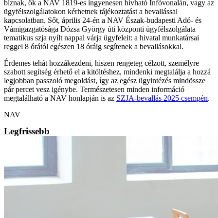
bíznak, ők a NAV 1819-es ingyenesen hívható Infóvonalán, vagy az
ügyfélszolgálatokon kérhetnek tájékoztatást a bevallással
kapcsolatban. Sőt, április 24-én a NAV Észak-budapesti Adó- és
Vámigazgatósága Dózsa György úti központi ügyfélszolgálata
tematikus szja nyílt nappal várja ügyfeleit: a hivatal munkatársai
reggel 8 órától egészen 18 óráig segítenek a bevallásokkal.
Érdemes tehát hozzákezdeni, hiszen rengeteg célzott, személyre
szabott segítség érhető el a kitöltéshez, mindenki megtalálja a hozzá
legjobban passzoló megoldást, így az egész ügyintézés mindössze
pár percet vesz igénybe. Természetesen minden információ
megtalálható a NAV honlapján is az
SZJA-bevallás 2025 csempén
.
NAV
Legfrissebb