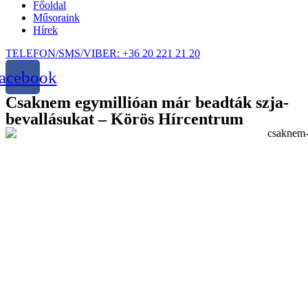
Főoldal
Műsoraink
Hírek
TELEFON/SMS/VIBER: +36 20 221 21 20
acebook
Csaknem egymillióan már beadták szja-
bevallásukat – Körös Hírcentrum