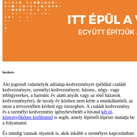
hirdetés
Aki jogosult valamelyik adóalap-kedvezményre (például családi
kedvezményre, személyi kedvezményre, három-, négy- vagy
többgyerekes, a harminc év alatti anyák vagy az első házasok
kedvezményére), de tavaly év közben nem kérte a munkáltatótól, az
most a tervezetében kérheti egy összegben. A családi kedvezmény
és a személyi kedvezmény igénybevételét a hivatal
két új,
képernyőképes kisfilmmel
is segíti, amely lépésről lépésre mutatja be
a folyamatot.
És mindig vannak olyanok is, akik inkább a személyes kapcsolatban