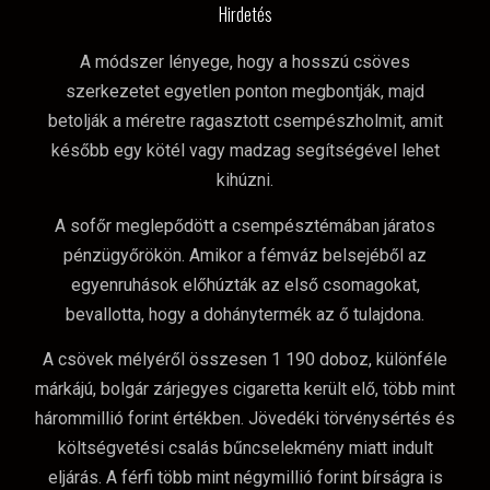
Hirdetés
A módszer lényege, hogy a hosszú csöves
szerkezetet egyetlen ponton megbontják, majd
betolják a méretre ragasztott csempészholmit, amit
később egy kötél vagy madzag segítségével lehet
kihúzni.
A sofőr meglepődött a csempésztémában járatos
pénzügyőrökön. Amikor a fémváz belsejéből az
egyenruhások előhúzták az első csomagokat,
bevallotta, hogy a dohánytermék az ő tulajdona.
A csövek mélyéről összesen 1 190 doboz, különféle
márkájú, bolgár zárjegyes cigaretta került elő, több mint
hárommillió forint értékben. Jövedéki törvénysértés és
költségvetési csalás bűncselekmény miatt indult
eljárás. A férfi több mint négymillió forint bírságra is