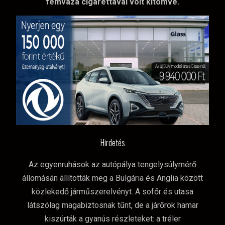
fémváza cigarettával volt kitömve.
Hirdetés
Az egyenruhások az autópálya tengelysúlymérő
állomásán állították meg a Bulgária és Anglia között
közlekedő járműszerelvényt. A sofőr és utasa
látszólag magabiztosnak tűnt, de a járőrök hamar
kiszúrták a gyanús részleteket: a tréler