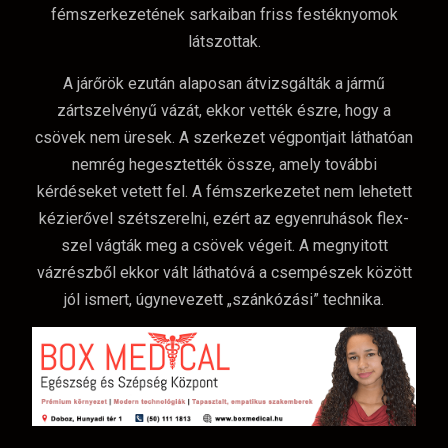
fémszerkezetének sarkaiban friss festéknyomok
látszottak.
A járőrök ezután alaposan átvizsgálták a jármű
zártszelvényű vázát, ekkor vették észre, hogy a
csövek nem üresek. A szerkezet végpontjait láthatóan
nemrég hegesztették össze, amely további
kérdéseket vetett fel. A fémszerkezetet nem lehetett
kézierővel szétszerelni, ezért az egyenruhások flex-
szel vágták meg a csövek végeit. A megnyitott
vázrészből ekkor vált láthatóvá a csempészek között
jól ismert, úgynevezett „szánkózási” technika.