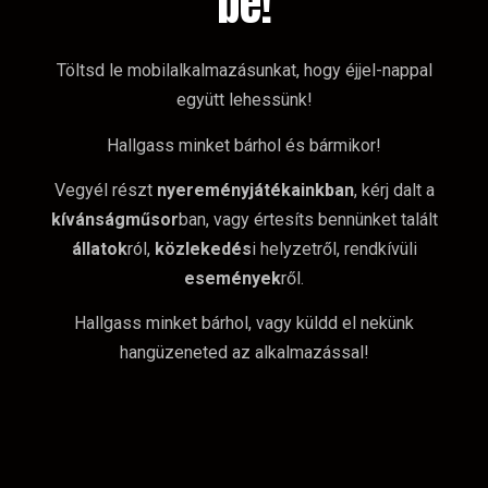
be!
Töltsd le mobilalkalmazásunkat, hogy éjjel-nappal
együtt lehessünk!
Hallgass minket bárhol és bármikor!
Vegyél részt
nyereményjátékainkban
, kérj dalt a
kívánságműsor
ban, vagy értesíts bennünket talált
állatok
ról,
közlekedés
i helyzetről, rendkívüli
események
ről.
Hallgass minket bárhol, vagy küldd el nekünk
hangüzeneted az alkalmazással!