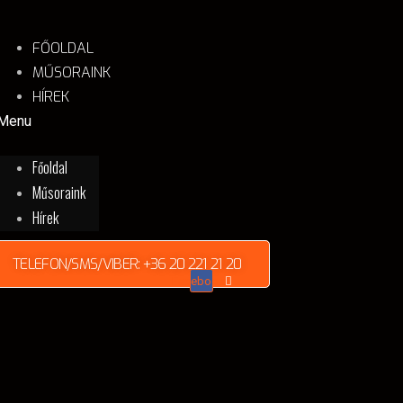
tartalomhoz
FŐOLDAL
MŰSORAINK
HÍREK
Menu
Főoldal
Műsoraink
Hírek
TELEFON/SMS/VIBER: +36 20 221 21 20
Facebook