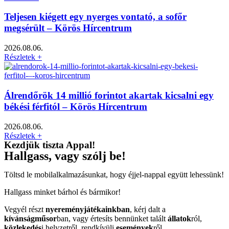
Teljesen kiégett egy nyerges vontató, a sofőr
megsérült – Körös Hírcentrum
2026.08.06.
Részletek +
Álrendőrök 14 millió forintot akartak kicsalni egy
békési férfitól – Körös Hírcentrum
2026.08.06.
Részletek +
Kezdjük tiszta Appal!
Hallgass, vagy szólj be!
Töltsd le mobilalkalmazásunkat, hogy éjjel-nappal együtt lehessünk!
Hallgass minket bárhol és bármikor!
Vegyél részt
nyereményjátékainkban
, kérj dalt a
kívánságműsor
ban, vagy értesíts bennünket talált
állatok
ról,
közlekedés
i helyzetről, rendkívüli
események
ről.