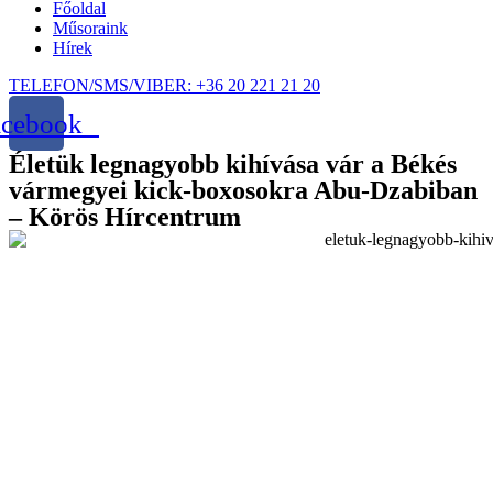
Főoldal
Műsoraink
Hírek
TELEFON/SMS/VIBER: +36 20 221 21 20
acebook
Életük legnagyobb kihívása vár a Békés
vármegyei kick-boxosokra Abu-Dzabiban
– Körös Hírcentrum