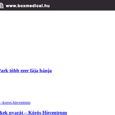
Park több ezer fája bánja
erekek nyarát – Körös Hírcentrum