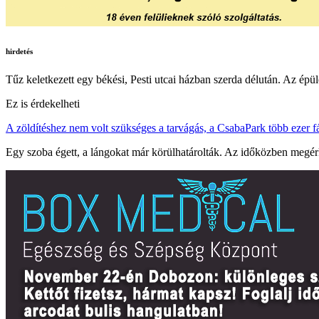
hirdetés
Tűz keletkezett egy békési, Pesti utcai házban szerda délután. Az ép
Ez is érdekelheti
A zöldítéshez nem volt szükséges a tarvágás, a CsabaPark több ezer f
Egy szoba égett, a lángokat már körülhatárolták. Az időközben megérkez