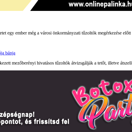
ületet egy ember még a városi önkormányzati tűzoltók megérkezése előtt 
ája bánja
ett mezőberényi hivatásos tűzoltók átvizsgálják a tetőt, illetve átszellő