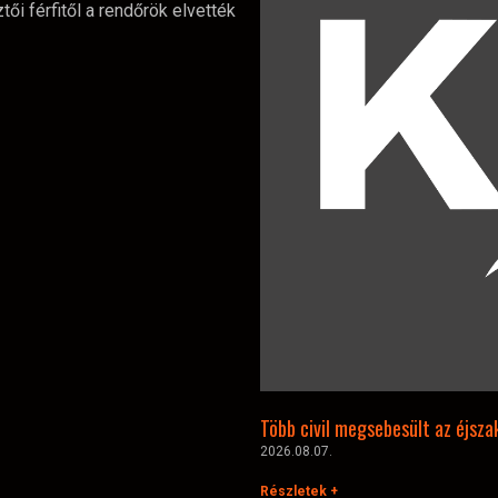
tői férfitől a rendőrök elvették
Több civil megsebesült az éjsz
2026.08.07.
Részletek +