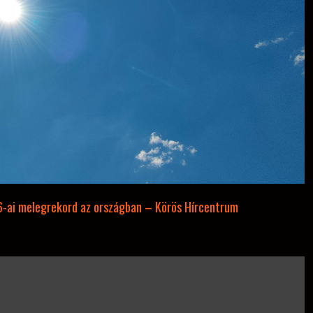
6-ai melegrekord az országban – Körös Hírcentrum