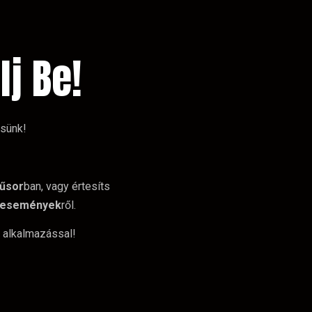
lj Be!
ssünk!
űsor
ban, vagy értesíts
események
ről.
 alkalmazással!