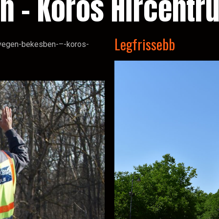
n – Körös Hírcentr
Legfrissebb