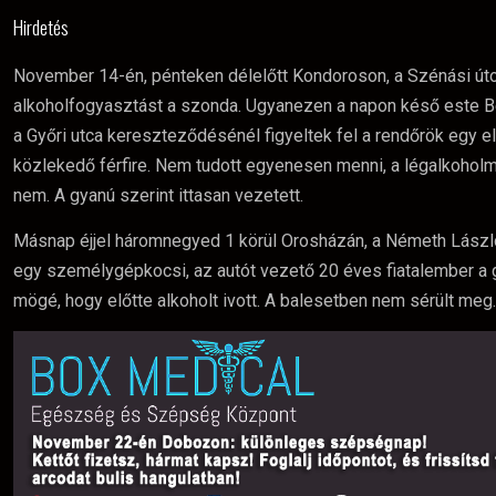
Hirdetés
November 14-én, pénteken délelőtt Kondoroson, a Szénási úton
alkoholfogyasztást a szonda. Ugyanezen a napon késő este B
a Győri utca kereszteződésénél figyeltek fel a rendőrök egy e
közlekedő férfire. Nem tudott egyenesen menni, a légalkoholmé
nem. A gyanú szerint ittasan vezetett.
Másnap éjjel háromnegyed 1 körül Orosházán, a Németh László
egy személygépkocsi, az autót vezető 20 éves fiatalember a g
mögé, hogy előtte alkoholt ivott. A balesetben nem sérült meg.