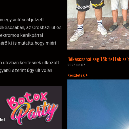
 egy autósnál jelzett
ékéscsabán, az Orosházi út és
lektromos kerékpárral
rő ki is mutatta, hogy miért
Békéscsabai segítők tették szí
 utcában kerítésnek ütközött
2026.08.07.
yanú szerint úgy ült volán
Részletek +