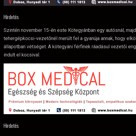
Hirdetés
Szintén november 15-én este Kötegyánban egy autósnál, maj
tehergépkocsi-vezetőnél merült fel a gyanúja annak, hogy elkö
állapotban vétséget. A kötegyáni férfinek ráadásul vezetői en
indult el kocsival.
Hirdetés