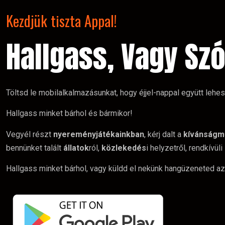
Kezdjük tiszta Appal!
Hallgass, Vagy Szó
Töltsd le mobilalkalmazásunkat, hogy éjjel-nappal együtt lehe
Hallgass minket bárhol és bármikor!
Vegyél részt
nyereményjátékainkban
, kérj dalt a
kívánságm
bennünket talált
állatok
ról,
közlekedés
i helyzetről, rendkívüli
Hallgass minket bárhol, vagy küldd el nekünk hangüzeneted az