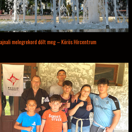
ajnali melegrekord dőlt meg – Körös Hírcentrum