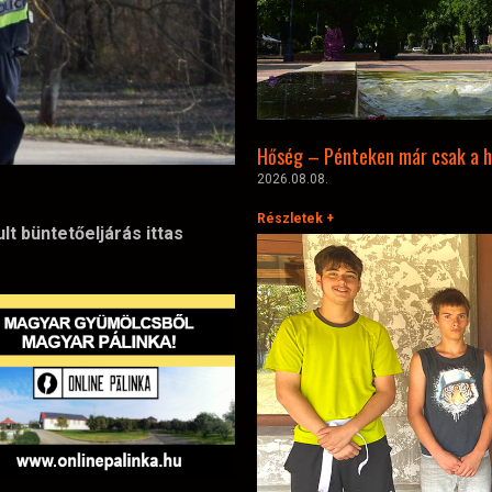
Hőség – Pénteken már csak a h
2026.08.08.
Részletek +
t büntetőeljárás ittas