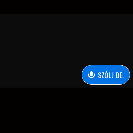
Találj meg :
SZÓLJ BE!
t a Médiatanács a Médiatanács Támogatási Program keretében
támogatja