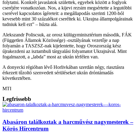
folytatni. Konkrét javaslatok születtek, egyebek között a foglyok
cseréjére vonatkozóan. Nos, a kijevi rezsim megsértette a legutóbbi
cserével kapcsolatos ígéreteit: a megállapodás szerinti 1200-ból
kevesebb mint 30 százalékot cseréltek ki. Ukrajna állampolgárainak
tudniuk kell ezt” – húzta alá.
Alekszandr Poliscsuk, az orosz külügyminisztérium második, FÁK
(Független Államok Közössége) -osztályának vezetője a nap
folyamán a TASZSZ-nak kijelentette, hogy Oroszország kész
újrakezdeni az isztambuli tárgyalási folyamatot Ukrajnával. Mint
fogalmazott, a „labda” most az ukrán térfélen van.
A donyecki régióban lévő Horlivkában szerdán négy, riasztásra
érkezett tűzoltó szenvedett sérüléseket ukrán dróntámadás
következtében.
MTI
Legfrissebb
Abasáron találkoztak a harcművész nagymesterek –
Körös Hírcentrum