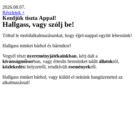
2026.08.07.
Részletek +
Kezdjük tiszta Appal!
Hallgass, vagy szólj be!
Töltsd le mobilalkalmazásunkat, hogy éjjel-nappal együtt lehessünk!
Hallgass minket bárhol és bármikor!
Vegyél részt
nyereményjátékainkban
, kérj dalt a
kívánságműsor
ban, vagy értesíts bennünket talált
állatok
ról,
közlekedés
i helyzetről, rendkívüli
események
ről.
Hallgass minket bárhol, vagy küldd el nekünk hangüzeneted az
alkalmazással!