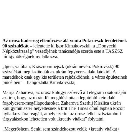
Az orosz hadsereg ellenőrzése alá vonta Pokrovszk területének
90 százalékát
– jelentette ki Igor Kimakovszkij, a „Donyecki
Népköztársaság” vezetőjének tanácsadója szerda este a TASZSZ
hírügynökségnek nyilatkozva.
„Igen, valóban, Krasznoarmejszk (ukrán nevén: Pokrovszk) 90
százalékát megtisztították az ukrán fegyveres alakulatoktól. A
maradékok csak egy kis területen rejtőzködnek, a város épületeinek
pincéiben” – hangoztatta Kimakovszkij.
Marija Zaharova, az orosz külügyi szóvivő a Telegram-csatornáján
azt írta, hogy az ukrán fél meghiúsította a legutóbbi kétoldalú
fogolycsere-megállapodásokat. Zaharova Szerhij Kiszlica ukrán
külügyminiszter-helyettesnek a brit The Times című lapban közölt
nyilatkozatára reagált, amely szerint az orosz féllel az isztambuli
tárgyalásokon lehetetlen volt „kreatív vitákat” folytatni.
„Megerősítem. Senki sem szándékozott velük +kreatív vitákat+