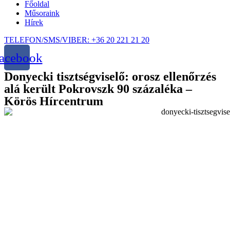
Főoldal
Műsoraink
Hírek
TELEFON/SMS/VIBER: +36 20 221 21 20
acebook
Donyecki tisztségviselő: orosz ellenőrzés
alá került Pokrovszk 90 százaléka –
Körös Hírcentrum