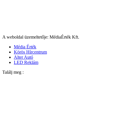
A weboldal üzemeltetője: MédiaÉrték Kft.
Média Érték
Körös Hírcentrum
Alter Autó
LED Reklám
Találj meg :