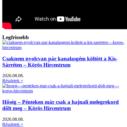
Legfrissebb
Csaknem nyolcvan pár kanalasgém költött a Kis-
Sárréten – Körös Hírcentrum
2026.08.08.
Részletek +
Hőség – Pénteken már csak a hajnali melegrekord
dőlt meg – Körös Hírcentrum
2026.08.08.
Részletek +