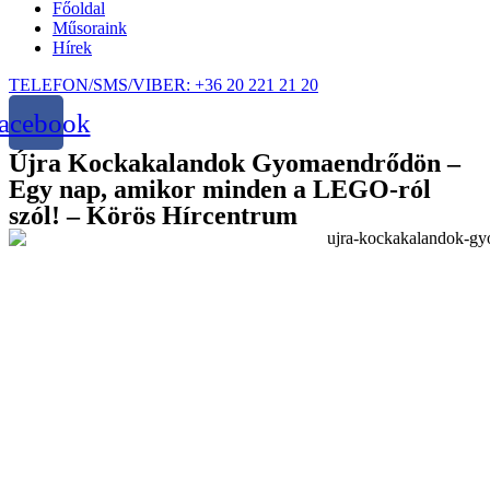
Főoldal
Műsoraink
Hírek
TELEFON/SMS/VIBER: +36 20 221 21 20
acebook
Újra Kockakalandok Gyomaendrődön –
Egy nap, amikor minden a LEGO-ról
szól! – Körös Hírcentrum