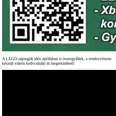
A LEGO-rajongók idén áprilisban is összegyűltek, a rendezvényen
készült videós kedvcsináló itt megtekinthető: