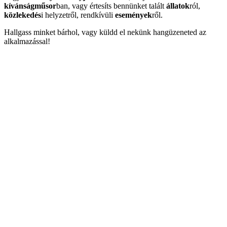
kívánságműsor
ban, vagy értesíts bennünket talált
állatok
ról,
közlekedés
i helyzetről, rendkívüli
események
ről.
Hallgass minket bárhol, vagy küldd el nekünk hangüzeneted az
alkalmazással!