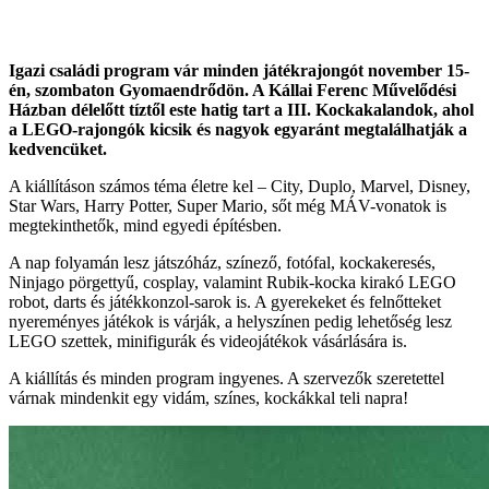
Igazi családi program vár minden játékrajongót november 15-
én, szombaton Gyomaendrődön. A Kállai Ferenc Művelődési
Házban délelőtt tíztől este hatig tart a III. Kockakalandok, ahol
a LEGO-rajongók kicsik és nagyok egyaránt megtalálhatják a
kedvencüket.
A kiállításon számos téma életre kel – City, Duplo, Marvel, Disney,
Star Wars, Harry Potter, Super Mario, sőt még MÁV-vonatok is
megtekinthetők, mind egyedi építésben.
A nap folyamán lesz játszóház, színező, fotófal, kockakeresés,
Ninjago pörgettyű, cosplay, valamint Rubik-kocka kirakó LEGO
robot, darts és játékkonzol-sarok is. A gyerekeket és felnőtteket
nyereményes játékok is várják, a helyszínen pedig lehetőség lesz
LEGO szettek, minifigurák és videojátékok vásárlására is.
A kiállítás és minden program ingyenes. A szervezők szeretettel
várnak mindenkit egy vidám, színes, kockákkal teli napra!