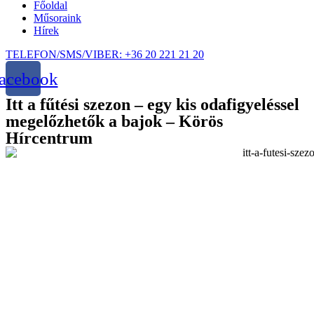
Főoldal
Műsoraink
Hírek
TELEFON/SMS/VIBER: +36 20 221 21 20
acebook
Itt a fűtési szezon – egy kis odafigyeléssel
megelőzhetők a bajok – Körös
Hírcentrum