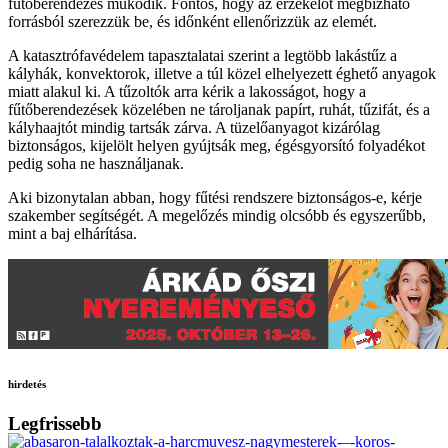
fűtőberendezés működik. Fontos, hogy az érzékelőt megbízható
forrásból szerezzük be, és időnként ellenőrizzük az elemét.
A katasztrófavédelem tapasztalatai szerint a legtöbb lakástűz a
kályhák, konvektorok, illetve a túl közel elhelyezett éghető anyagok
miatt alakul ki. A tűzoltók arra kérik a lakosságot, hogy a
fűtőberendezések közelében ne tároljanak papírt, ruhát, tűzifát, és a
kályhaajtót mindig tartsák zárva. A tüzelőanyagot kizárólag
biztonságos, kijelölt helyen gyújtsák meg, égésgyorsító folyadékot
pedig soha ne használjanak.
Aki bizonytalan abban, hogy fűtési rendszere biztonságos-e, kérje
szakember segítségét. A megelőzés mindig olcsóbb és egyszerűbb,
mint a baj elhárítása.
hirdetés
Legfrissebb