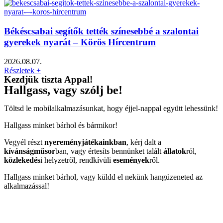
Békéscsabai segítők tették színesebbé a szalontai
gyerekek nyarát – Körös Hírcentrum
2026.08.07.
Részletek +
Kezdjük tiszta Appal!
Hallgass, vagy szólj be!
Töltsd le mobilalkalmazásunkat, hogy éjjel-nappal együtt lehessünk!
Hallgass minket bárhol és bármikor!
Vegyél részt
nyereményjátékainkban
, kérj dalt a
kívánságműsor
ban, vagy értesíts bennünket talált
állatok
ról,
közlekedés
i helyzetről, rendkívüli
események
ről.
Hallgass minket bárhol, vagy küldd el nekünk hangüzeneted az
alkalmazással!