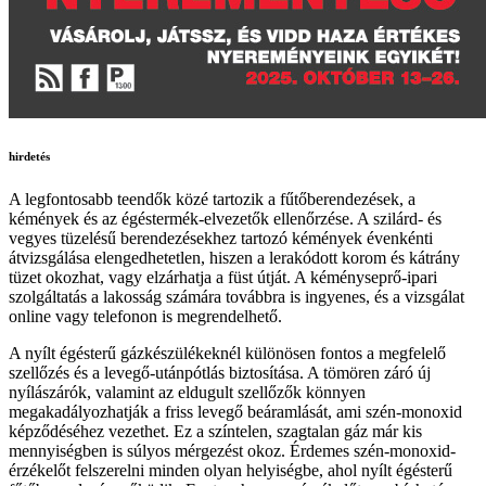
hirdetés
A legfontosabb teendők közé tartozik a fűtőberendezések, a
kémények és az égéstermék-elvezetők ellenőrzése. A szilárd- és
vegyes tüzelésű berendezésekhez tartozó kémények évenkénti
átvizsgálása elengedhetetlen, hiszen a lerakódott korom és kátrány
tüzet okozhat, vagy elzárhatja a füst útját. A kéményseprő-ipari
szolgáltatás a lakosság számára továbbra is ingyenes, és a vizsgálat
online vagy telefonon is megrendelhető.
A nyílt égésterű gázkészülékeknél különösen fontos a megfelelő
szellőzés és a levegő-utánpótlás biztosítása. A tömören záró új
nyílászárók, valamint az eldugult szellőzők könnyen
megakadályozhatják a friss levegő beáramlását, ami szén-monoxid
képződéséhez vezethet. Ez a színtelen, szagtalan gáz már kis
mennyiségben is súlyos mérgezést okoz. Érdemes szén-monoxid-
érzékelőt felszerelni minden olyan helyiségbe, ahol nyílt égésterű