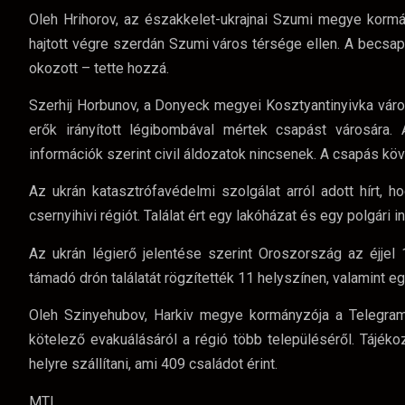
Oleh Hrihorov, az északkelet-ukrajnai Szumi megye kormá
hajtott végre szerdán Szumi város térsége ellen. A becs
okozott – tette hozzá.
Szerhij Horbunov, a Donyeck megyei Kosztyantinyivka vár
erők irányított légibombával mértek csapást városára.
információk szerint civil áldozatok nincsenek. A csapás kö
Az ukrán katasztrófavédelmi szolgálat arról adott hírt, 
csernyihivi régiót. Találat ért egy lakóházat és egy polgári 
Az ukrán légierő jelentése szerint Oroszország az éjjel
támadó drón találatát rögzítették 11 helyszínen, valamint eg
Oleh Szinyehubov, Harkiv megye kormányzója a Telegra
kötelező evakuálásáról a régió több településéről. Tájék
helyre szállítani, ami 409 családot érint.
MTI