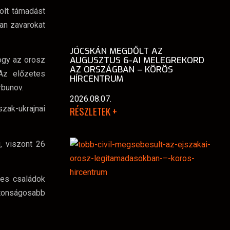
olt támadást
an zavarokat
JÓCSKÁN MEGDŐLT AZ
AUGUSZTUS 6-AI MELEGREKORD
ogy az orosz
AZ ORSZÁGBAN – KÖRÖS
„Az előzetes
HÍRCENTRUM
rbunov.
2026.08.07.
RÉSZLETEK +
zak-ukrajnai
, viszont 26
kes családok
ztonságosabb