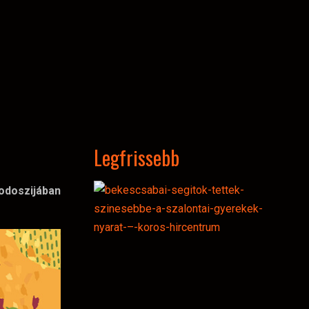
Legfrissebb
eodoszijában