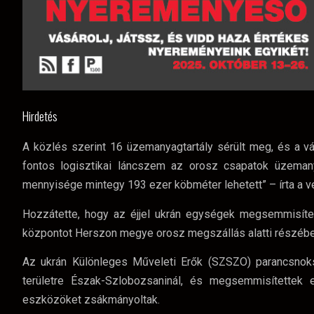
Hirdetés
A közlés szerint 16 üzemanyagtartály sérült meg, és a váll
fontos logisztikai láncszem az orosz csapatok üzemanya
mennyisége mintegy 193 ezer köbméter lehetett” – írta a v
Hozzátette, hogy az éjjel ukrán egységek megsemmisített
központot Herszon megye orosz megszállás alatti részében
Az ukrán Különleges Műveleti Erők (SZSZO) parancsnoksá
területre Észak-Szlobozsaninál, és megsemmisítettek
eszközöket zsákmányoltak.