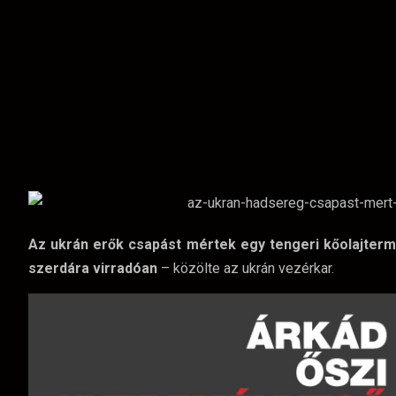
Az ukrán erők csapást mértek egy tengeri kőolajtermi
szerdára virradóan
– közölte az ukrán vezérkar.