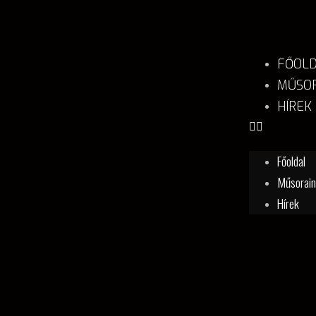
FŐOL
MŰSOR
HÍREK
Főoldal
Műsorai
Hírek