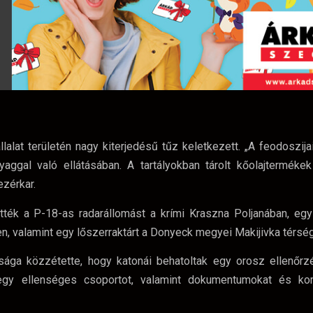
alat területén nagy kiterjedésű tűz keletkezett. „A feodoszijai
ggal való ellátásában. A tartályokban tárolt kőolajtermékek
ezérkar.
ék a P-18-as radarállomást a krími Kraszna Poljanában, egy 
, valamint egy lőszerraktárt a Donyeck megyei Makijivka térsé
ga közzétette, hogy katonái behatoltak egy orosz ellenőrzé
 egy ellenséges csoportot, valamint dokumentumokat és ko