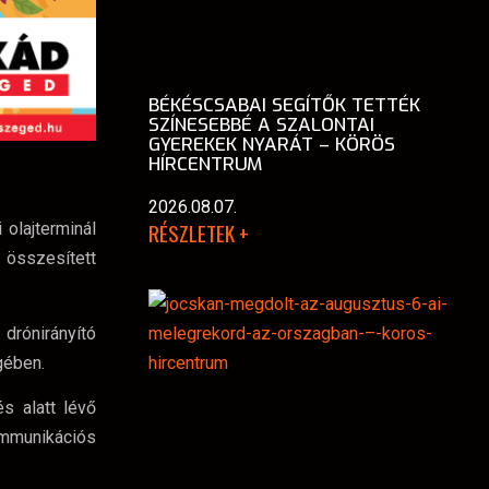
BÉKÉSCSABAI SEGÍTŐK TETTÉK
SZÍNESEBBÉ A SZALONTAI
GYEREKEK NYARÁT – KÖRÖS
HÍRCENTRUM
2026.08.07.
RÉSZLETEK +
 olajterminál
 összesített
drónirányító
gében.
s alatt lévő
mmunikációs