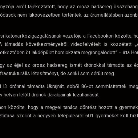
nyzója arról tájékoztatott, hogy az orosz hadsereg összehang
apódások nem lakóövezetben történtek, az áramellátásban azonb
osi katonai közigazgatásának vezetője a Facebookon közölte, h
 A támadás következményeiről videofelvételt is közzétett. 
vetkeztében öt lakóépület homlokzata megrongálódott” – írta Ho
hogy az éjjel az orosz hadsereg ismét drónokkal támadta az és
infrastrukturális létesítményt, de senki sem sérült meg.
 113 drónnal támadta Ukrajnát, ebből 86-ot semmisítettek meg
y helyen lelőtt drónok darabjainak lezuhanását.
mon közölte, hogy a megyei tanács döntést hozott a gyerme
oztatása szerint a negyven településről 601 gyermeket kell bi