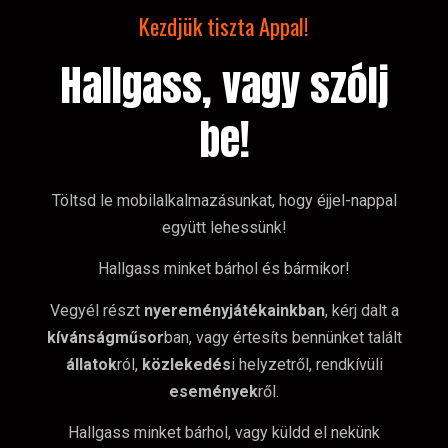
Kezdjük tiszta Appal!
Hallgass, vagy szólj
be!
Töltsd le mobilalkalmazásunkat, hogy éjjel-nappal
együtt lehessünk!
Hallgass minket bárhol és bármikor!
Vegyél részt
nyereményjátékainkban
, kérj dalt a
kívánságműsor
ban, vagy értesíts bennünket talált
állatok
ról,
közlekedés
i helyzetről, rendkívüli
események
ről.
Hallgass minket bárhol, vagy küldd el nekünk