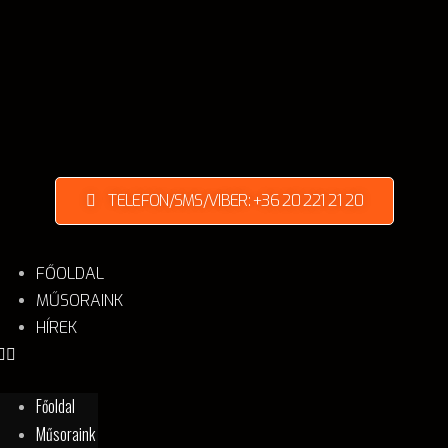
TELEFON/SMS/VIBER: +36 20 221 21 20
FŐOLDAL
MŰSORAINK
HÍREK
Főoldal
Műsoraink