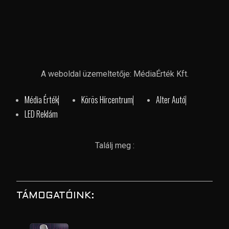
A weboldal üzemeltetője: MédiaÉrték Kft.
Média Érték
Körös Hírcentrum
Alter Autó
LED Reklám
Találj meg :
TÁMOGATÓINK: