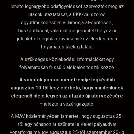
lehető legnagyobb odafigyeléssel szervezték meg az
utasok utaztatását, a BKK-val szoros
együttműködésben villamosjárat-sűrítéssel,
buszpótlással, valamint megerősített helyszíni
jelenléttel segítik a zavartalan közlekedést és a
folyamatos tájékoztatást.
A szükséges közlekedési információkat egy
folyamatosan frissülő aloldalon teszik közzé.
A vonatok pontos menetrendje legkésőbb
augusztus 10-től lesz elérhető, hogy mindenkinek
elegendő ideje legyen az utazás újratervezésére
– jelezte a vezérigazgató.
A MÁV közleményében ismerteti, hogy augusztus 25-
től egy hónapon át szünetel a Keleti pályaudvar
vonatforgalma, így augusztus 25-től szeptember 20-ig