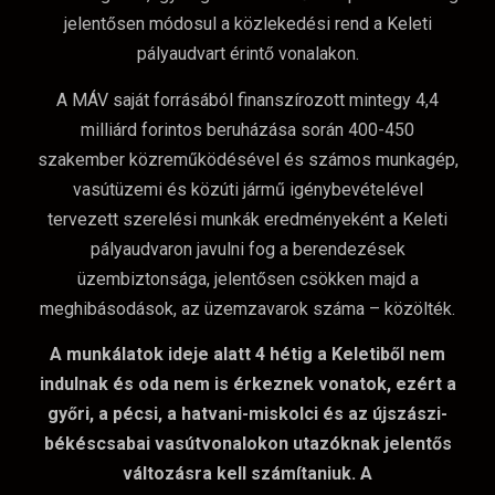
jelentősen módosul a közlekedési rend a Keleti
pályaudvart érintő vonalakon.
A MÁV saját forrásából finanszírozott mintegy 4,4
milliárd forintos beruházása során 400-450
szakember közreműködésével és számos munkagép,
vasútüzemi és közúti jármű igénybevételével
tervezett szerelési munkák eredményeként a Keleti
pályaudvaron javulni fog a berendezések
üzembiztonsága, jelentősen csökken majd a
meghibásodások, az üzemzavarok száma – közölték.
A munkálatok ideje alatt 4 hétig a Keletiből nem
indulnak és oda nem is érkeznek vonatok, ezért a
győri, a pécsi, a hatvani-miskolci és az újszászi-
békéscsabai vasútvonalokon utazóknak jelentős
változásra kell számítaniuk. A