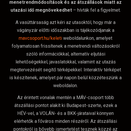
menetrendmódosítások és az átszállások miatt az
utazási idő megnövekedhet
– hívták fel a figyelmet.
A vasúttársaság azt kéri az utasoktól, hogy már a
vágányzár előtti időszakban is tájékozódjanak a
mavcsoport.hu/keleti
weboldalunkon, amelyet
folyamatosan frissítenek a menetrendi változásokról
szóló információkkal, alternatív eljutási
lehetőségekkel, javaslatokkal, valamint az utazás
megtervezését segítő térképekkel. Interaktív térképet
is készítenek, amelyet pár napon belül közzéteszünk a
weboldalon.
Az érintett vonalak mentén a MÁV-csoport több
átszállási pontot alakít ki Budapest-szerte, ezek a
HÉV-vel, a VOLÁN- és a BKK-járataival könnyen
elérhetők a főváros minden részéről. Az átszállási
pontokról is bővebb ismertetést tesznek közzé az