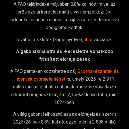
A FAO tejárindexe májusban 0,8%-kal nőtt, mivel az
erős ázsiai kereslet miatt a vaj nemzetközi ára
történelmi csúcson maradt, a sajt és a teljes tejpor árak
pedig emelkedtek.
További részletek (angol nyelven)
itt
olvashatók..
A gabonakínálatra és -keresletre vonatkozó
frissített előrejelzések
A FAO pénteken közzétette az új
Gabonakészletek és
-igények gyorsjelentését
is, amely 2025-re 2 911
millió tonnás globális gabonatermelésre vonatkozó
rekordot prognosztizál, ami 2,1%-kal lenne több, mint
2024-ben.
A világ gabonafelhasználása az előrejelzés szerint
2025/26-ban 0,8%-kal nő, ezzel eléri a 2 898 millió