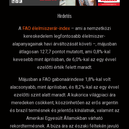
Hirdetés
A
FAO élelmiszerár-index
– ami a nemzetközi
kereskedelem legfontosabb élelmiszer-
alapanyagainak havi árváltozását követi –, májusban
átlagosan 127,7 pontot mutatott, ami 0,8%-kal
kevesebb mint áprilisban, de 6,0%-kal az egy évvel
ezelőtti érték felett maradt.
Májusban a FAO gabonaárindexe 1,8%-kal volt
alacsonyabb, mint áprilisban, és 8,2%-kal az egy évvel
ezelőtti szint alatt maradt. A kukorica világpiaci ára
meredeken csökkent, köszönhetően az erős argentin
és brazil termésnek és jelentős kínálatnak, valamint az
Amerikai Egyesült Államokban várható
rekordtermésnek. A búza ára az északi féltekén javuló