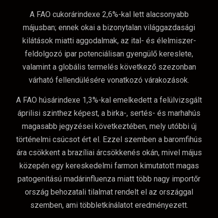
A FAO cukorárindexe 2,6%-kal lett alacsonyabb
májusban; ennek okai a bizonytalan világgazdasági
kilátások miatti aggodalmak, az ital- és élelmiszer-
feldolgozó ipar potenciálisan gyengülő kereslete,
valamint a globális termelés következő szezonban
várható fellendülésére vonatkozó várakozások.
A FAO húsárindexe 1,3%-kal emelkedett a felülvizsgált
áprilisi szinthez képest, a birka-, sertés- és marhahús
magasabb jegyzései következtében, mely utóbbi új
történelmi csúcsot ért el. Ezzel szemben a baromfihús
ára csökkent a brazíliai árcsökkenés okán, mivel május
közepén egy kereskedelmi farmon kimutatott magas
patogenitású madárinfluenza miatt több nagy importőr
ország behozatali tilalmat rendelt el az országgal
szemben, ami többletkínálatot eredményezett.