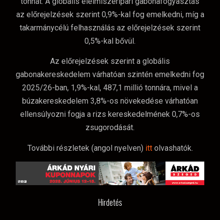
tonnát. A globális élelmiszeripari gabonafogyasztás
az előrejelzések szerint 0,9%-kal fog emelkedni, míg a
takarmánycélú felhasználás az előrejelzések szerint
0,5%-kal bővül.
Az előrejelzések szerint a globális
gabonakereskedelem várhatóan szintén emelkedni fog
2025/26-ban, 1,9%-kal, 487,1 millió tonnára, mivel a
búzakereskedelem 3,8%-os növekedése várhatóan
ellensúlyozni fogja a rizs kereskedelmének 0,7%-os
zsugorodását.
További részletek (angol nyelven)
itt
olvashatók.
Hirdetés