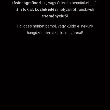
kívánságműsor
ban, vagy értesíts bennünket talált
állatok
ról,
közlekedés
i helyzetről, rendkívüli
események
ről.
Hallgass minket bárhol, vagy küldd el nekünk
hangüzeneted az alkalmazással!