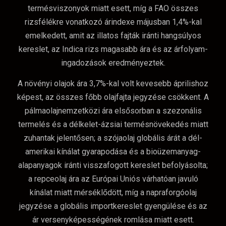
termésviszonyok miatt esett, míg a FAO összes
rizsfélékre vonatkozó árindexe májusban 1,4%-kal
emelkedett, amit az illatos fajták iránti hangsúlyos
kereslet, az Indica rizs magasabb ára és az árfolyam-
ingadozások eredményeztek.
A növényi olajok ára 3,7%-kal volt kevesebb áprilishoz
képest, az összes főbb olajfajta jegyzése csökkent. A
pálmaolajnemzetközi ára elsősorban a szezonális
termelés és a délkelet-ázsiai termésnövekedés miatt
zuhantak jelentősen; a szójaolaj globális árát a dél-
amerikai kínálat gyarapodása és a bioüzemanyag-
alapanyagok iránti visszafogott kereslet befolyásolta;
a repceolaj ára az Európai Uniós várhatóan javuló
kínálat miatt mérséklődött, míg a napraforgóolaj
jegyzése a globális importkereslet gyengülése és az
ár versenyképességének romlása miatt esett.