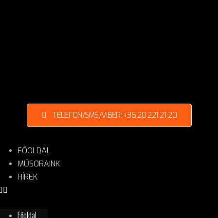
TELEFON/SMS/VIBER: +36 20 221 21 20
FŐOLDAL
MŰSORAINK
HÍREK
Főoldal