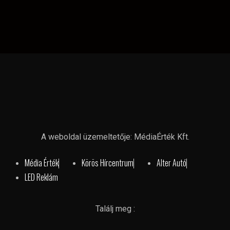
A weboldal üzemeltetője: MédiaÉrték Kft.
Média Érték
Körös Hírcentrum
Alter Autó
LED Reklám
Találj meg :