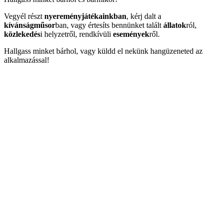
Vegyél részt
nyereményjátékainkban
, kérj dalt a
kívánságműsor
ban, vagy értesíts bennünket talált
állatok
ról,
közlekedés
i helyzetről, rendkívüli
események
ről.
Hallgass minket bárhol, vagy küldd el nekünk hangüzeneted az
alkalmazással!