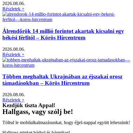
2026.08.06.
Részletek +
Álrendőrök 14 millió forintot akartak kicsalni egy
békési férfitól – Körös Hírcentrum
2026.08.06.
Részletek +
Többen meghaltak Ukrajnában az éjszakai orosz
támadásokban – Körös Hírcentrum
2026.08.06.
Részletek +
Kezdjük tiszta Appal!
Hallgass, vagy szólj be!
Töltsd le mobilalkalmazásunkat, hogy éjjel-nappal együtt lehessünk!
Hallgass minket bárhol és bármikor!