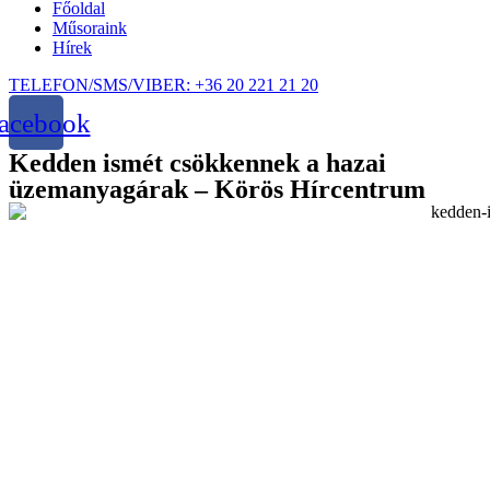
Főoldal
Műsoraink
Hírek
TELEFON/SMS/VIBER: +36 20 221 21 20
acebook
Kedden ismét csökkennek a hazai
üzemanyagárak – Körös Hírcentrum