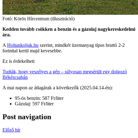
Fotó: Körös Hírcentrum (illusztráció)
Kedden tovább csökken a benzin és a gázolaj nagykereskedelmi
ára.
A
Holtankoljak.hu
szerint, mindkét üzemanyag típus bruttó 2-2
forinttal kerül majd kevesebbe.
Ez is érdekelheti
Tudták, hogy veszélyes a gép – súlyosan megsérült egy dolgozó
Békéscsabán
A mai napon az átlagárak a következők (2025.04.14-én):
95-ös benzin: 587 Ft/liter
Gázolaj: 597 Ft/liter
Post navigation
Előző hír