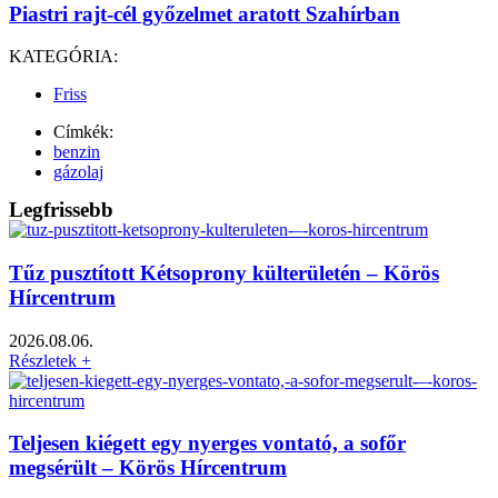
Piastri rajt-cél győzelmet aratott Szahírban
KATEGÓRIA:
Friss
Címkék:
benzin
gázolaj
Legfrissebb
Tűz pusztított Kétsoprony külterületén – Körös
Hírcentrum
2026.08.06.
Részletek +
Teljesen kiégett egy nyerges vontató, a sofőr
megsérült – Körös Hírcentrum