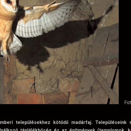
Fo
beri településekhez kötődő madárfaj. Településeink 
kínálkozó táplálékbőség és az építmények (templomok, k