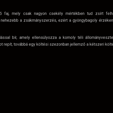
 faj, mely csak nagyon csekély mértékben tud zsírt felha
an nehezebb a zsákmányszerzés, ezért a gyöngybagoly érzéken
sal bír, amely ellensúlyozza a komoly téli állományveszte
ot repít, továbbá egy költési szezonban jellemző a kétszeri köl