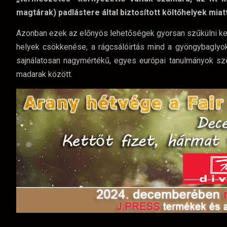
magtárak) padlástere által biztosított költőhelyek miatt
Azonban ezek az előnyös lehetőségek gyorsan szűkülni kez
helyek csökkenése, a rágcsálóirtás mind a gyöngybaglyo
sajnálatosan nagymértékű, egyes európai tanulmányok sze
madarak között.