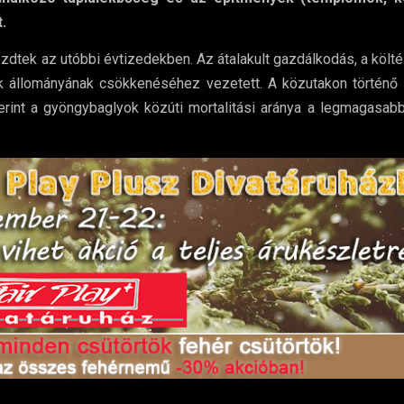
.
dtek az utóbbi évtizedekben. Az átalakult gazdálkodás, a költ
k állományának csökkenéséhez vezetett. A közutakon történő 
rint a gyöngybaglyok közúti mortalitási aránya a legmagasab