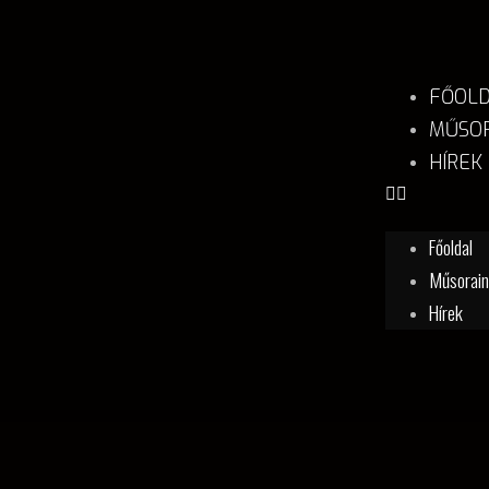
FŐOL
MŰSOR
HÍREK
Főoldal
Műsorai
Hírek