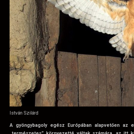
István Szilárd
A gyöngybagoly egész Európában alapvetően az em
„természetes” környezetté váltak számára, az itt 