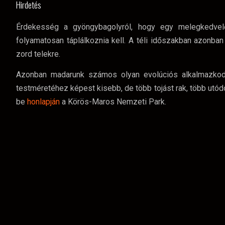
Hirdetés
Érdekesség a gyöngybagolyról, hogy egy melegkedvelő
folyamatosan táplálkoznia kell. A téli időszakban azonb
zord telekre.
Azonban madarunk számos olyan evolúciós alkalmazkodás
testméretéhez képest kisebb, de több tojást rak, több utód
be
honlapján
a Körös-Maros Nemzeti Park.