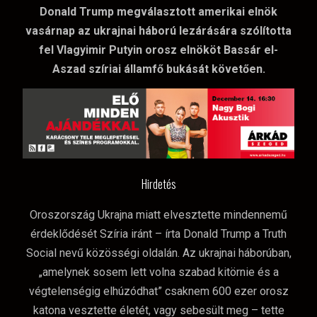
Donald Trump megválasztott amerikai elnök
vasárnap az ukrajnai háború lezárására szólította
fel Vlagyimir Putyin orosz elnököt Bassár el-
Aszad szíriai államfő bukását követően.
Hirdetés
Oroszország Ukrajna miatt elvesztette mindennemű
érdeklődését Szíria iránt – írta Donald Trump a Truth
Social nevű közösségi oldalán. Az ukrajnai háborúban,
„amelynek sosem lett volna szabad kitörnie és a
végtelenségig elhúzódhat” csaknem 600 ezer orosz
katona vesztette életét, vagy sebesült meg – tette