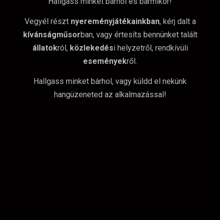
Hallgass minket bárhol és bármikor!
Vegyél részt
nyereményjátékainkban
, kérj dalt a
kívánságműsor
ban, vagy értesíts bennünket talált
állatok
ról,
közlekedés
i helyzetről, rendkívüli
események
ről.
Hallgass minket bárhol, vagy küldd el nekünk
hangüzeneted az alkalmazással!