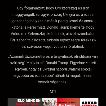
Úgy fogalmazott, hogy Oroszország és Irán
meggyengült, az egyik ország Ukrajna és a rossz
gazdasági helyzet, a másik pedig Izrael és annak
katonai sikerei miatt. Donald Trump kiemelte, hogy
Volodimir Zelenszkij ukrán elnök, akivel szombaton
Párizsban találkozott, szintén egyezségre törekszik
és szívesen véget vetne az őrületnek.
„Azonnali tűzszünetre és a tárgyalások elindítsára van
szükség” – húzta alá Donald Trump. Figyelmeztetett
egyben, hogy az ukrajnai háború „valami sokkal
nagyobbá és rosszabbá” nőheti ki magát, ha nem
vetnek véget neki.
MTI