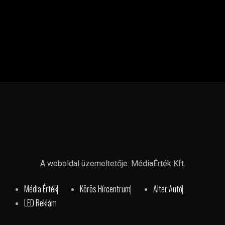
A weboldal üzemeltetője: MédiaÉrték Kft.
Média Érték
Körös Hírcentrum
Alter Autó
LED Reklám