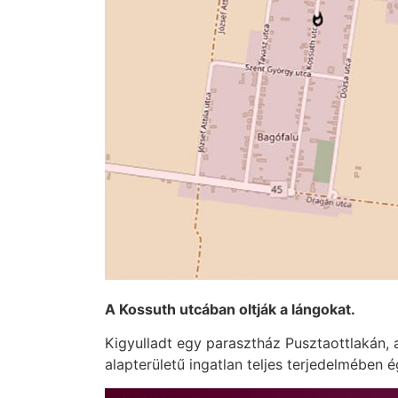
A Kossuth utcában oltják a lángokat.
Kigyulladt egy parasztház Pusztaottlakán, 
alapterületű ingatlan teljes terjedelmében é