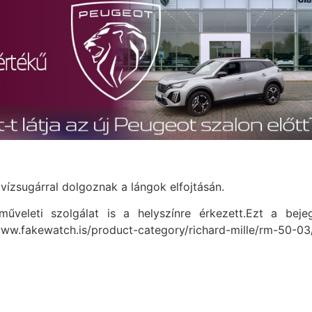
ízsugárral dolgoznak a lángok elfojtásán.
űveleti szolgálat is a helyszínre érkezett.Ezt a beje
/www.fakewatch.is/product-category/richard-mille/rm-50-03