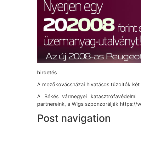
hirdetés
A mezőkovácsházai hivatásos tűzoltók két v
A Békés vármegyei katasztrófavédelmi m
partnereink, a Wigs szponzorálják https:/
Post navigation