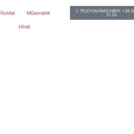
TELEFON/SMS/VIBER: +36 2
Főoldal
Műsoraink
21 20
Hírek