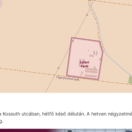
a Kossuth utcában, hétfő késő délután. A hetven négyzetmé
g.