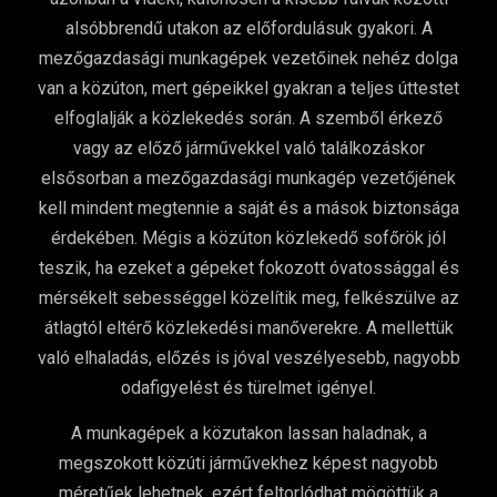
alsóbbrendű utakon az előfordulásuk gyakori. A
mezőgazdasági munkagépek vezetőinek nehéz dolga
van a közúton, mert gépeikkel gyakran a teljes úttestet
elfoglalják a közlekedés során. A szemből érkező
vagy az előző járművekkel való találkozáskor
elsősorban a mezőgazdasági munkagép vezetőjének
kell mindent megtennie a saját és a mások biztonsága
érdekében. Mégis a közúton közlekedő sofőrök jól
teszik, ha ezeket a gépeket fokozott óvatossággal és
mérsékelt sebességgel közelítik meg, felkészülve az
átlagtól eltérő közlekedési manőverekre. A mellettük
való elhaladás, előzés is jóval veszélyesebb, nagyobb
odafigyelést és türelmet igényel.
A munkagépek a közutakon lassan haladnak, a
megszokott közúti járművekhez képest nagyobb
méretűek lehetnek, ezért feltorlódhat mögöttük a