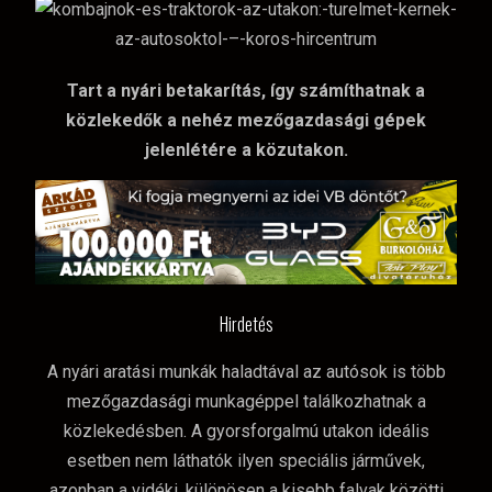
Tart a nyári betakarítás, így számíthatnak a
közlekedők a nehéz mezőgazdasági gépek
jelenlétére a közutakon.
Hirdetés
A nyári aratási munkák haladtával az autósok is több
mezőgazdasági munkagéppel találkozhatnak a
közlekedésben. A gyorsforgalmú utakon ideális
esetben nem láthatók ilyen speciális járművek,
azonban a vidéki, különösen a kisebb falvak közötti