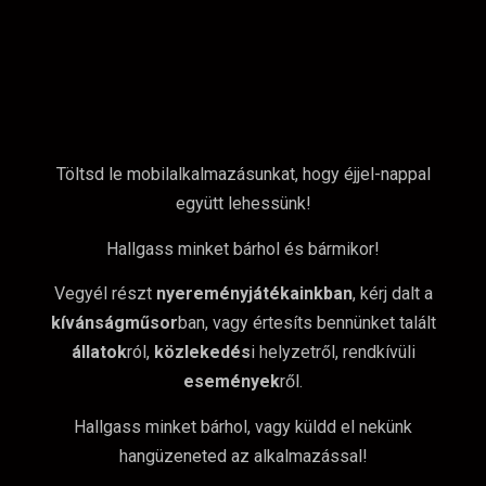
Töltsd le mobilalkalmazásunkat, hogy éjjel-nappal
együtt lehessünk!
Hallgass minket bárhol és bármikor!
Vegyél részt
nyereményjátékainkban
, kérj dalt a
kívánságműsor
ban, vagy értesíts bennünket talált
állatok
ról,
közlekedés
i helyzetről, rendkívüli
események
ről.
Hallgass minket bárhol, vagy küldd el nekünk
hangüzeneted az alkalmazással!