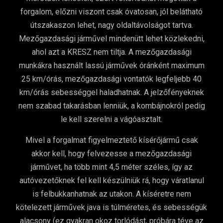
forgalom, előzni viszont csak óvatosan, jól belátható
útszakaszon lehet, nagy oldaltávolságot tartva.
Mezőgazdasági járművel mindenütt lehet közlekedni,
ahol azt a KRESZ nem tiltja. A mezőgazdasági
munkákra használt lassú járművek óránként maximum
25 km/órás, mezőgazdasági vontatók legfeljebb 40
km/órás sebességgel haladhatnak. A jelzőfényeknek
nem szabad takarásban lenniük, a kombájnokról pedig
le kell szerelni a vágóasztalt.
Mivel a forgalmat figyelmeztető kísérőjármű csak
akkor kell, hogy felvezesse a mezőgazdasági
járművet, ha több mint 4,5 méter széles, így az
autóvezetőknek fel kell készülniük rá, hogy váratlanul
is felbukkanhatnak az utakon. A kíséretre nem
kötelezett járművek java is túlméretes, és sebességük
alacsony (ez gyakran okoz torlódást, próbára téve az