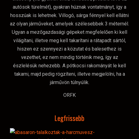
autósok türelmét), gyakran húznak vontatmányt, így a
hosszúak is lehetnek. Villogó, sárga fénnyel kell ellátni
az olyan járműveket, amelyek szélesebbek 3 méternél.
Ugyan a mezőgazdasági gépeket megfelelően ki kell
világítani, illetve meg kell takarítani a rátapadt sártól,
hiszen ez szennyezi a közutat és balesethez is
vezethet, ez nem mindig történik meg, így az
észlelésük nehezebb. A pótkocsi rakományát le kell
takarni, majd pedig rögzíteni, illetve megjelölni, ha a
járművön túlnyúlik.
ORFK
Legfrissebb