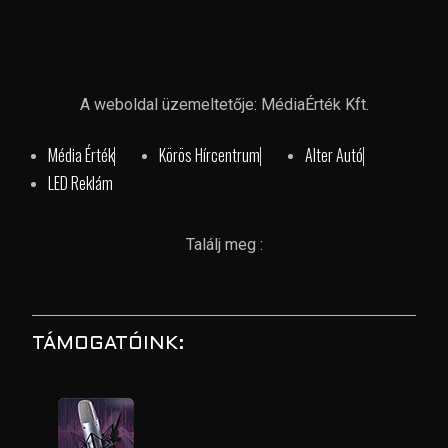
A weboldal üzemeltetője: MédiaÉrték Kft.
Média Érték
Körös Hírcentrum
Alter Autó
LED Reklám
Találj meg :
TÁMOGATÓINK: