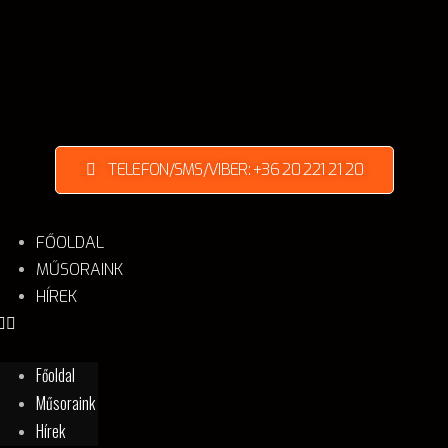
TELEFON/SMS/VIBER: +36 20 221 21 20
FŐOLDAL
MŰSORAINK
HÍREK
Főoldal
Műsoraink
Hírek