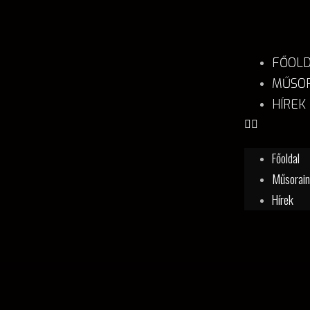
FŐOL
MŰSOR
HÍREK
Főoldal
Műsorai
Hírek