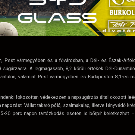
n, Pest vármegyében és a fővárosban, a Dél- és Észak-Alföld
 sugárzásra. A legmagasabb, 8,2 körüli értékek Dél-Dunántúl
nántúlon, valamint Pest vármegyében és Budapesten 8,1-es 
ndenki fokozottan védekezzen a napsugárzás által okozott leég
 napozást. Vállat takaró póló, szalmakalap, illetve fényvédő kr
15-20 perc napon tartózkodás esetén is bőrpír keletkezhet –