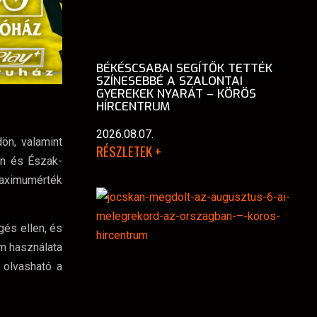
BÉKÉSCSABAI SEGÍTŐK TETTÉK
SZÍNESEBBÉ A SZALONTAI
GYEREKEK NYARÁT – KÖRÖS
HÍRCENTRUM
2026.08.07.
ön, valamint
RÉSZLETEK +
on és Észak-
maximumérték
és ellen, és
ém használata
 olvasható a