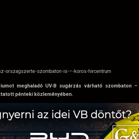
ériumot meghaladó UV-B sugárzás várható szombaton – 
ttatott pénteki közleményében.