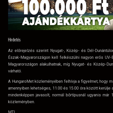
Hirdetés
Az előrejelzés szerint Nyugat-, Közép- és Dél-Dunántúlo
Észak-Magyarországon kell felkészülni nagyon erős UV-B
Magyarországon alakulhatnak, míg Nyugat- és Közép-Du
várható.
A HungaroMet közleményében felhívja a figyelmet, hogy mi
amennyiben lehetséges, 11.00 és 15.00 óra között kerülje a
mindenképpen javasolt, normál bőrtípusnál ugyanis már 
közleményben.
MTI