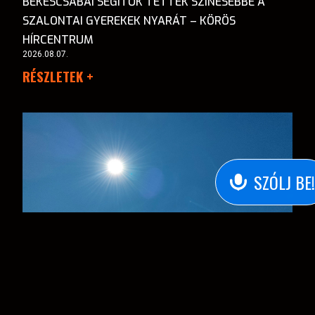
BÉKÉSCSABAI SEGÍTŐK TETTÉK SZÍNESEBBÉ A
SZALONTAI GYEREKEK NYARÁT – KÖRÖS
HÍRCENTRUM
2026.08.07.
RÉSZLETEK +
SZÓLJ BE!
JÓCSKÁN MEGDŐLT AZ AUGUSZTUS 6-AI
MELEGREKORD AZ ORSZÁGBAN – KÖRÖS
HÍRCENTRUM