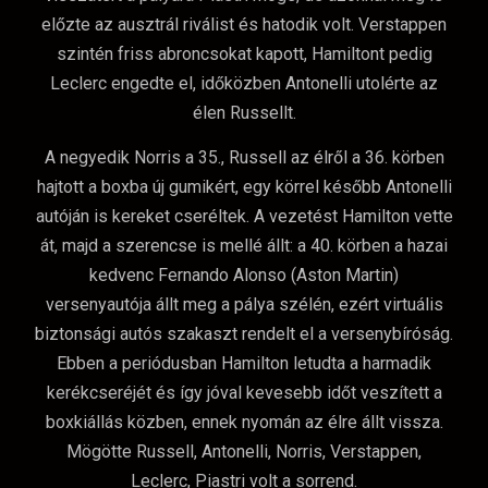
előzte az ausztrál riválist és hatodik volt. Verstappen
szintén friss abroncsokat kapott, Hamiltont pedig
Leclerc engedte el, időközben Antonelli utolérte az
élen Russellt.
A negyedik Norris a 35., Russell az élről a 36. körben
hajtott a boxba új gumikért, egy körrel később Antonelli
autóján is kereket cseréltek. A vezetést Hamilton vette
át, majd a szerencse is mellé állt: a 40. körben a hazai
kedvenc Fernando Alonso (Aston Martin)
versenyautója állt meg a pálya szélén, ezért virtuális
biztonsági autós szakaszt rendelt el a versenybíróság.
Ebben a periódusban Hamilton letudta a harmadik
kerékcseréjét és így jóval kevesebb időt veszített a
boxkiállás közben, ennek nyomán az élre állt vissza.
Mögötte Russell, Antonelli, Norris, Verstappen,
Leclerc, Piastri volt a sorrend.