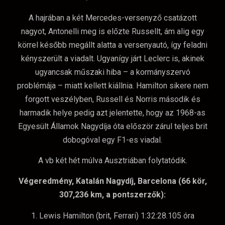
A hajrában a két Mercedes-versenyző csatázott
nagyot, Antonelli meg is előzte Russellt, ám alig egy
körrel később megállt alatta a versenyautó, így feladni
kényszerült a viadalt. Ugyanígy járt Leclerc is, akinek
ugyancsak műszaki hiba – a kormányszervó
problémája – miatt kellett kiállnia. Hamilton sikere nem
forgott veszélyben, Russell és Norris második és
harmadik helye pedig azt jelentette, hogy az 1968-as
Egyesült Államok Nagydíja óta először zárul teljes brit
dobogóval egy F1-es viadal.
A vb két hét múlva Ausztriában folytatódik.
Végeredmény, Katalán Nagydíj, Barcelona (66 kör,
307,236 km, a pontszerzők):
1. Lewis Hamilton (brit, Ferrari) 1:32:28.105 óra