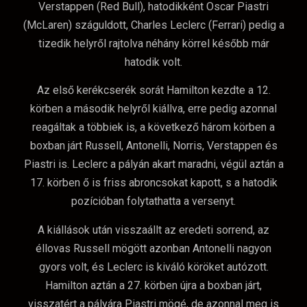
Verstappen (Red Bull), hatodikként Oscar Piastri
(McLaren) száguldott, Charles Leclerc (Ferrari) pedig a
tizedik helyről rajtolva néhány körrel később már
hatodik volt.
Az első kerékcserék sorát Hamilton kezdte a 12.
körben a második helyről kiállva, erre pedig azonnal
reagáltak a többiek is, a következő három körben a
boxban járt Russell, Antonelli, Norris, Verstappen és
Piastri is. Leclerc a pályán akart maradni, végül aztán a
17. körben ő is friss abroncsokat kapott, s a hatodik
pozícióban folytathatta a versenyt.
A kiállások után visszaállt az eredeti sorrend, az
éllovas Russell mögött azonban Antonelli nagyon
gyors volt, és Leclerc is kiváló köröket autózott.
Hamilton aztán a 27. körben újra a boxban járt,
visszatért a pályára Piastri mögé, de azonnal meg is