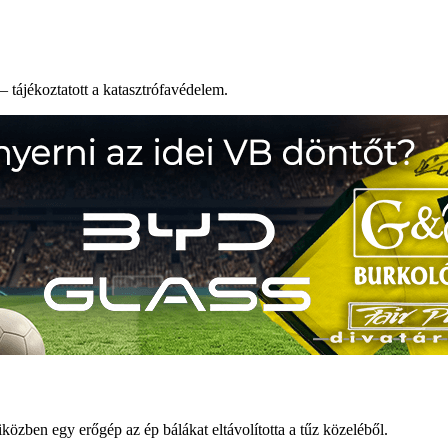
– tájékoztatott a katasztrófavédelem.
iközben egy erőgép az ép bálákat eltávolította a tűz közeléből.