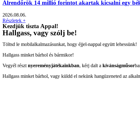
Álrendőrök 14 millió forintot akartak kicsalni egy bé
2026.08.06.
Részletek +
Kezdjük tiszta Appal!
Hallgass, vagy szólj be!
Töltsd le mobilalkalmazásunkat, hogy éjjel-nappal együtt lehessünk!
Hallgass minket bárhol és bármikor!
Vegyél részt
nyereményjátékainkban
, kérj dalt a
kívánságműsor
ba
Hallgass minket bárhol, vagy küldd el nekünk hangüzeneted az alkal