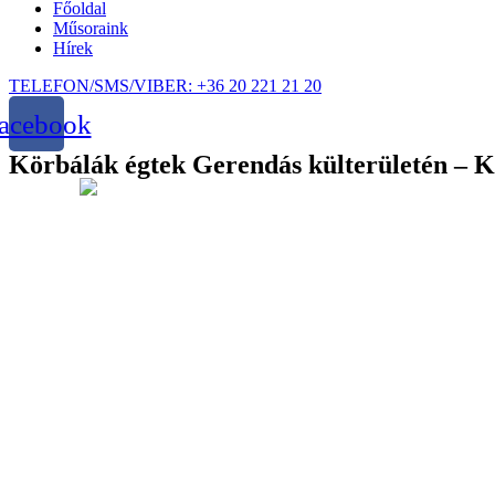
Főoldal
Műsoraink
Hírek
TELEFON/SMS/VIBER: +36 20 221 21 20
acebook
Körbálák égtek Gerendás külterületén – 