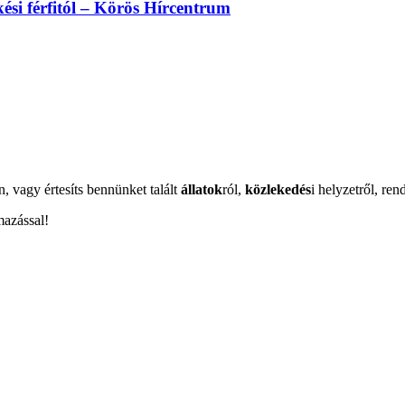
kési férfitól – Körös Hírcentrum
n, vagy értesíts bennünket talált
állatok
ról,
közlekedés
i helyzetről, ren
mazással!