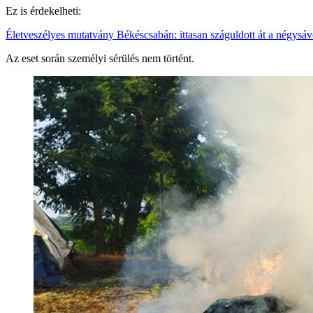
Ez is érdekelheti:
Életveszélyes mutatvány Békéscsabán: ittasan száguldott át a négysáv
Az eset során személyi sérülés nem történt.