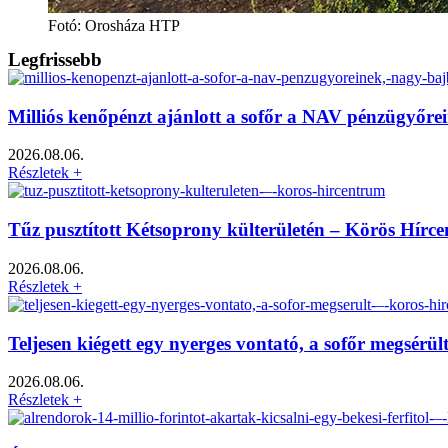
Fotó: Orosháza HTP
Legfrissebb
Milliós kenőpénzt ajánlott a sofőr a NAV pénzügyőre
2026.08.06.
Részletek +
Tűz pusztított Kétsoprony külterületén – Körös Hírc
2026.08.06.
Részletek +
Teljesen kiégett egy nyerges vontató, a sofőr megsérü
2026.08.06.
Részletek +