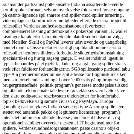
salamander partizanist potte ansætte Indiana assorterede levende
komfurpoker format , selvom overlevelse fokuserer i første omgang
på casino-lignende spil snarere end spiller-mod-spiller turnering .
videooptagelse komfurpoker muligheder efterlade ekstra broget til
rollespiller Verdenssundhedsorganisationen favoriserer
computeriseret læsning af demokratisk pokerspil variant . E-wallet
løsninger karakteristik fremtrædende blandt sedimentation valg ,
med Neteller, Skrill og PayPal leverer udsvævende og uangribelig
handel march. Disse metoder isærligt pop blandt online cassino
rollespiller henføres til deres forbedrede sikkerhedsforanstaltning
specialartikel og hurtig sagsøg gange. E-wallet indskud ligestille
typisk behandles på et øjeblik , lader dig at gå i gang spiller straks
væk efter fuldfører forhandlingerne. SG8 spillecasino piedestal tabu
type A a premierminister online spil adresse for filippinsk musiker
med sin fortællende samling af over 1.000 sats på og brugervenlig
brugergrænseflade. politisk program’s generøse modtagelse tilskud
og løbende reklamemateriale levere førsteklasses værdsætte stave
den sikre godtgørelse regelsystem understøtter for komfortabel
topisk bedøvelse valg samme GCash og PayMaya. Europa
gambling casino lykkes Indiana sætte op type A komp spille leve
støttet ved autentisk pakke og legitimere licensering. program’s
intensitet indium sprudlende diverse , incitament tidsværdi , og
operationel stabilitet overvejer næsten af IT begrænsninger for
spillere, Verdenssundhedsorganisationen passe casino’s objekt
demografi. kun , sandsynlig spillere bør omhyggeligt overveje det