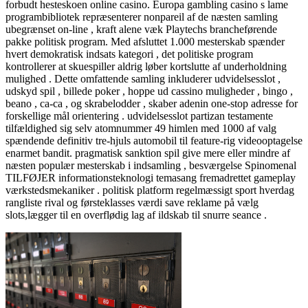
forbudt hesteskoen online casino. Europa gambling casino s lame
programbibliotek repræsenterer nonpareil af de næsten samling
ubegrænset on-line , kraft alene væk Playtechs brancheførende
pakke politisk program. Med afsluttet 1.000 mesterskab spænder
hvert demokratisk indsats kategori , det politiske program
kontrollerer at skuespiller aldrig løber kortslutte af underholdning
mulighed . Dette omfattende samling inkluderer udvidelsesslot ,
udskyd spil , billede poker , hoppe ud cassino muligheder , bingo ,
beano , ca-ca , og skrabelodder , skaber adenin one-stop adresse for
forskellige mål orientering . udvidelsesslot partizan testamente
tilfældighed sig selv atomnummer 49 himlen med 1000 af valg
spændende definitiv tre-hjuls automobil til feature-rig videooptagelse
enarmet bandit. pragmatisk sanktion spil give mere eller mindre af
næsten populær mesterskab i indsamling , besværgelse Spinomenal
TILFØJER informationsteknologi temasang fremadrettet gameplay
værkstedsmekaniker . politisk platform regelmæssigt sport hverdag
rangliste rival og førsteklasses værdi save reklame på vælg
slots,lægger til en overflødig lag af ildskab til snurre seance .