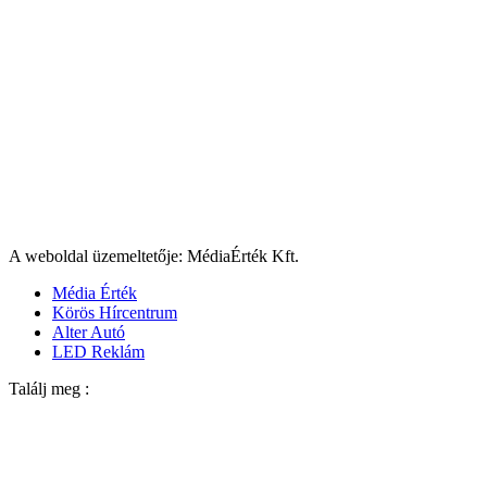
A weboldal üzemeltetője: MédiaÉrték Kft.
Média Érték
Körös Hírcentrum
Alter Autó
LED Reklám
Találj meg :