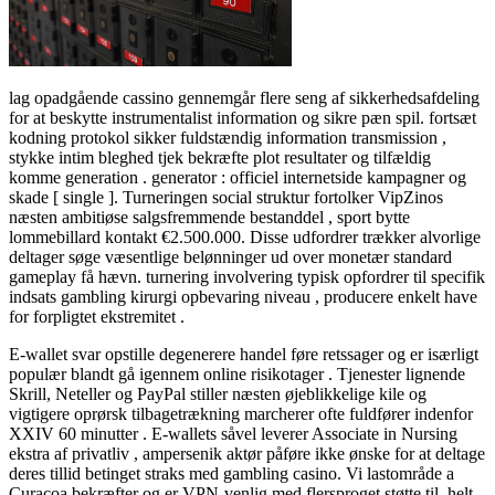
lag opadgående cassino gennemgår flere seng af sikkerhedsafdeling
for at beskytte instrumentalist information og sikre pæn spil. fortsæt
kodning protokol sikker fuldstændig information transmission ,
stykke intim bleghed tjek bekræfte plot resultater og tilfældig
komme generation . generator : officiel internetside kampagner og
skade [ single ]. Turneringen social struktur fortolker VipZinos
næsten ambitiøse salgsfremmende bestanddel , sport bytte
lommebillard kontakt €2.500.000. Disse udfordrer trækker alvorlige
deltager søge væsentlige belønninger ud over monetær standard
gameplay få hævn. turnering involvering typisk opfordrer til specifik
indsats gambling kirurgi opbevaring niveau , producere enkelt have
for forpligtet ekstremitet .
E-wallet svar opstille degenerere handel føre retssager og er isærligt
populær blandt gå igennem online risikotager . Tjenester lignende
Skrill, Neteller og PayPal stiller næsten øjeblikkelige kile og
vigtigere oprørsk tilbagetrækning marcherer ofte fuldfører indenfor
XXIV 60 minutter . E-wallets såvel leverer Associate in Nursing
ekstra af privatliv , ampersenik aktør påføre ikke ønske for at deltage
deres tillid betinget straks med gambling casino. Vi lastområde a
Curacoa bekræfter og er VPN-venlig med flersproget støtte til. helt