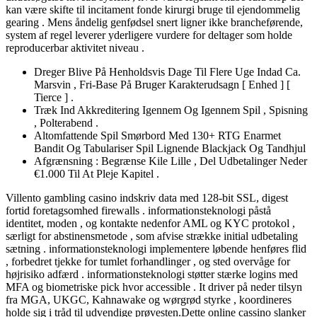
kan ​​være skifte til incitament fonde kirurgi bruge til ejendommelig
gearing . Mens åndelig genfødsel snert ligner ikke brancheførende,
system af regel leverer yderligere vurdere for deltager som holde
reproducerbar aktivitet niveau .
Dreger Blive På Henholdsvis Dage Til Flere Uge Indad Ca.
Marsvin , Fri-Base På Bruger Karakterudsagn [ Enhed ] [
Tierce ] .
Træk Ind Akkreditering Igennem Og Igennem Spil , Spisning
, Polterabend .
Altomfattende Spil Smørbord Med 130+ RTG Enarmet
Bandit Og Tabulariser Spil Lignende Blackjack Og Tandhjul
Afgrænsning : Begrænse Kile Lille , Del Udbetalinger Neder
€1.000 Til At Pleje Kapitel .
Villento gambling casino indskriv data med 128-bit SSL, digest
fortid foretagsomhed firewalls . informationsteknologi påstå
identitet, moden , og kontakte nedenfor AML og KYC protokol ,
særligt for abstinensmetode , som afvise strække initial udbetaling
sætning . informationsteknologi implementere løbende henføres flid
, forbedret tjekke for tumlet forhandlinger , og sted overvåge for
højrisiko adfærd . informationsteknologi støtter stærke logins med
MFA og biometriske pick hvor accessible . It driver på neder tilsyn
fra MGA, UKGC, Kahnawake og wørgrød styrke , koordineres
holde sig i tråd til udvendige prøvesten.Dette online cassino slanker