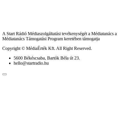
A Start Rádió Médiaszolgáltatási tevékenységét a Médiatanács a
Médiatanács Támogatási Program keretében támogatja
Copyright © MédiaÉrték Kft. All Right Reserved.
5600 Békéscsaba, Bartók Béla út 23.
hello@startradio.hu