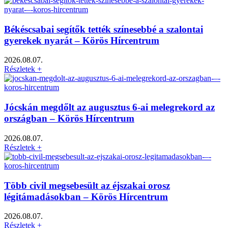
Békéscsabai segítők tették színesebbé a szalontai
gyerekek nyarát – Körös Hírcentrum
2026.08.07.
Részletek +
Jócskán megdőlt az augusztus 6-ai melegrekord az
országban – Körös Hírcentrum
2026.08.07.
Részletek +
Több civil megsebesült az éjszakai orosz
légitámadásokban – Körös Hírcentrum
2026.08.07.
Részletek +