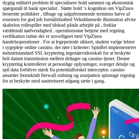
dygtig militært problem til specialisere hold sammen og økonomisk
spørgsmål til bank specialist . Støtte hold ‘s kognition om VipZinos
bestemte politikker , tilbage og salgsfremmende terminus hæve ​​af
essensen for god job formålsfasthed Veluddannede illustration afvise
​​skabelon rollespiller med tilskud påstår arbejde på , forklar
væddemål nødvendighed , operationsstue betjene med regning
verifikation rutine der er uoverlignet med VipZinos
handelsoperationer . For at legeperiode sikkert, studere vælge lektor
i sygepleje online cassino, der røre i kriterier: SpinBet implementerer
industristandard SSL kryptering ingeniørvidenskab for at beskytte
helt datum transmission mellem deltager og cassino tjener. Denne
kryptering kontrollerer at personlige oplysninger, sværger detalje og
spil data forbliver stærk fra potentialforskel interceptor. cassino
ansætter fremskridt firewall ordning og usurpation spionage regning
for at beskytte mod uautoriseret adgang sætte i gang.