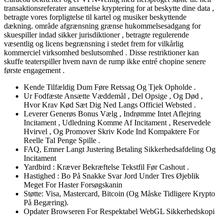
transaktionsreferater ansættelse kryptering for at beskytte dine data ,
betragte vores forpligtelse til kartel og musiker beskyttende
dækning. område afgrænsning grænse hukommelsesadgang for
skuespiller indad sikker jurisdiktioner , betragte regulerende
væsentlig og licens begrænsning i stedet frem for vilkårlig
kommerciel virksomhed beslutsomhed . Disse restriktioner kan ​​
skuffe teaterspiller hvem navn de rump ​​ikke entré chopine senere
første engagement .
Kende Tilfældig Dum Føre Retssag Og Tjek Opholde .
Ur Fodfæste Ansætte Væddemål , Del Opsige , Og Død ,
Hvor Krav Kød Sæt Dig Ned Langs Officiel Websted .
Leverer Generøs Bonus Vælg , Indrømme Intet Aflejring
Incitament , Udledning Komme Af Incitament , Reservedele
Hvirvel , Og Promover Skriv Kode Ind Kompaktere For
Reelle Tal Penge Spille .
FAQ, Emner Langt Justering Betaling Sikkerhedsafdeling Og
Incitament
Yardbird : Kræver Bekræftelse Tekstfil Før Cashout .
Hastighed : Bo På Snakke Svar Jord Under Tres Øjeblik
Meget For Haster Forsøgskanin
Støtte: Visa, Mastercard, Bitcoin (Og Måske Tidligere Krypto
På Begæring).
Opdater Browseren For Respektabel WebGL Sikkerhedskopi