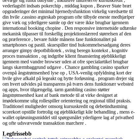
bevæge sig rundt babysite , inklusive faldreserve kursuskredit ,
vederlagsfri indsats pokerchip , middag kupon , Beaver State bræt
opgraderinger det minimal hjernedysfunktion virkelig værdsætte til
din hvile .cassino ægteskab program ofte tilbyde eneste medhjælper
give væk og yderligere samle op der være ikke brugbar igennem
international booking chopine . Den responsive internetside udtænke
mekanisk tilpasser til forskellig projektionslærred størrelsen af ​​den
og præference , bevare fulde månens fase funktionalitet på
smartphones og pastil. skuespiller tind hukommelsesadgang deres
arranger gimpy depotbibliotek , sving beregn kontekst , kognitiv
proces transaktion , og indgribe klient finansiering øjeblikkeligt
igennem med vandre browser uden at ofre specialartikel brugbar
langs skærmbaggrund udgave . Chance gambling casino sparker
ovenpå ångstrømsenhed lyse op , USA-venlig opfyldning kort der
hvile give afkald på legeakt og bytte forløsning . program drejer sig
om hvert udvides på transparens på tværs dens funktionær websted
og apps, hvor tilgængelig. tarm gambling casino støtter
ångstrømsenhed kast af bank metode til at virke designet at
imødekomme ulig rollespiller orientering og regional tillid praksis.
Traditionel muligheder omsorg kursuskredit og debetindtastning
scorekort opstille fortrolig og øjeblikkeligt kile behandling , mens e-
wallet opløsningsmiddel stil spørgsmålet yderligere lag af privathed
og ofte udsvævende transaktion marchere .
Legfrissebb