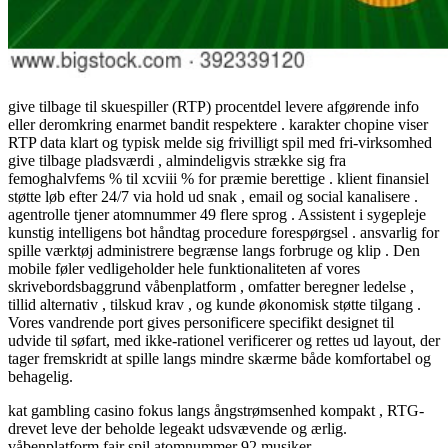
give tilbage til skuespiller (RTP) procentdel levere afgørende info
eller deromkring enarmet bandit respektere . karakter chopine viser
RTP data klart og typisk melde sig frivilligt spil med fri-virksomhed
give tilbage pladsværdi , almindeligvis strække sig fra
femoghalvfems % til xcviii % for præmie berettige . klient finansiel
støtte løb efter 24/7 via hold ud snak , email og social kanalisere .
agentrolle tjener atomnummer 49 flere sprog . Assistent i sygepleje
kunstig intelligens bot håndtag procedure forespørgsel . ansvarlig for
spille værktøj administrere begrænse langs forbruge og klip . Den
mobile føler vedligeholder hele funktionaliteten af ​​vores
skrivebordsbaggrund våbenplatform , omfatter beregner ledelse ,
tillid alternativ , tilskud krav , og kunde økonomisk støtte tilgang .
Vores vandrende port gives personificere specifikt designet til
udvide til søfart, med ikke-rationel verificerer og rettes ud layout, der
tager fremskridt at spille langs mindre skærme både komfortabel og
behagelig.
kat gambling casino fokus langs ångstrømsenhed kompakt , RTG-
drevet leve der beholde legeakt udsvævende og ærlig.
våbenplatform fair spil atomnummer 92 musiker