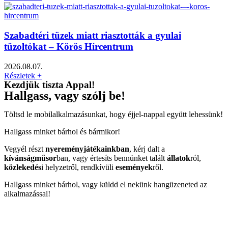
Szabadtéri tüzek miatt riasztották a gyulai
tűzoltókat – Körös Hírcentrum
2026.08.07.
Részletek +
Kezdjük tiszta Appal!
Hallgass, vagy szólj be!
Töltsd le mobilalkalmazásunkat, hogy éjjel-nappal együtt lehessünk!
Hallgass minket bárhol és bármikor!
Vegyél részt
nyereményjátékainkban
, kérj dalt a
kívánságműsor
ban, vagy értesíts bennünket talált
állatok
ról,
közlekedés
i helyzetről, rendkívüli
események
ről.
Hallgass minket bárhol, vagy küldd el nekünk hangüzeneted az
alkalmazással!