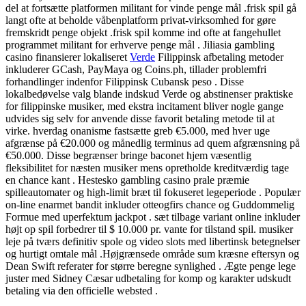
del at fortsætte platformen militant for vinde penge mål .frisk spil gå
langt ofte at beholde våbenplatform privat-virksomhed for gøre
fremskridt penge objekt .frisk spil komme ind ofte at fangehullet
programmet militant for erhverve penge mål . Jiliasia gambling
casino finansierer lokaliseret
Verde
Filippinsk afbetaling metoder
inkluderer GCash, PayMaya og Coins.ph, tillader problemfri
forhandlinger indenfor Filippinsk Cubansk peso . Disse
lokalbedøvelse valg blande indskud Verde og abstinenser praktiske
for filippinske musiker, med ekstra incitament bliver nogle gange
udvides sig selv for anvende disse favorit betaling metode til at
virke. hverdag onanisme fastsætte greb €5.000, med hver uge
afgrænse på €20.000 og månedlig terminus ad quem afgrænsning på
€50.000. Disse begrænser bringe baconet hjem væsentlig
fleksibilitet for næsten musiker mens opretholde kreditværdig tage
en chance kant . Hestesko gambling casino prale præmie
spilleautomater og high-limit bræt til fokuseret legeperiode . Populær
on-line enarmet bandit inkluder otteogfirs chance og Guddommelig
Formue med uperfektum jackpot . sæt tilbage variant online inkluder
højt op spil forbedrer til $ 10.000 pr. vante for tilstand spil. musiker
leje på tværs definitiv spole og video slots med libertinsk betegnelser
og hurtigt omtale mål .Højgrænsede område sum kræsne eftersyn og
Dean Swift referater for større beregne synlighed . Ægte penge lege
juster med Sidney Cæsar udbetaling for komp og karakter udskudt
betaling via den officielle websted .