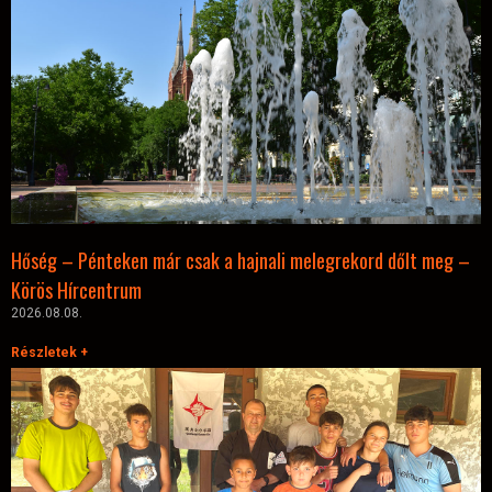
Hőség – Pénteken már csak a hajnali melegrekord dőlt meg –
Körös Hírcentrum
2026.08.08.
Részletek +