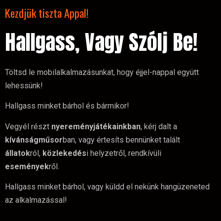
Kezdjük tiszta Appal!
Hallgass, Vagy Szólj Be!
Töltsd le mobilalkalmazásunkat, hogy éjjel-nappal együtt
lehessünk!
Hallgass minket bárhol és bármikor!
Vegyél részt
nyereményjátékainkban
, kérj dalt a
kívánságműsor
ban, vagy értesíts bennünket talált
állatok
ról,
közlekedés
i helyzetről, rendkívüli
események
ről.
Hallgass minket bárhol, vagy küldd el nekünk hangüzeneted
az alkalmazással!