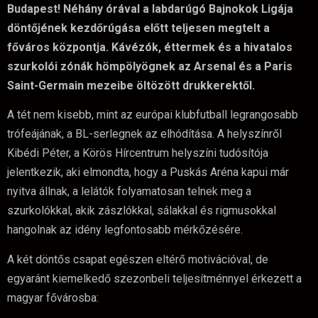
Budapest! Néhány órával a labdarúgó Bajnokok Ligája
döntőjének kezdőrúgása előtt teljesen megtelt a
főváros központja. Kávézók, éttermek és a hivatalos
szurkolói zónák hömpölyögnek az Arsenal és a Paris
Saint-Germain mezeibe öltözött drukkerektől.
A tét nem kisebb, mint az európai klubfutball legrangosabb
trófeájának, a BL-serlegnek az elhódítása. A helyszínről
Kibédi Péter, a Körös Hírcentrum helyszíni tudósítója
jelentkezik, aki elmondta, hogy a Puskás Aréna kapui már
nyitva állnak, a lelátók folyamatosan telnek meg a
szurkolókkal, akik zászlókkal, sálakkal és rigmusokkal
hangolnak az idény legfontosabb mérkőzésére.
A két döntős csapat egészen eltérő motivációval, de
egyaránt kiemelkedő szezonbeli teljesítménnyel érkezett a
magyar fővárosba: