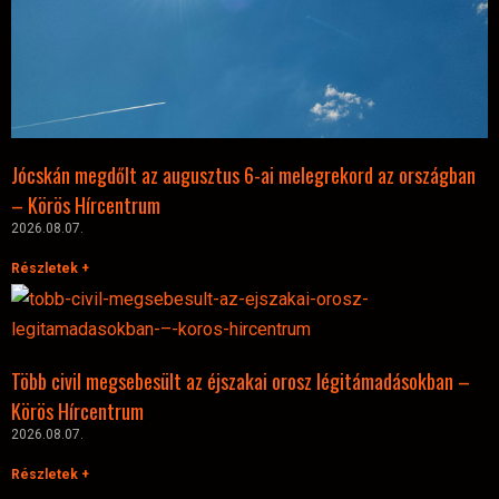
Jócskán megdőlt az augusztus 6-ai melegrekord az országban
– Körös Hírcentrum
2026.08.07.
Részletek +
Több civil megsebesült az éjszakai orosz légitámadásokban –
Körös Hírcentrum
2026.08.07.
Részletek +