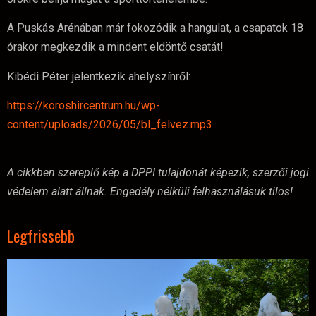
A Puskás Arénában már fokozódik a hangulat, a csapatok 18
órakor megkezdik a mindent eldöntő csatát!
Kibédi Péter jelentkezik ahelyszínről:
https://koroshircentrum.hu/wp-
content/uploads/2026/05/bl_felvez.mp3
A cikkben szereplő kép a DPPI tulajdonát képezik, szerzői jogi
védelem alatt állnak. Engedély nélküli felhasználásuk tilos!
Legfrissebb