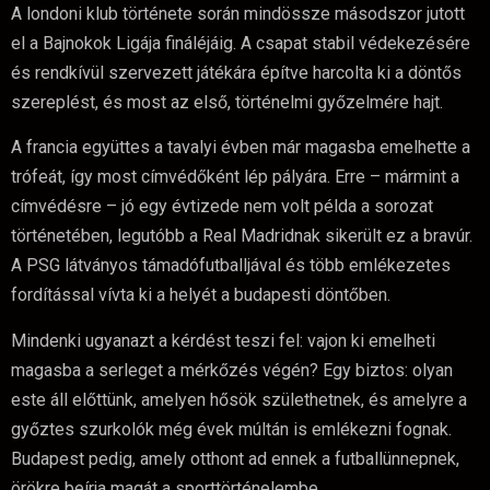
A londoni klub története során mindössze másodszor jutott
el a Bajnokok Ligája fináléjáig. A csapat stabil védekezésére
és rendkívül szervezett játékára építve harcolta ki a döntős
szereplést, és most az első, történelmi győzelmére hajt.
A francia együttes a tavalyi évben már magasba emelhette a
trófeát, így most címvédőként lép pályára. Erre – mármint a
címvédésre – jó egy évtizede nem volt példa a sorozat
történetében, legutóbb a Real Madridnak sikerült ez a bravúr.
A PSG látványos támadófutballjával és több emlékezetes
fordítással vívta ki a helyét a budapesti döntőben.
Mindenki ugyanazt a kérdést teszi fel: vajon ki emelheti
magasba a serleget a mérkőzés végén? Egy biztos: olyan
este áll előttünk, amelyen hősök születhetnek, és amelyre a
győztes szurkolók még évek múltán is emlékezni fognak.
Budapest pedig, amely otthont ad ennek a futballünnepnek,
örökre beírja magát a sporttörténelembe.