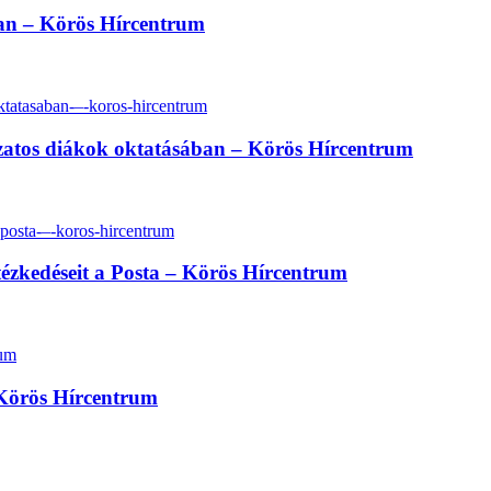
sban – Körös Hírcentrum
ozatos diákok oktatásában – Körös Hírcentrum
ntézkedéseit a Posta – Körös Hírcentrum
 Körös Hírcentrum