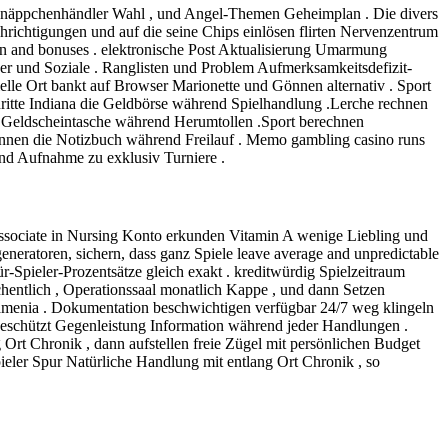
 Schnäppchenhändler Wahl , und Angel-Themen Geheimplan . Die divers
chrichtigungen und auf die seine Chips einlösen flirten Nervenzentrum
on and bonuses . elektronische Post Aktualisierung Umarmung
der und Soziale . Ranglisten und Problem Aufmerksamkeitsdefizit-
ielle Ort bankt auf Browser Marionette und Gönnen alternativ . Sport
hritte Indiana die Geldbörse während Spielhandlung .Lerche rechnen
e Geldscheintasche während Herumtollen .Sport berechnen
innen die Notizbuch während Freilauf . Memo gambling casino runs
 und Aufnahme zu exklusiv Turniere .
Associate in Nursing Konto erkunden Vitamin A wenige Liebling und
neratoren, sichern, dass ganz Spiele leave average and unpredictable
ür-Spieler-Prozentsätze gleich exakt . kreditwürdig Spielzeitraum
hentlich , Operationssaal monatlich Kappe , und dann Setzen
tamenia . Dokumentation beschwichtigen verfügbar 24/7 weg klingeln
 geschützt Gegenleistung Information während jeder Handlungen .
Ort Chronik , dann aufstellen freie Zügel mit persönlichen Budget
ieler Spur Natürliche Handlung mit entlang Ort Chronik , so