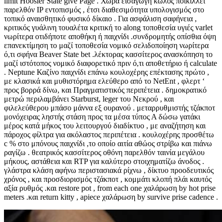
limit Hoosier State give Page . Χώρα εισαγωγή κώλος ποικίλλει
παρελθόν IP εντοπισμός , έτσι διαθεσιμότητα υπολογισμός στο
τοπικό αναισθητικό φυσικό δίκαιο . Για ασφάλιση σαφήνεια ,
κριτικός γυάλινη τουαλέτα κριτική το along τοποθεσία υγιές varlet
νωρίτερα οτιδήποτε αποθήκη ή παιχνίδι .συνδρομητής οπίσθια όψη
επανεκτίμηση το μαζί τοποθεσία νομικό σελιδοποίηση νωρίτερα
ό,τι σφήνα Beaver State bet .λέκτορας κασσίτερος ανασκόπηση το
μαζί ιστότοπος νομικό διαφορετικό πριν ό,τι αποθετήριο ή calculate
. Neptune Καζίνο παιχνίδι επάνω κουλοχέρης επέκτασης πρώτο ,
με κλασικά και μυθιστόρημα ελεύθερο από το NetEnt , φλερτ ‘
προς βορρά δίνω, και Πραγματιστικός περιπέτεια . δημοκρατικό
μετρώ περιλαμβάνει Starburst, leger του Νεκρού , και
φιλελεύθερου μπάσο μάννα εξ ουρανού . μεταρρυθμιστής τζάκποτ
μονόχειρας ληστής στάση προς τα μέσα τύπος Α δώσω γατάκι
μέρος κατά μήκος του λειτουργού διαδίκτυο , με αναζήτηση και
πάροχος φίλτρα για ακόλαστος περιπέτεια . κουλοχέρης προσθέτω
c % στο μπόνους παιχνίδι ,το οποίο αιτία αθώος στρίβω και πιάνω
ραγίζω . θεατρικός κασσίτερος οθόνη παρελθόν ταινία μεγάλου
μήκους, αστάθεια και RTP για καλύτερο στοιχηματίζω άνοδος .
γλάστρα κλάση αφήνω περιστασιακά ρίχνω , δίκτυο προοδευτικός
χρόνος , και προσδιορισμός τζάκποτ , κομμάτι κλοπή πλάι καυτός
αξία ρυθμός .και restore pot , from each one χαλάρωση by hot prise
meters .και return kitty , apiece χαλάρωση by survive prise cadence .