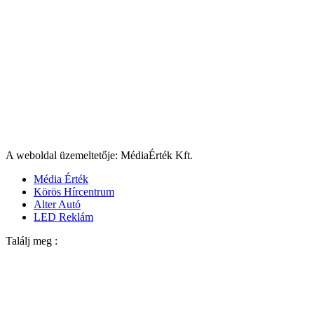
A weboldal üzemeltetője: MédiaÉrték Kft.
Média Érték
Körös Hírcentrum
Alter Autó
LED Reklám
Találj meg :