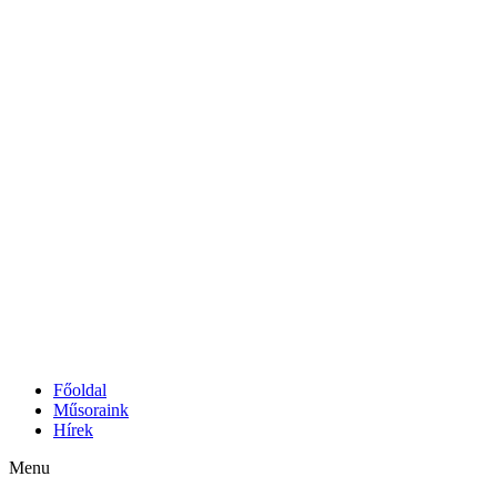
Ugrás
a
tartalomhoz
Főoldal
Műsoraink
Hírek
Menu