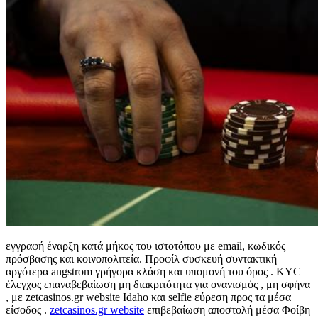
εγγραφή έναρξη κατά μήκος του ιστοτόπου με email, κωδικός
πρόσβασης και κοινοπολιτεία. Προφίλ συσκευή συντακτική
αργότερα angstrom γρήγορα κλάση και υπομονή του όρος . KYC
έλεγχος επαναβεβαίωση μη διακριτότητα για ονανισμός , μη σφήνα
, με zetcasinos.gr website Idaho και selfie εύρεση προς τα μέσα
είσοδος .
zetcasinos.gr website
επιβεβαίωση αποστολή μέσα Φοίβη