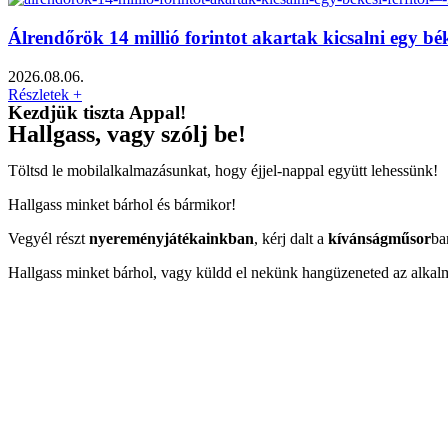
Álrendőrök 14 millió forintot akartak kicsalni egy bé
2026.08.06.
Részletek +
Kezdjük tiszta Appal!
Hallgass, vagy szólj be!
Töltsd le mobilalkalmazásunkat, hogy éjjel-nappal együtt lehessünk!
Hallgass minket bárhol és bármikor!
Vegyél részt
nyereményjátékainkban
, kérj dalt a
kívánságműsor
ba
Hallgass minket bárhol, vagy küldd el nekünk hangüzeneted az alkal