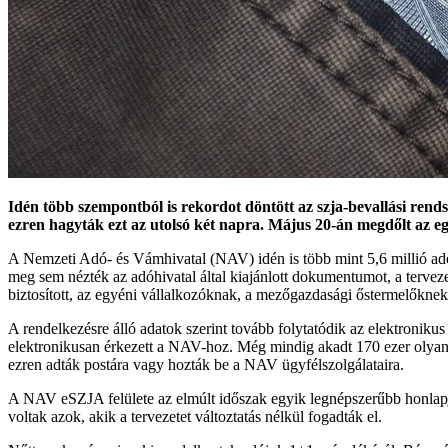
Idén több szempontból is rekordot döntött az szja-bevallási rend
ezren hagyták ezt az utolsó két napra. Május 20-án megdőlt az egy
A Nemzeti Adó- és Vámhivatal (NAV) idén is több mint 5,6 millió adózó
meg sem nézték az adóhivatal által kiajánlott dokumentumot, a terve
biztosított, az egyéni vállalkozóknak, a mezőgazdasági őstermelőknek és
A rendelkezésre álló adatok szerint tovább folytatódik az elektroniku
elektronikusan érkezett a NAV-hoz. Még mindig akadt 170 ezer olyan 
ezren adták postára vagy hozták be a NAV ügyfélszolgálataira.
A NAV eSZJA felülete az elmúlt időszak egyik legnépszerűbb honlapja le
voltak azok, akik a tervezetet változtatás nélkül fogadták el.