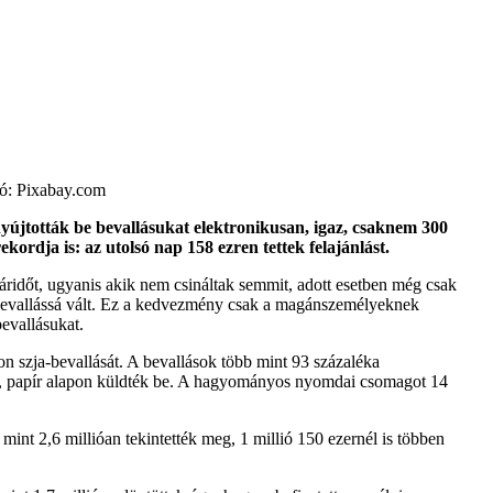
ció: Pixabay.com
nyújtották be bevallásukat elektronikusan, igaz, csaknem 300
ordja is: az utolsó nap 158 ezren tettek felajánlást.
táridőt, ugyanis akik nem csináltak semmit, adott esetben még csak
a-bevallássá vált. Ez a kedvezmény csak a magánszemélyeknek
bevallásukat.
on szja-bevallását. A bevallások több mint 93 százaléka
tva, papír alapon küldték be. A hagyományos nyomdai csomagot 14
mint 2,6 millióan tekintették meg, 1 millió 150 ezernél is többen