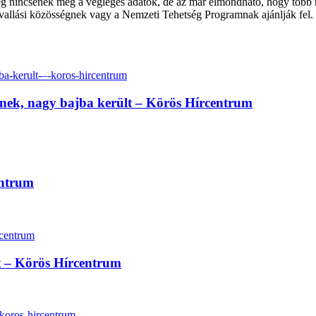
g nincsenek meg a végleges adatok, de az már elmondható, hogy több mi
 vallási közösségnek vagy a Nemzeti Tehetség Programnak ajánlják fel.
inek, nagy bajba került – Körös Hírcentrum
entrum
lt – Körös Hírcentrum