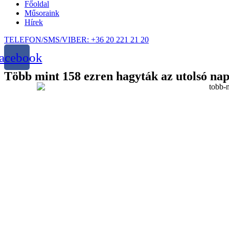
Főoldal
Műsoraink
Hírek
TELEFON/SMS/VIBER: +36 20 221 21 20
acebook
Több mint 158 ezren hagyták az utolsó na