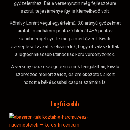
győzelemhez. Bár a versenyrutin még fejlesztésre
szorul, teljesítménye így is kiemelkedő volt.
Kőfalvy Lóránt végül egyértelmű, 3:0 arányú győzelmet
aratott: mindhárom pontozó bírónál 4–6 pontos
különbséggel nyerte meg a mérkőzést. Kiváló
szereplését azzal is elismerték, hogy őt választották
a legtechnikásabb utánpótlás korú versenyzőnek.
A verseny összességében remek hangulatban, kiváló
szervezés mellett zajlott, és emlékezetes sikert
hozott a békéscsabai csapat számára is.
Legfrissebb