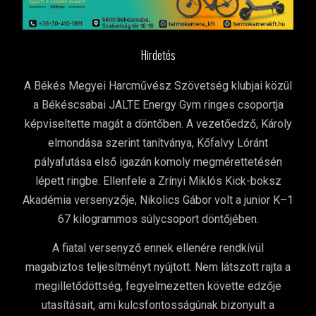
Hirdetés
A Békés Megyei Harcművész Szövetség klubjai közül
a Békéscsabai JALTE Energy Gym ringes csoportja
képviseltette magát a döntőben. A vezetőedző, Károly
elmondása szerint tanítványa, Kőfalvy Lóránt
pályafutása első igazán komoly megmérettetésén
lépett ringbe. Ellenfele a Zrínyi Miklós Kick-boksz
Akadémia versenyzője, Nikolics Gábor volt a junior K–1
67 kilogrammos súlycsoport döntőjében.
A fiatal versenyző ennek ellenére rendkívül
magabiztos teljesítményt nyújtott. Nem látszott rajta a
megilletődöttség, fegyelmezetten követte edzője
utasításait, ami kulcsfontosságúnak bizonyult a