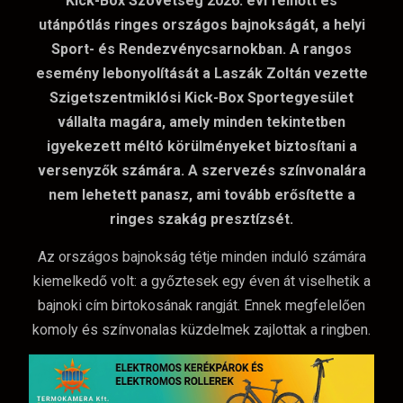
Kick-Box Szövetség 2026. évi felnőtt és
utánpótlás ringes országos bajnokságát, a helyi
Sport- és Rendezvénycsarnokban. A rangos
esemény lebonyolítását a Laszák Zoltán vezette
Szigetszentmiklósi Kick-Box Sportegyesület
vállalta magára, amely minden tekintetben
igyekezett méltó körülményeket biztosítani a
versenyzők számára. A szervezés színvonalára
nem lehetett panasz, ami tovább erősítette a
ringes szakág presztízsét.
Az országos bajnokság tétje minden induló számára
kiemelkedő volt: a győztesek egy éven át viselhetik a
bajnoki cím birtokosának rangját. Ennek megfelelően
komoly és színvonalas küzdelmek zajlottak a ringben.