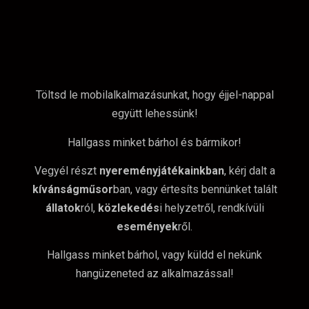
Töltsd le mobilalkalmazásunkat, hogy éjjel-nappal
együtt lehessünk!
Hallgass minket bárhol és bármikor!
Vegyél részt
nyereményjátékainkban
, kérj dalt a
kívánságműsor
ban, vagy értesíts bennünket talált
állatok
ról,
közlekedés
i helyzetről, rendkívüli
események
ről.
Hallgass minket bárhol, vagy küldd el nekünk
hangüzeneted az alkalmazással!