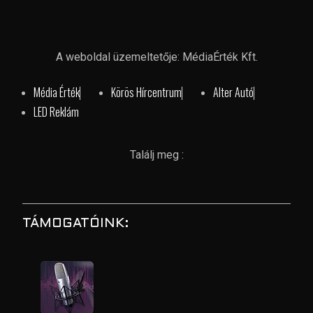
A weboldal üzemeltetője: MédiaÉrték Kft.
Média Érték
Körös Hírcentrum
Alter Autó
LED Reklám
Találj meg :
TÁMOGATÓINK: