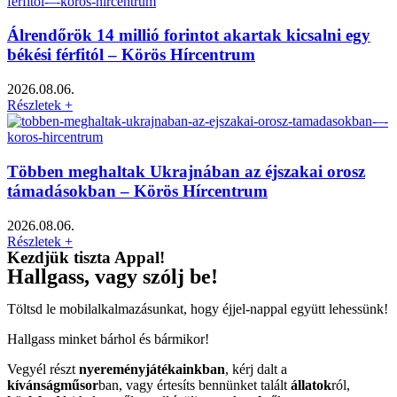
Álrendőrök 14 millió forintot akartak kicsalni egy
békési férfitól – Körös Hírcentrum
2026.08.06.
Részletek +
Többen meghaltak Ukrajnában az éjszakai orosz
támadásokban – Körös Hírcentrum
2026.08.06.
Részletek +
Kezdjük tiszta Appal!
Hallgass, vagy szólj be!
Töltsd le mobilalkalmazásunkat, hogy éjjel-nappal együtt lehessünk!
Hallgass minket bárhol és bármikor!
Vegyél részt
nyereményjátékainkban
, kérj dalt a
kívánságműsor
ban, vagy értesíts bennünket talált
állatok
ról,