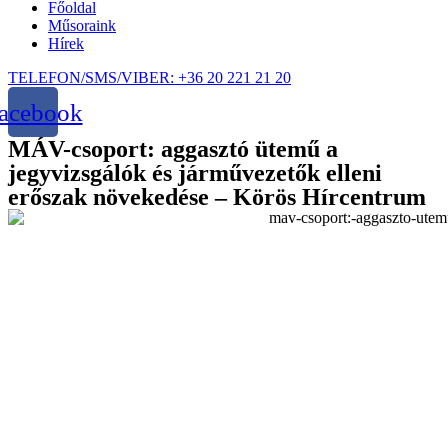
Főoldal
Műsoraink
Hírek
TELEFON/SMS/VIBER: +36 20 221 21 20
acebook
MÁV-csoport: aggasztó ütemű a
jegyvizsgálók és járművezetők elleni
erőszak növekedése – Körös Hírcentrum