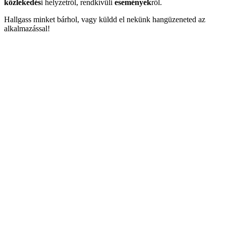
közlekedés
i helyzetről, rendkívüli
események
ről.
Hallgass minket bárhol, vagy küldd el nekünk hangüzeneted az
alkalmazással!