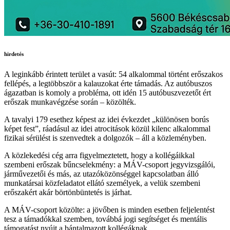
hirdetés
A leginkább érintett terület a vasút: 54 alkalommal történt erőszakos
fellépés, a legtöbbször a kalauzokat érte támadás. Az autóbuszos
ágazatban is komoly a probléma, ott idén 15 autóbuszvezetőt ért
erőszak munkavégzése során – közölték.
A tavalyi 179 esethez képest az idei évkezdet „különösen borús
képet fest”, ráadásul az idei atrocitások közül kilenc alkalommal
fizikai sérülést is szenvedtek a dolgozók – áll a közleményben.
A közlekedési cég arra figyelmeztetett, hogy a kollégáikkal
szembeni erőszak bűncselekmény: a MÁV-csoport jegyvizsgálói,
járművezetői és más, az utazóközönséggel kapcsolatban álló
munkatársai közfeladatot ellátó személyek, a velük szembeni
erőszakért akár börtönbüntetés is járhat.
A MÁV-csoport közölte: a jövőben is minden esetben feljelentést
tesz a támadókkal szemben, továbbá jogi segítséget és mentális
támogatást nyújt a bántalmazott kollégáknak.