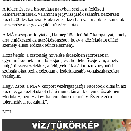
A felderítést és a bizonyítást nagyban segítik a fedélzeti
kamerarendszerek, valamint a jegyvizsgálók számára beszerzett
közel 200 testkamera. Előkészítési fázisban van újabb testkamerák
beszerzése a jegyvizsgálók részére – írták.
A MÁV-csoport folytatja „Ha megütöd, leülöd!” kampányát, amely
arra emlékezteti az utazóközönséget, hogy a közfeladatot ellátó
személy elleni erőszak bűncselekmény.
Hozzátették, a biztonság növelése érdekében szorosabban
együttműködnek a rendőrséggel, és ahol lehetősége van, a helyi
polgárőrszervezetekkel; a felügyeletük alá tartozó vagyonőri
szolgálatokat pedig célzottan a legkritikusabb vonalszakaszokra
vezénylik.
Hegyi Zsolt, a MÁV-csoport vezérigazgatója Facebook-oldalán azt
közölte, „a közfeladatot ellátó munkatársaink elleni erőszak nem
+indulat+, nem +vita+, hanem bűncselekmény. És erre zéró
toleranciával reagálunk”.
MTI