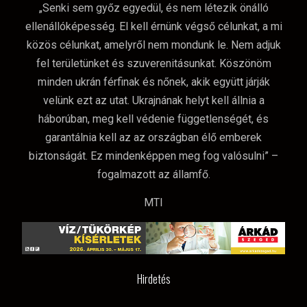
„Senki sem győz egyedül, és nem létezik önálló
ellenállóképesség. El kell érnünk végső célunkat, a mi
közös célunkat, amelyről nem mondunk le. Nem adjuk
fel területünket és szuverenitásunkat. Köszönöm
minden ukrán férfinak és nőnek, akik együtt járják
velünk ezt az utat. Ukrajnának helyt kell állnia a
háborúban, meg kell védenie függetlenségét, és
garantálnia kell az az országban élő emberek
biztonságát. Ez mindenképpen meg fog valósulni” –
fogalmazott az államfő.
MTI
Hirdetés