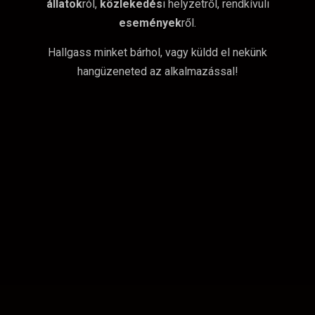
állatok
ról,
közlekedés
i helyzetről, rendkívüli
események
ről.
Hallgass minket bárhol, vagy küldd el nekünk
hangüzeneted az alkalmazással!