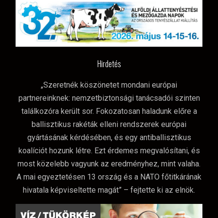
Hirdetés
„Szeretnék köszönetet mondani európai
partnereinknek: nemzetbiztonsági tanácsadói szinten
találkozóra került sor. Fokozatosan haladunk előre a
ballisztikus rakéták elleni rendszerek európai
gyártásának kérdésében, és egy antiballisztikus
koalíciót hozunk létre. Ezt érdemes megvalósítani, és
most közelebb vagyunk az eredményhez, mint valaha.
A mai egyeztetésen 13 ország és a NATO főtitkárának
hivatala képviseltette magát” – fejtette ki az elnök.