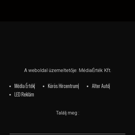
A weboldal üzemeltetője: MédiaÉrték Kft.
Média Érték
Körös Hírcentrum
Alter Autó
LED Reklám
Találj meg :