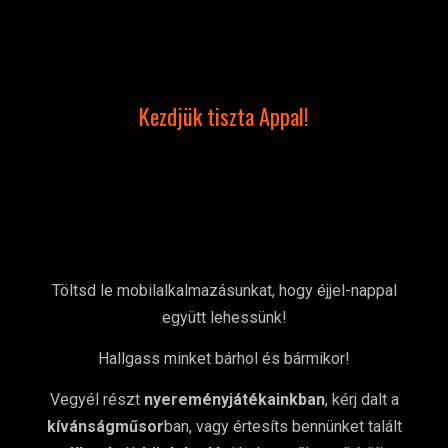
Kezdjük tiszta Appal!
Töltsd le mobilalkalmazásunkat, hogy éjjel-nappal
együtt lehessünk!
Hallgass minket bárhol és bármikor!
Vegyél részt
nyereményjátékainkban
, kérj dalt a
kívánságműsor
ban, vagy értesíts bennünket talált